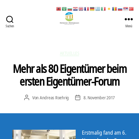
Suchen
Menü
422
Quartierbüro
Soziale
Stadt
Kategorien
AKTUELLES
Mehr als 80 Eigentümer beim
ersten Eigentümer-Forum
Von
Andreas Roehrig
8. November 2017
Beitragsautor
Veröffentlichungsdatum
Erstmalig fand am 6.