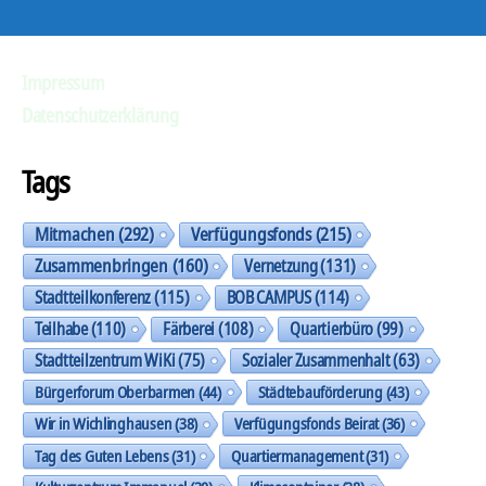
Impressum
Datenschutzerklärung
Tags
Mitmachen
(292)
Verfügungsfonds
(215)
Zusammenbringen
(160)
Vernetzung
(131)
Stadtteilkonferenz
(115)
BOB CAMPUS
(114)
Teilhabe
(110)
Färberei
(108)
Quartierbüro
(99)
Stadtteilzentrum WiKi
(75)
Sozialer Zusammenhalt
(63)
Bürgerforum Oberbarmen
(44)
Städtebauförderung
(43)
Wir in Wichlinghausen
(38)
Verfügungsfonds Beirat
(36)
Tag des Guten Lebens
(31)
Quartiermanagement
(31)