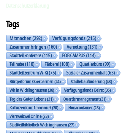
Datenschutzerklärung
Tags
Mitmachen
(292)
Verfügungsfonds
(215)
Zusammenbringen
(160)
Vernetzung
(131)
Stadtteilkonferenz
(115)
BOB CAMPUS
(114)
Teilhabe
(110)
Färberei
(108)
Quartierbüro
(99)
Stadtteilzentrum WiKi
(75)
Sozialer Zusammenhalt
(63)
Bürgerforum Oberbarmen
(44)
Städtebauförderung
(43)
Wir in Wichlinghausen
(38)
Verfügungsfonds Beirat
(36)
Tag des Guten Lebens
(31)
Quartiermanagement
(31)
Kulturzentrum Immanuel
(30)
Klimacontainer
(28)
Vierzweizwei Online
(28)
Stadtteilbibliothek Wichlinghausen
(27)