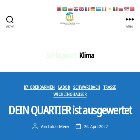
Suchen
Menü
422
Quartierbüro
Soziale
Stadt
Schlagwort:
Klima
Kategorien
B7 OBERBARMEN
LABOR
SCHWARZBACH
TRASSE
WICHLINGHAUSER
DEIN QUARTIER ist ausgewertet
Von
Lukas Meier
26. April 2022
Beitragsautor
Veröffentlichungsdatum