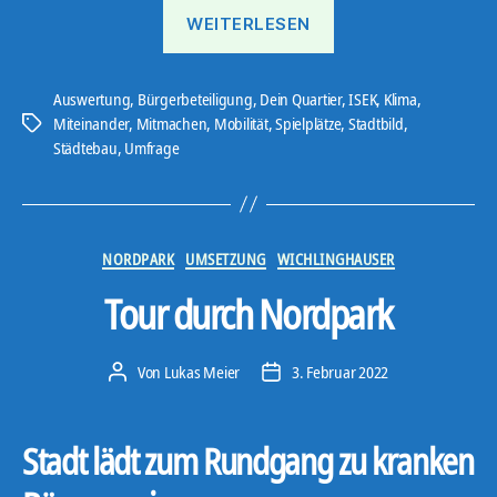
„DEIN
WEITERLESEN
QUARTIER
ist
ausgewertet“
Auswertung
,
Bürgerbeteiligung
,
Dein Quartier
,
ISEK
,
Klima
,
Miteinander
,
Mitmachen
,
Mobilität
,
Spielplätze
,
Stadtbild
,
Schlagwörter
Städtebau
,
Umfrage
Kategorien
NORDPARK
UMSETZUNG
WICHLINGHAUSER
Tour durch Nordpark
Von
Lukas Meier
3. Februar 2022
Beitragsautor
Veröffentlichungsdatum
Stadt lädt zum Rundgang zu kranken