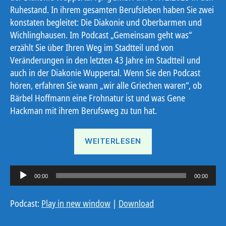
Ruhestand. In ihrem gesamten Berufsleben haben Sie zwei
konstaten begleitet: Die Diakonie und Oberbarmen und
Wichlinghausen. Im Podcast „Gemeinsam geht was“
erzählt Sie über Ihren Weg im Stadtteil und von
Veränderungen in den letzten 43 Jahre im Stadtteil und
auch in der Diakonie Wuppertal. Wenn Sie den Podcast
hören, erfahren Sie wann „wir alle Griechen waren“, ob
Bärbel Hoffmann eine Frohnatur ist und was Gene
Hackman mit ihrem Berufsweg zu tun hat.
„Bärbel
WEITERLESEN
Hoffmann“
A
00:00
00:00
u
d
Podcast:
Play in new window
|
Download
i