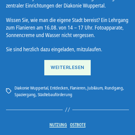
zentraler Einrichtungen der Diakonie Wuppertal.
Wissen Sie, wie man die eigene Stadt bereist? Ein Lehrgang
zum Flanieren am 16.08. von 14 – 17 Uhr. Fotoapparate,
Sonnencreme und Wasser nicht vergessen.
Sie sind herzlich dazu eingeladen, mitzulaufen.
„LehrGang
WEITERLESEN
zum
Flanieren“
Diakonie Wuppertal
,
Entdecken
,
Flanieren
,
Jubiläum
,
Rundgang
,
Schlagwörter
Spaziergang
,
Städtebauförderung
Kategorien
NUTZUNG
OSTBOTE