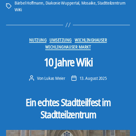
o
Bärbel Hoffmann
,
Diakonie Wuppertal
,
Mosaike
,
Stadtteilzentrum
Schlagwörter
-
WiKi
P
l
a
Kategorien
NUTZUNG
UMSETZUNG
WICHLINGHAUSER
y
WICHLINGHAUSER MARKT
e
r
10 Jahre Wiki
Von
Lukas Meier
13. August 2025
Beitragsautor
Veröffentlichungsdatum
Ein echtes Stadtteilfest im
Stadtteilzentrum