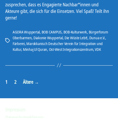
zusprechen, dass es Engagierte Nachbar*innen und
Akteure gibt, die sich für die Einsetzen. Viel Spaß! Teilt ihn
gerne!
AGORA Wuppertal
,
BOB CAMPUS
,
BOB-Kulturwerk
,
Bürgerforum
Oberbarmen
,
Diakonie Wuppertal
,
Die Wüste Lebt!
,
Dunua e.V.
,
Schlagwörter
Färberei
,
Marokkanisch Deutscher Verein für Integration und
Kultur
,
Minhaj Ul Quran
,
Ost-West Integrationszentrum
,
VDK
Seitennummerierung
1
2
Ältere
→
der
Beiträge
Impressum
Datenschutzerklärung