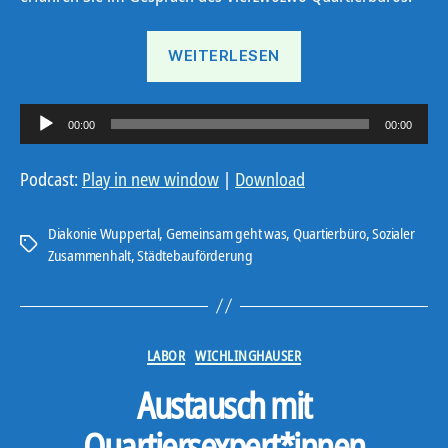
„Unser
WEITERLESEN
Rückblick“
A
00:00
00:00
u
d
Podcast:
Play in new window
|
Download
i
o
Diakonie Wuppertal
,
Gemeinsam geht was
,
Quartierbüro
,
Sozialer
Schlagwörter
-
Zusammenhalt
,
Städtebauförderung
P
l
a
Kategorien
LABOR
WICHLINGHAUSER
y
e
Austausch mit
r
Quartiersexpert*innen