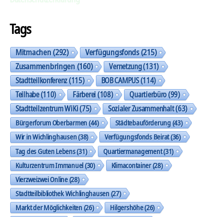
Tags
Mitmachen
(292)
Verfügungsfonds
(215)
Zusammenbringen
(160)
Vernetzung
(131)
Stadtteilkonferenz
(115)
BOB CAMPUS
(114)
Teilhabe
(110)
Färberei
(108)
Quartierbüro
(99)
Stadtteilzentrum WiKi
(75)
Sozialer Zusammenhalt
(63)
Bürgerforum Oberbarmen
(44)
Städtebauförderung
(43)
Wir in Wichlinghausen
(38)
Verfügungsfonds Beirat
(36)
Tag des Guten Lebens
(31)
Quartiermanagement
(31)
Kulturzentrum Immanuel
(30)
Klimacontainer
(28)
Vierzweizwei Online
(28)
Stadtteilbibliothek Wichlinghausen
(27)
Markt der Möglichkeiten
(26)
Hilgershöhe
(26)