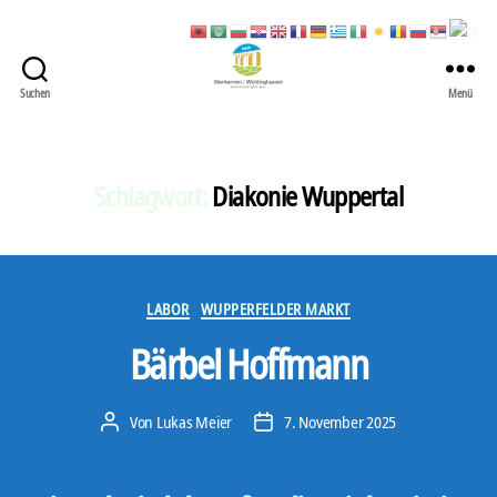
Suchen
Menü
422
Quartierbüro
Soziale
Stadt
Schlagwort:
Diakonie Wuppertal
Kategorien
LABOR
WUPPERFELDER MARKT
Bärbel Hoffmann
Von
Lukas Meier
7. November 2025
Beitragsautor
Veröffentlichungsdatum