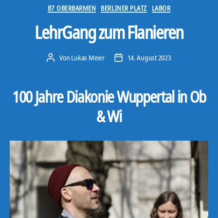
Kategorien
B7 OBERBARMEN
BERLINER PLATZ
LABOR
LehrGang zum Flanieren
Von
Lukas Meier
14. August 2023
Beitragsautor
Veröffentlichungsdatum
100 Jahre Diakonie Wuppertal in Ob
& Wi