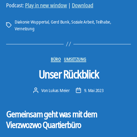
d
Podcast:
Play in new window
|
Download
i
o
Diakonie Wuppertal
,
Gerd Bunk
,
Soziale Arbeit
,
Teilhabe
,
Schlagwörter
-
Vernetzung
P
l
a
Kategorien
BÜRO
UMSETZUNG
y
e
Unser Rückblick
r
Von
Lukas Meier
9. Mai 2023
Beitragsautor
Veröffentlichungsdatum
Gemeinsam geht was mit dem
Vierzwozwo Quartierbüro