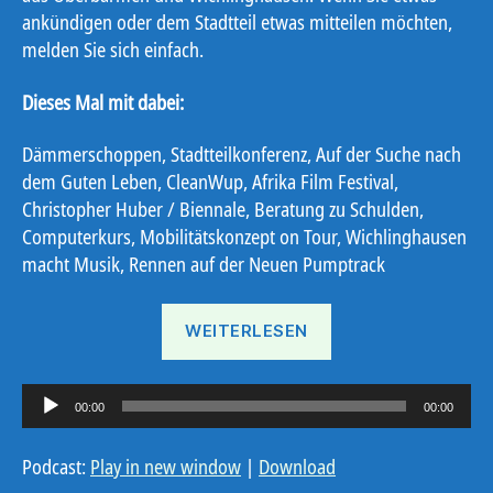
ankündigen oder dem Stadtteil etwas mitteilen möchten,
melden Sie sich einfach.
Dieses Mal mit dabei:
Dämmerschoppen, Stadtteilkonferenz, Auf der Suche nach
dem Guten Leben, CleanWup, Afrika Film Festival,
Christopher Huber / Biennale, Beratung zu Schulden,
Computerkurs, Mobilitätskonzept on Tour, Wichlinghausen
macht Musik, Rennen auf der Neuen Pumptrack
„Ostbote
WEITERLESEN
22#17“
A
00:00
00:00
u
d
Podcast:
Play in new window
|
Download
i