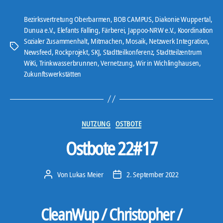
KW
5“
Bezirksvertretung Oberbarmen
,
BOB CAMPUS
,
Diakonie Wuppertal
,
Dunua e.V.
,
Elefants Falling
,
Färberei
,
Jappoo-NRW e.V.
,
Koordination
Sozialer Zusammenhalt
,
Mitmachen
,
Mosaik
,
Netzwerk Integration
,
Schlagwörter
Newsfeed
,
Rockprojekt
,
SKJ
,
Stadtteilkonferenz
,
Stadtteilzentrum
WiKi
,
Trinkwasserbrunnen
,
Vernetzung
,
Wir in Wichlinghausen
,
Zukunftswerkstätten
Kategorien
NUTZUNG
OSTBOTE
Ostbote 22#17
Von
Lukas Meier
2. September 2022
Beitragsautor
Veröffentlichungsdatum
CleanWup / Christopher /