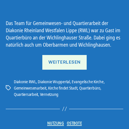
Das Team für Gemeinwesen- und Quartierarbeit der
Diakonie Rheinland Westfalen Lippe (RWL) war zu Gast im
Quartierbüro an der Wichlinghauser Straße. Dabei ging es
natürlich auch um Oberbarmen und Wichlinghausen.
„Austausch
WEITERLESEN
mit
Quartiersexpert*inne
Diakonie RWL
,
Diakonie Wuppertal
,
Evangelische Kirche
,
Gemeinwesenarbeit
,
Kirche findet Stadt
,
Quartierbüro
,
Schlagwörter
Quartiersarbeit
,
Vernetzung
Kategorien
NUTZUNG
OSTBOTE