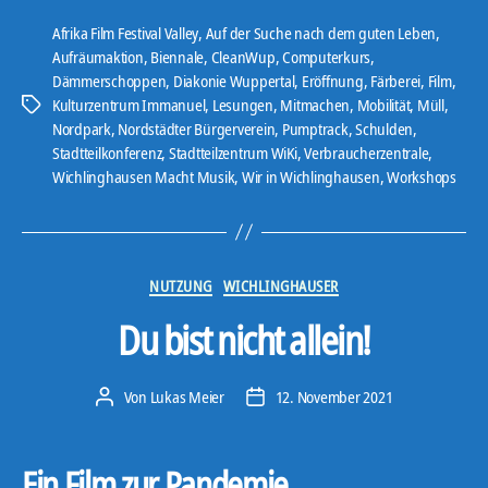
o
Afrika Film Festival Valley
,
Auf der Suche nach dem guten Leben
,
-
Aufräumaktion
,
Biennale
,
CleanWup
,
Computerkurs
,
Dämmerschoppen
,
Diakonie Wuppertal
,
Eröffnung
,
Färberei
,
Film
,
P
Kulturzentrum Immanuel
,
Lesungen
,
Mitmachen
,
Mobilität
,
Müll
,
Schlagwörter
l
Nordpark
,
Nordstädter Bürgerverein
,
Pumptrack
,
Schulden
,
a
Stadtteilkonferenz
,
Stadtteilzentrum WiKi
,
Verbraucherzentrale
,
y
Wichlinghausen Macht Musik
,
Wir in Wichlinghausen
,
Workshops
e
r
Kategorien
NUTZUNG
WICHLINGHAUSER
Du bist nicht allein!
Von
Lukas Meier
12. November 2021
Beitragsautor
Veröffentlichungsdatum
Ein Film zur Pandemie