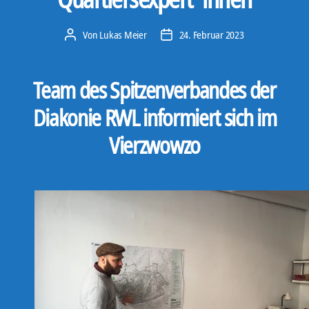
Von
Lukas Meier
24. Februar 2023
Beitragsautor
Veröffentlichungsdatum
Team des Spitzenverbandes der
Diakonie RWL informiert sich im
Vierzwowzo