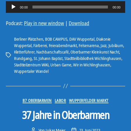
A
00:00
00:00
u
d
Podcast:
Play in new window
|
Download
i
o
Berliner Plätzchen
,
BOB CAMPUS
,
DAV Wuppertal
,
Diakonie
-
Wuppertal
,
Färberei
,
Feierabendmarkt
,
Felsenarena
,
Jazz
,
Jubiläum
,
Kletterführer
,
Nachbarschaftscafé
,
Oberbarmer Kleinkunst Nacht
,
P
Schlagwörter
Rundgang
,
St. Johann Baptist
,
Stadtteilbibliothek Wichlinghausen
,
l
Stadtteilzentrum WiKi
,
Urban Game
,
Wir in Wichlinghausen
,
a
Wuppertaler Wandel
y
e
r
Kategorien
B7 OBERBARMEN
LABOR
WUPPERFELDER MARKT
37 Jahre in Oberbarmen
Von
Lukas Meier
23. Juni 2023
Beitragsautor
Veröffentlichungsdatum