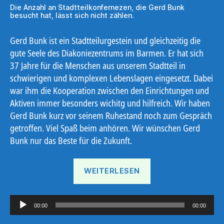
Die Anzahl an Stadtteilkonfernezen, die Gerd Bunk
besucht hat, lässt sich nicht zählen.
Gerd Bunk ist ein Stadtteilurgestein und gleichzeitig die
gute Seele des Diakoniezentrums im Barmen. Er hat sich
37 Jahre für die Menschen aus unserem Stadtteil in
schwierigen und komplexen Lebenslagen eingesetzt. Dabei
war ihm die Kooperation zwischen den Einrichtungen und
Aktiven immer besonders wichitg und hilfreich. Wir haben
Gerd Bunk kurz vor seinem Ruhestand noch zum Gespräch
getroffen. Viel Spaß beim anhören. Wir wünschen Gerd
Bunk nur das Beste für die Zukunft.
„37
WEITERLESEN
Jahre
in
A
Oberbarmen“
00:00
00:00
u