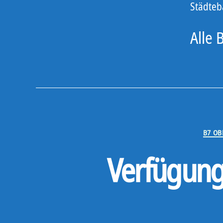
Städteb
Alle 
B7 O
Verfügungs