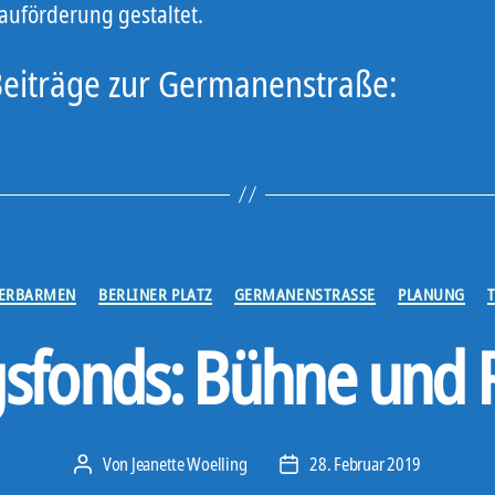
auförderung gestaltet.
Beiträge zur Germanenstraße:
Kategorien
BERBARMEN
BERLINER PLATZ
GERMANENSTRASSE
PLANUNG
fonds: Bühne und Fe
Von
Jeanette Woelling
28. Februar 2019
Beitragsautor
Veröffentlichungsdatum