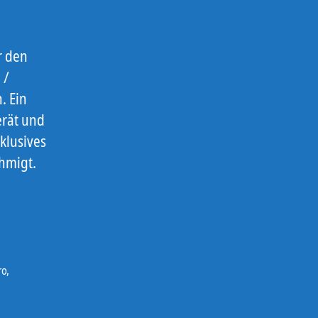
r den
 /
. Ein
erät und
klusives
hmigt.
s:
ro
,