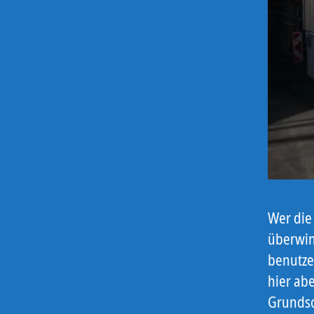
Wer die
überwin
benutze
hier ab
Grundsc