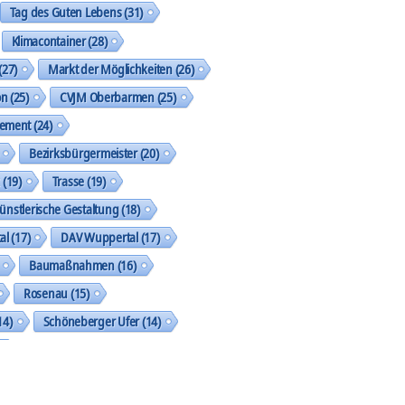
Tag des Guten Lebens
(31)
Klimacontainer
(28)
(27)
Markt der Möglichkeiten
(26)
on
(25)
CVJM Oberbarmen
(25)
gement
(24)
Bezirksbürgermeister
(20)
k
(19)
Trasse
(19)
ünstlerische Gestaltung
(18)
al
(17)
DAV Wuppertal
(17)
Baumaßnahmen
(16)
Rosenau
(15)
14)
Schöneberger Ufer
(14)
geht was
(13)
Street Art Galerie
(13)
shop
(13)
SkF
(13)