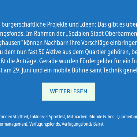
r bürgerschaftliche Projekte und Ideen: Das gibt es übe
ngsfonds. Im Rahmen der „Sozialen Stadt Oberbarmen
ghausen“ können Nachbarn ihre Vorschläge einbringen
 zu dem nun fast 50 Aktive aus dem Quartier gehören, b
eßt die Anträge. Gerade wurden Fördergelder für ein In
st am 29. Juni und ein mobile Bühne samt Technik gene
„Verfügungsfond
WEITERLESEN
Bühne
und
Fest
für den Stadtteil
,
Inklusives Sportfest
,
Mitmachen
,
Mobile Bühne
,
Quartierbü
er
iermanagement
,
Verfügungsfonds
,
Verfügungsfonds Beirat
für
alle“