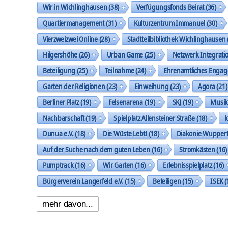
Wir in Wichlinghausen
(38)
Verfügungsfonds Beirat
(36)
Quartiermanagement
(31)
Kulturzentrum Immanuel
(30)
Vierzweizwei Online
(28)
Stadtteilbibliothek Wichlinghausen
Hilgershöhe
(26)
Urban Game
(25)
Netzwerk Integrati
Beteiligung
(25)
Teilnahme
(24)
Ehrenamtliches Enga
Garten der Religionen
(23)
Einweihung
(23)
Agora
(21)
Berliner Platz
(19)
Felsenarena
(19)
SKJ
(19)
Musi
Nachbarschaft
(19)
Spielplatz Allensteiner Straße
(18)
k
Dunua e.V.
(18)
Die Wüste Lebt!
(18)
Diakonie Wuppert
Auf der Suche nach dem guten Leben
(16)
Stromkästen
(16)
Pumptrack
(16)
Wir Garten
(16)
Erlebnisspielplatz
(16)
Bürgerverein Langerfeld e.V.
(15)
Beteiligen
(15)
ISEK
(
Ideen
(14)
Nachbarschaftspark
(14)
Klingholzberg
(14)
mehr davon...
Handlungsfeld Städtebau und Stadtgestalt
(14)
Gemeinsam 
Oberbarmer Kleinkunst Nacht
(13)
Baustelle
(13)
Work