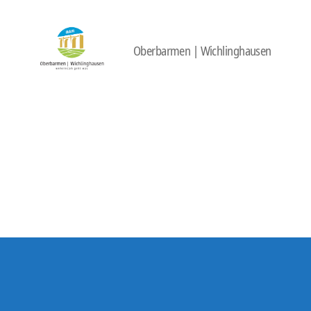
Oberbarmen | Wichlinghausen
422
Quartierbüro
Soziale
Stadt