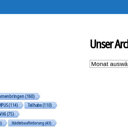
Unser Arc
Unser
Archiv
mmenbringen
(160)
MPUS
(114)
Teilhabe
(110)
WiKi
(75)
)
Städtebauförderung
(43)