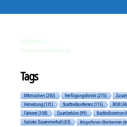
Impressum
Datenschutzerklärung
Tags
Mitmachen
(292)
Verfügungsfonds
(215)
Zusa
Vernetzung
(131)
Stadtteilkonferenz
(115)
BOB CA
Färberei
(108)
Quartierbüro
(99)
Stadtteilzentrum 
Sozialer Zusammenhalt
(63)
Bürgerforum Oberbarmen
(44