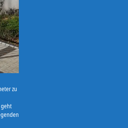
eter zu
 geht
iegenden