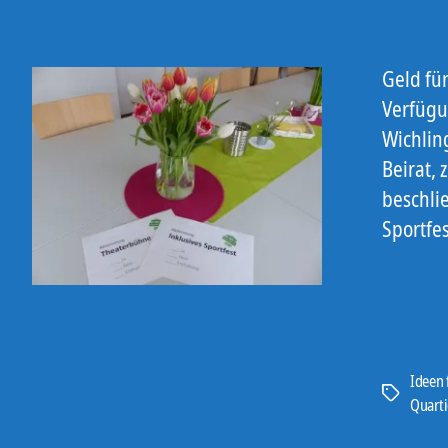
Geld fü
Verfügu
Wichlin
Beirat,
beschli
Sportfe
Ideen 
Schlagwört
Quart