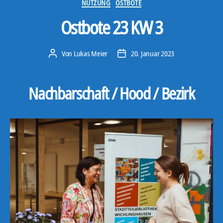
Kategorien
NUTZUNG
OSTBOTE
Ostbote 23 KW 3
Von
Lukas Meier
20. Januar 2023
Beitragsautor
Veröffentlichungsdatum
Nachbarschaft / Hood / Bezirk