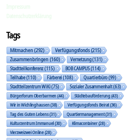
Impressum
Datenschutzerklärung
Tags
Mitmachen
(292)
Verfügungsfonds
(215)
Zusammenbringen
(160)
Vernetzung
(131)
Stadtteilkonferenz
(115)
BOB CAMPUS
(114)
Teilhabe
(110)
Färberei
(108)
Quartierbüro
(99)
Stadtteilzentrum WiKi
(75)
Sozialer Zusammenhalt
(63)
Bürgerforum Oberbarmen
(44)
Städtebauförderung
(43)
Wir in Wichlinghausen
(38)
Verfügungsfonds Beirat
(36)
Tag des Guten Lebens
(31)
Quartiermanagement
(31)
Kulturzentrum Immanuel
(30)
Klimacontainer
(28)
Vierzweizwei Online
(28)