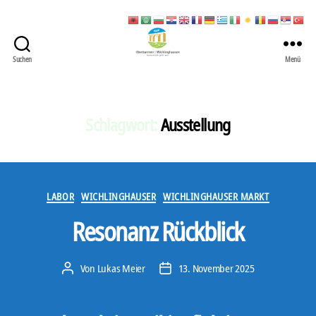
Suchen
Menü
422
Quartierbüro
Soziale
Stadt
Schlagwort:
Ausstellung
Kategorien
LABOR
WICHLINGHAUSER
WICHLINGHAUSER MARKT
Resonanz Rückblick
Von
Lukas Meier
13. November 2025
Beitragsautor
Veröffentlichungsdatum