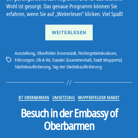
Wohl ist gesorgt. Das genaue Programm können Sie
erfahren, wenn Sie auf „Weiterlesen“ klicken. Viel Spaß!
„Tag
WEITERLESEN
der
Städtebaufördeurng
2025“
Ausstellung
,
Elberfelder Innenstadt
,
Fördergebietskulissen
,
Führungen
,
Ob & Wi
,
Sozialer Zusammenhalt
,
Stadt Wuppertal
,
Schlagwörter
Städtebauförderung
,
Tag der Städtebauförderung
Kategorien
B7 OBERBARMEN
UMSETZUNG
WUPPERFELDER MARKT
Besuch in der Embassy of
Oberbarmen