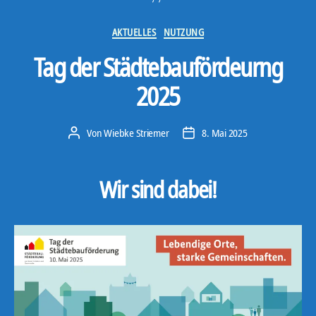
Kategorien
AKTUELLES
NUTZUNG
Tag der Städtebaufördeurng
2025
Von
Wiebke Striemer
8. Mai 2025
Beitragsautor
Veröffentlichungsdatum
Wir sind dabei
!