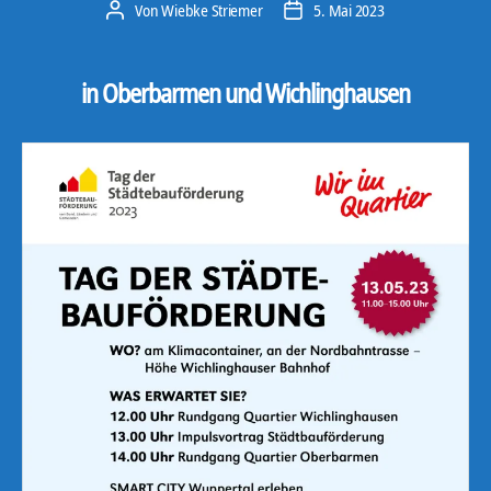
Von
Wiebke Striemer
5. Mai 2023
Beitragsautor
Veröffentlichungsdatum
in Oberbarmen und Wichlinghausen