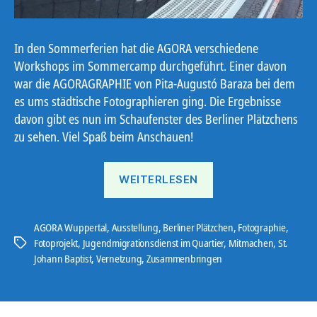
In den Sommerferien hat die AGORA verschiedene
Workshops im Sommercamp durchgeführt. Einer davon
war die AGORAGRAPHIE von Pita-Augustó Baraza bei dem
es ums städtische Fotographieren ging. Die Ergebnisse
davon gibt es nun im Schaufenster des Berliner Plätzchens
zu sehen. Viel Spaß beim Anschauen!
„Agora
WEITERLESEN
´grafie“
AGORA Wuppertal
,
Ausstellung
,
Berliner Plätzchen
,
Fotographie
,
Fotoprojekt
,
Jugendmigrationsdienst im Quartier
,
Mitmachen
,
St.
Schlagwörter
Johann Baptist
,
Vernetzung
,
Zusammenbringen