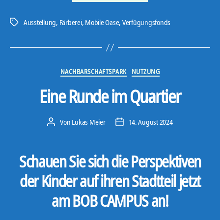
der
Embassy
Ausstellung
,
Färberei
,
Mobile Oase
,
Verfügungsfonds
Schlagwörter
of
Oberbarmen“
Kategorien
NACHBARSCHAFTSPARK
NUTZUNG
Eine Runde im Quartier
Von
Lukas Meier
14. August 2024
Beitragsautor
Veröffentlichungsdatum
Schauen Sie sich die Perspektiven
der Kinder auf ihren Stadtteil jetzt
am BOB CAMPUS an!