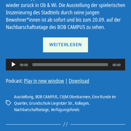
wieder zurück in Ob & Wi. Die Ausstellung der spielerischen
Inszenieurng des Stadtteils durch seine jungen
Bewohner*innen ist ab sofort und bis zum 20.09. auf der
Nachbarschaftsetage des BOB CAMPUS zu sehen.
„Eine
WEITERLESEN
Runde
im
A
Quartier“
00:00
00:00
u
d
Podcast:
Play in new window
|
Download
i
o
Ausstellung
,
BOB CAMPUS
,
CVJM Oberbarmen
,
Eine Runde im
-
Quartier
,
Grundschule Liegnitzer Str.
,
Kollagen
,
Schlagwörter
Nachbarschaftsetage
,
Verfügungsfonds
P
l
a