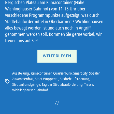
Bergischen Plateau am Klimacontainer (Nähe
Wichlinghauser Bahnhof) von 11-15 Uhr über
verschiedene Programmpunkte aufgezeigt, was durch
Städtebaufördermittel in Oberbarmen / Wichlinghausen
alles bewegt worden ist und auch noch in Angriff
genommen werden soll. Kommen Sie gerne vorbei, wir
freuen uns auf Sie!
„Tag
WEITERLESEN
der
Städtebauförderung“
Ausstellung
,
Klimacontainer
,
Quartierbüro
,
Smart City
,
Sozialer
Zusammenhalt
,
Stadt Wuppertal
,
Städtebauförderung
,
Schlagwörter
Stadtteilrundgänge
,
Tag der Städtebauförderung
,
Trasse
,
Wichlinghauser Bahnhof