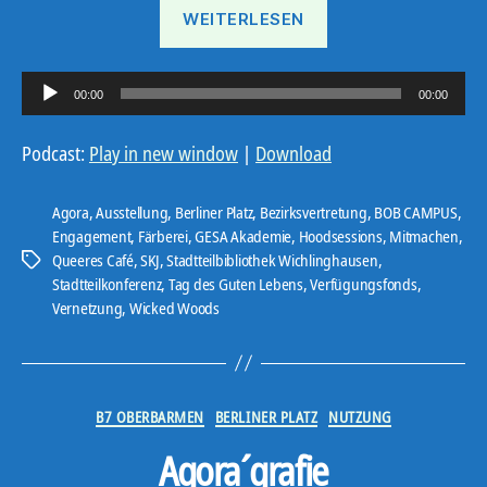
„Ostbote
WEITERLESEN
23
KW
A
3“
00:00
00:00
u
d
Podcast:
Play in new window
|
Download
i
o
Agora
,
Ausstellung
,
Berliner Platz
,
Bezirksvertretung
,
BOB CAMPUS
,
-
Engagement
,
Färberei
,
GESA Akademie
,
Hoodsessions
,
Mitmachen
,
Queeres Café
,
SKJ
,
Stadtteilbibliothek Wichlinghausen
,
P
Schlagwörter
Stadtteilkonferenz
,
Tag des Guten Lebens
,
Verfügungsfonds
,
l
Vernetzung
,
Wicked Woods
a
y
e
r
Kategorien
B7 OBERBARMEN
BERLINER PLATZ
NUTZUNG
Agora´grafie