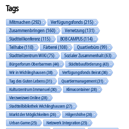
Tags
Mitmachen
(292)
Verfügungsfonds
(215)
Zusammenbringen
(160)
Vernetzung
(131)
Stadtteilkonferenz
(115)
BOB CAMPUS
(114)
Teilhabe
(110)
Färberei
(108)
Quartierbüro
(99)
Stadtteilzentrum WiKi
(75)
Sozialer Zusammenhalt
(63)
Bürgerforum Oberbarmen
(44)
Städtebauförderung
(43)
Wir in Wichlinghausen
(38)
Verfügungsfonds Beirat
(36)
Tag des Guten Lebens
(31)
Quartiermanagement
(31)
Kulturzentrum Immanuel
(30)
Klimacontainer
(28)
Vierzweizwei Online
(28)
Stadtteilbibliothek Wichlinghausen
(27)
Markt der Möglichkeiten
(26)
Hilgershöhe
(26)
Urban Game
(25)
Netzwerk Integration
(25)