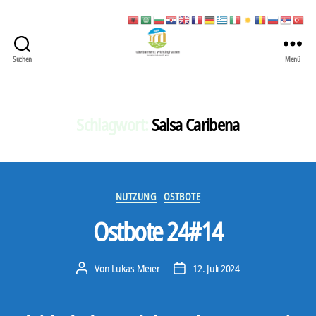
Suchen
Menü
422
Quartierbüro
Soziale
Stadt
Schlagwort:
Salsa Caribena
Kategorien
NUTZUNG
OSTBOTE
Ostbote 24#14
Von
Lukas Meier
12. Juli 2024
Beitragsautor
Veröffentlichungsdatum