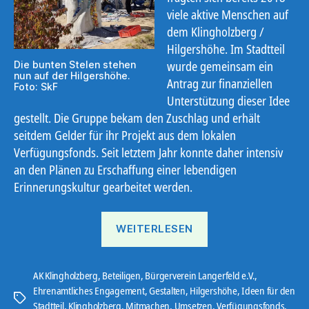
viele aktive Menschen auf
dem Klingholzberg /
Hilgershöhe. Im Stadtteil
wurde gemeinsam ein
Die bunten Stelen stehen
nun auf der Hilgershöhe.
Antrag zur finanziellen
Foto: SkF
Unterstützung dieser Idee
gestellt. Die Gruppe bekam den Zuschlag und erhält
seitdem Gelder für ihr Projekt aus dem lokalen
Verfügungsfonds. Seit letztem Jahr konnte daher intensiv
an den Plänen zu Erschaffung einer lebendigen
Erinnerungskultur gearbeitet werden.
„Erinnerungskultur
WEITERLESEN
wird
sichtbar“
AK Klingholzberg
,
Beteiligen
,
Bürgerverein Langerfeld e.V.
,
Ehrenamtliches Engagement
,
Gestalten
,
Hilgershöhe
,
Ideen für den
Schlagwörter
Stadtteil
,
Klingholzberg
,
Mitmachen
,
Umsetzen
,
Verfügungsfonds
,