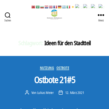
Suchen
Menü
422
Quartierbüro
Soziale
Stadt
Schlagwort:
Ideen für den Stadtteil
Kategorien
NUTZUNG
OSTBOTE
Ostbote 21#5
Von
Lukas Meier
12. März 2021
Beitragsautor
Veröffentlichungsdatum