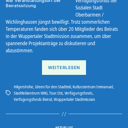
Verfügungsfonds der
war Veranstaltungsort der
Beiratssitzung
Sozialen Stadt
Oberbarmen /
Wichlinghausen jüngst bewilligt. Trotz sommerlichen
Temperaturen fanden sich über 20 Mitglieder des Beirats
in der Wuppertaler Stadtmission zusammen, um über
spannende Projektanträge zu diskutieren und
abzustimmen.
„Bienen
WEITERLESEN
für
Wichlinghausen“
Hilgershöhe
,
Ideen für den Stadtteil
,
Kulturzentrum Immanuel
,
Stadtteilzentrum WiKi
,
Tour:Ost
,
Verfügungsfonds
,
Schlagwörter
Verfügungsfonds Beirat
,
Wuppertaler Stadtmission
Kategorien
AKTUELLES