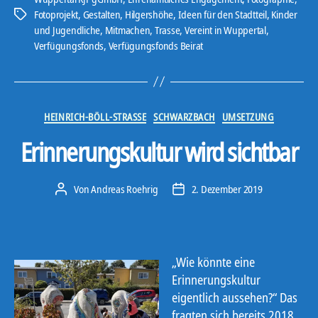
Fotoprojekt
,
Gestalten
,
Hilgershöhe
,
Ideen für den Stadtteil
,
Kinder
Schlagwörter
und Jugendliche
,
Mitmachen
,
Trasse
,
Vereint in Wuppertal
,
Verfügungsfonds
,
Verfügungsfonds Beirat
Kategorien
HEINRICH-BÖLL-STRASSE
SCHWARZBACH
UMSETZUNG
Erinnerungskultur wird sichtbar
Von
Andreas Roehrig
2. Dezember 2019
Beitragsautor
Veröffentlichungsdatum
„Wie könnte eine
Erinnerungskultur
eigentlich aussehen?“ Das
fragten sich bereits 2018