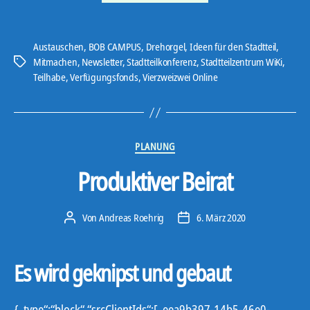
Austauschen
,
BOB CAMPUS
,
Drehorgel
,
Ideen für den Stadtteil
,
Mitmachen
,
Newsletter
,
Stadtteilkonferenz
,
Stadtteilzentrum WiKi
,
Schlagwörter
Teilhabe
,
Verfügungsfonds
,
Vierzweizwei Online
Kategorien
PLANUNG
Produktiver Beirat
Von
Andreas Roehrig
6. März 2020
Beitragsautor
Veröffentlichungsdatum
Es wird geknipst und gebaut
{„type“:“block“,“srcClientIds“:[„eea9b397-14b5-46e0-