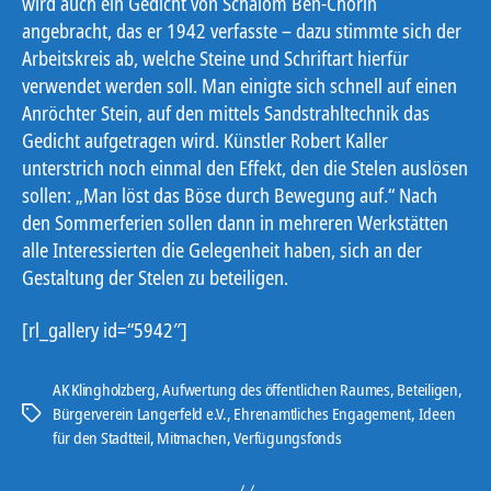
wird auch ein Gedicht von Schalom Ben-Chorin
angebracht, das er 1942 verfasste – dazu stimmte sich der
Arbeitskreis ab, welche Steine und Schriftart hierfür
verwendet werden soll. Man einigte sich schnell auf einen
Anröchter Stein, auf den mittels Sandstrahltechnik das
Gedicht aufgetragen wird. Künstler Robert Kaller
unterstrich noch einmal den Effekt, den die Stelen auslösen
sollen: „Man löst das Böse durch Bewegung auf.“ Nach
den Sommerferien sollen dann in mehreren Werkstätten
alle Interessierten die Gelegenheit haben, sich an der
Gestaltung der Stelen zu beteiligen.
[rl_gallery id=“5942″]
AK Klingholzberg
,
Aufwertung des öffentlichen Raumes
,
Beteiligen
,
Bürgerverein Langerfeld e.V.
,
Ehrenamtliches Engagement
,
Ideen
Schlagwörter
für den Stadtteil
,
Mitmachen
,
Verfügungsfonds