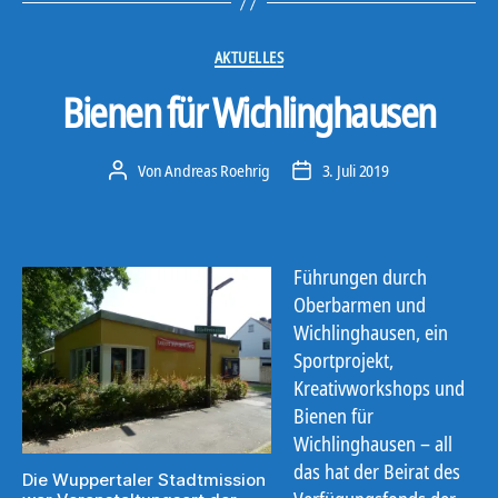
Kategorien
AKTUELLES
Bienen für Wichlinghausen
Von
Andreas Roehrig
3. Juli 2019
Beitragsautor
Veröffentlichungsdatum
Führungen durch
Oberbarmen und
Wichlinghausen, ein
Sportprojekt,
Kreativworkshops und
Bienen für
Wichlinghausen – all
das hat der Beirat des
Die Wuppertaler Stadtmission