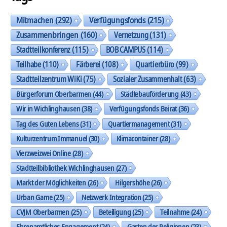
Mitmachen
(292)
Verfügungsfonds
(215)
Zusammenbringen
(160)
Vernetzung
(131)
Stadtteilkonferenz
(115)
BOB CAMPUS
(114)
Teilhabe
(110)
Färberei
(108)
Quartierbüro
(99)
Stadtteilzentrum WiKi
(75)
Sozialer Zusammenhalt
(63)
Bürgerforum Oberbarmen
(44)
Städtebauförderung
(43)
Wir in Wichlinghausen
(38)
Verfügungsfonds Beirat
(36)
Tag des Guten Lebens
(31)
Quartiermanagement
(31)
Kulturzentrum Immanuel
(30)
Klimacontainer
(28)
Vierzweizwei Online
(28)
Stadtteilbibliothek Wichlinghausen
(27)
Markt der Möglichkeiten
(26)
Hilgershöhe
(26)
Urban Game
(25)
Netzwerk Integration
(25)
CVJM Oberbarmen
(25)
Beteiligung
(25)
Teilnahme
(24)
Ehrenamtliches Engagement
(24)
Garten der Religionen
(23)