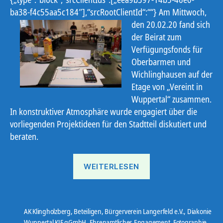
ba38-f4c55aa5c184″],“srcRootClientId“:““}
Am Mittwoch,
den 20.02.20 fand sich
der Beirat zum
Verfügungsfonds für
Oberbarmen und
Wichlinghausen auf der
Etage von „Vereint in
Wuppertal“ zusammen.
In konstruktiver Atmosphäre wurde engagiert über die
vorliegenden Projektideen für den Stadtteil diskutiert und
beraten.
„Produktiver
WEITERLESEN
Beirat“
AK Klingholzberg
,
Beteiligen
,
Bürgerverein Langerfeld e.V.
,
Diakonie
Wuppertal KJF gGmbH
,
Ehrenamtliches Engagement
,
Fotographie
,