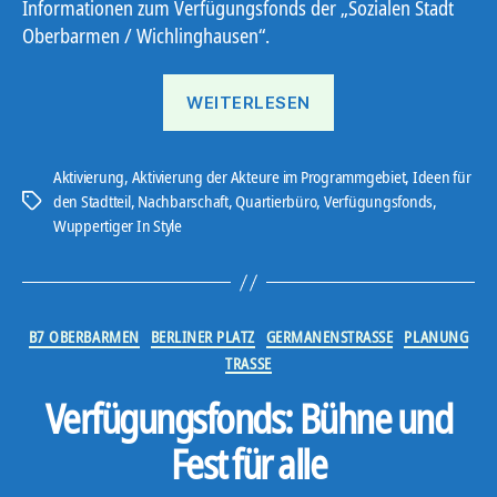
Informationen zum Verfügungsfonds der „Sozialen Stadt
Oberbarmen / Wichlinghausen“.
„„Wuppertiger“
WEITERLESEN
wirbt
für
Verfügungsfonds“
Aktivierung
,
Aktivierung der Akteure im Programmgebiet
,
Ideen für
den Stadtteil
,
Nachbarschaft
,
Quartierbüro
,
Verfügungsfonds
,
Schlagwörter
Wuppertiger In Style
Kategorien
B7 OBERBARMEN
BERLINER PLATZ
GERMANENSTRASSE
PLANUNG
TRASSE
Verfügungsfonds: Bühne und
Fest für alle