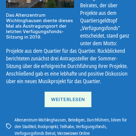
Beirates, der über
Projekte aus dem
Das Altenzentrum
Quartiersgeldtopf
Wichlinghausen diente dieses
Mal als Austragungsort der
„Verfügungsfonds“
letzten Verfügungsfonds-
entscheidet, stand ganz
Sitzung in 2019.
unter dem Motto:
Projekte aus dem Quartier für das Quartier. Rückblickend
berichteten zunächst drei Antragssteller der Sommer-
Sitzung über die erfolgreiche Durchführung ihrer Projekte.
Anschließend gab es eine lebhafte und positive Diskussion
über ein neues Musikprojekt für das Quartier.
„422
WEITERLESEN
geht
online“
Altenzentrum Wichlinghausen
,
Beteiligen
,
Durchführen
,
Ideen für
den Stadtteil
,
Rockprojekt
,
Teilhabe
,
Verfügungsfonds
,
Schlagwörter
Verfügungsfonds Beirat
,
Vierzweizwei Online