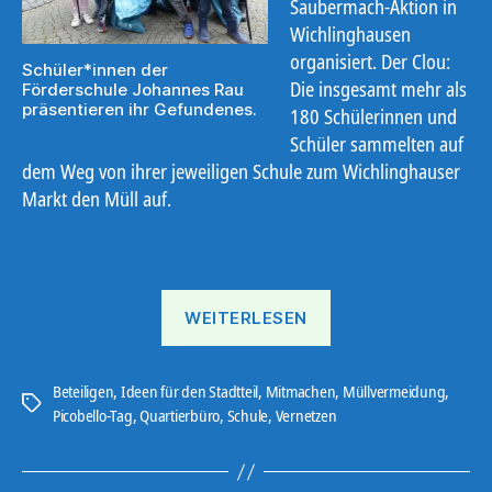
Saubermach-Aktion in
Wichlinghausen
organisiert. Der Clou:
Schüler*innen der
Die insgesamt mehr als
Förderschule Johannes Rau
präsentieren ihr Gefundenes.
180 Schülerinnen und
Schüler sammelten auf
dem Weg von ihrer jeweiligen Schule zum Wichlinghauser
Markt den Müll auf.
„Große
WEITERLESEN
Picobello-
Aktion
mit
Beteiligen
,
Ideen für den Stadtteil
,
Mitmachen
,
Müllvermeidung
,
Schlagwörter
Picobello-Tag
,
Quartierbüro
,
Schule
,
Vernetzen
180
Schüler*innen“