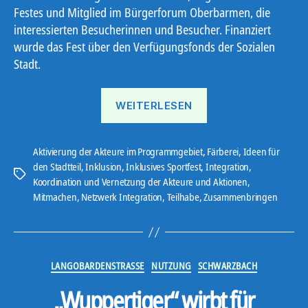
Festes und Mitglied im Bürgerforum Oberbarmen, die
interessierten Besucherinnen und Besucher. Finanziert
wurde das Fest über den Verfügungsfonds der Sozialen
Stadt.
„Bestes
WEITERLESEN
Wetter
beim
Inklusiven
Aktivierung der Akteure im Programmgebiet
,
Färberei
,
Ideen für
den Stadtteil
,
Inklusion
,
Inklusives Sportfest
,
Integration
,
Sportfest“
Schlagwörter
Koordination und Vernetzung der Akteure und Aktionen
,
Mitmachen
,
Netzwerk Integration
,
Teilhabe
,
Zusammenbringen
Kategorien
LANGOBARDENSTRASSE
NUTZUNG
SCHWARZBACH
„Wuppertiger“ wirbt für