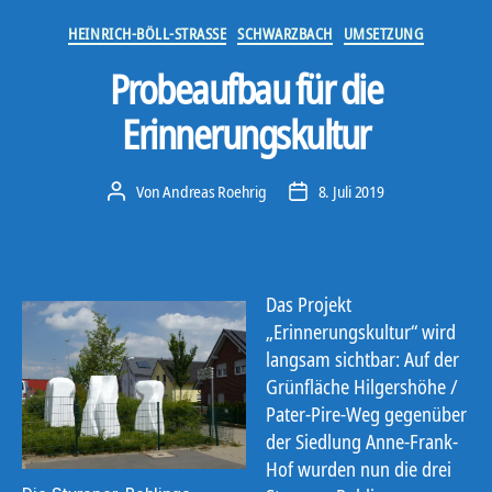
Kategorien
HEINRICH-BÖLL-STRASSE
SCHWARZBACH
UMSETZUNG
Probeaufbau für die
Erinnerungskultur
Von
Andreas Roehrig
8. Juli 2019
Beitragsautor
Veröffentlichungsdatum
Das Projekt
„Erinnerungskultur“ wird
langsam sichtbar: Auf der
Grünfläche Hilgershöhe /
Pater-Pire-Weg gegenüber
der Siedlung Anne-Frank-
Hof wurden nun die drei