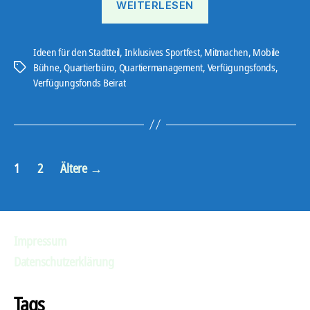
WEITERLESEN
Bühne
und
Fest
Ideen für den Stadtteil
,
Inklusives Sportfest
,
Mitmachen
,
Mobile
Bühne
,
Quartierbüro
,
Quartiermanagement
,
Verfügungsfonds
,
Schlagwörter
für
Verfügungsfonds Beirat
alle“
Seitennummerierung
1
2
Ältere
→
der
Beiträge
Impressum
Datenschutzerklärung
Tags