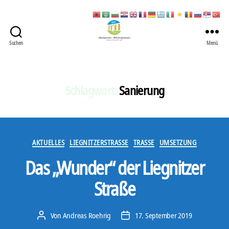
Suchen
Menü
422
Quartierbüro
Soziale
Stadt
Schlagwort:
Sanierung
Kategorien
AKTUELLES
LIEGNITZERSTRASSE
TRASSE
UMSETZUNG
Das „Wunder“ der Liegnitzer
Straße
Von
Andreas Roehrig
17. September 2019
Beitragsautor
Veröffentlichungsdatum