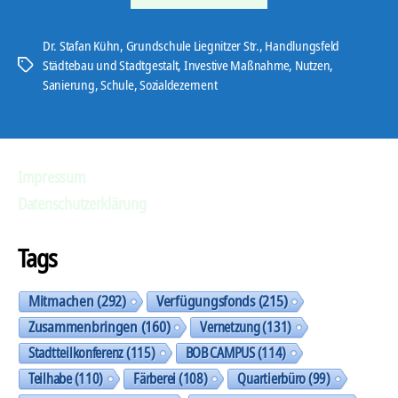
der
Liegnitzer
Dr. Stafan Kühn
,
Grundschule Liegnitzer Str.
,
Handlungsfeld
Städtebau und Stadtgestalt
,
Investive Maßnahme
,
Nutzen
,
Schlagwörter
Straße“
Sanierung
,
Schule
,
Sozialdezernent
Impressum
Datenschutzerklärung
Tags
Mitmachen
(292)
Verfügungsfonds
(215)
Zusammenbringen
(160)
Vernetzung
(131)
Stadtteilkonferenz
(115)
BOB CAMPUS
(114)
Teilhabe
(110)
Färberei
(108)
Quartierbüro
(99)