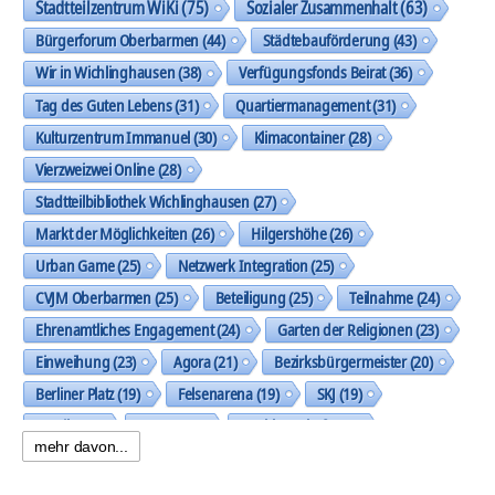
Stadtteilzentrum WiKi
(75)
Sozialer Zusammenhalt
(63)
Bürgerforum Oberbarmen
(44)
Städtebauförderung
(43)
Wir in Wichlinghausen
(38)
Verfügungsfonds Beirat
(36)
Tag des Guten Lebens
(31)
Quartiermanagement
(31)
Kulturzentrum Immanuel
(30)
Klimacontainer
(28)
Vierzweizwei Online
(28)
Stadtteilbibliothek Wichlinghausen
(27)
Markt der Möglichkeiten
(26)
Hilgershöhe
(26)
Urban Game
(25)
Netzwerk Integration
(25)
CVJM Oberbarmen
(25)
Beteiligung
(25)
Teilnahme
(24)
Ehrenamtliches Engagement
(24)
Garten der Religionen
(23)
Einweihung
(23)
Agora
(21)
Bezirksbürgermeister
(20)
Berliner Platz
(19)
Felsenarena
(19)
SKJ
(19)
Musik
(19)
Trasse
(19)
Nachbarschaft
(19)
mehr davon...
Spielplatz Allensteiner Straße
(18)
künstlerische Gestaltung
(18)
Dunua e.V.
(18)