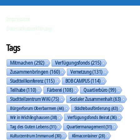
Impressum
Datenschutzerklärung
Tags
Mitmachen
(292)
Verfügungsfonds
(215)
Zusammenbringen
(160)
Vernetzung
(131)
Stadtteilkonferenz
(115)
BOB CAMPUS
(114)
Teilhabe
(110)
Färberei
(108)
Quartierbüro
(99)
Stadtteilzentrum WiKi
(75)
Sozialer Zusammenhalt
(63)
Bürgerforum Oberbarmen
(44)
Städtebauförderung
(43)
Wir in Wichlinghausen
(38)
Verfügungsfonds Beirat
(36)
Tag des Guten Lebens
(31)
Quartiermanagement
(31)
Kulturzentrum Immanuel
(30)
Klimacontainer
(28)