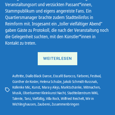
Veranstaltungsort und verzückten Passant*innen,
Stammpublikum und eigens angereiste Fans. Ein
Quartiersmanager brachte zudem Stadtteilinfos in
Reimform mit. Insgesamt ein „toller vielfältiger Abend“
gaben Gäste zu Protokoll, die nach der Veranstaltung noch
die Gelegenheit suchten, mit den Künstler*innen in
Kontakt zu treten.
„Oberbarmer
WEITERLESEN
Kleinkunst
Nacht“
Auftritte
,
Diallo Black Danse
,
Eiscafé Barocco
,
Färberei
,
Festival
,
Günther de Koster
,
Helena Schulze
,
Jakob Schmidt-Russnak
,
Kollenke Mic
,
Kunst
,
Mara y Alejo
,
Marktschänke
,
Mitmachen
,
Schlagwörter
Musik
,
Oberbarmer Kleinkunst Nacht
,
Stadtteilzentrum WiKi
,
Talente
,
Tanz
,
Vielfältig
,
Villa Rock
,
Wilfried Reichelt
,
Wir in
Wichlinghausen
,
Zauberei
,
Zusammenbringen