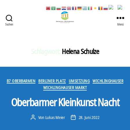
Suchen
Menü
422
Quartierbüro
Soziale
Stadt
Schlagwort:
Helena Schulze
Kategorien
B7 OBERBARMEN
BERLINER PLATZ
UMSETZUNG
WICHLINGHAUSER
WICHLINGHAUSER MARKT
Oberbarmer Kleinkunst Nacht
Von
Lukas Meier
28. Juni 2022
Beitragsautor
Veröffentlichungsdatum