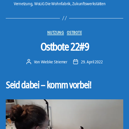
Vernetzung
,
WoLiG Die Wohnfabrik
,
Zukunftswerkstätten
a
y
e
r
Kategorien
NUTZUNG
OSTBOTE
Ostbote 22#9
Von
Wiebke Striemer
29. April 2022
Beitragsautor
Veröffentlichungsdatum
Seid dabei – komm vorbei!