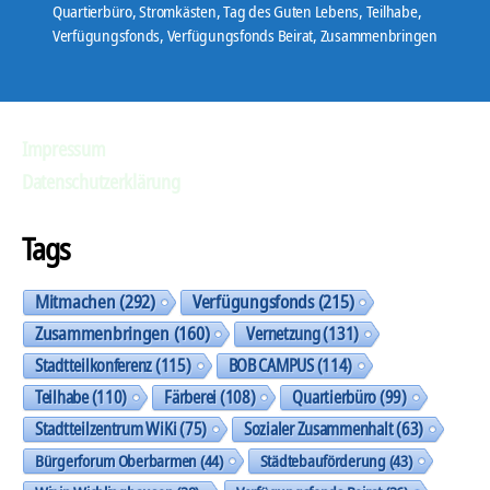
Quartierbüro
,
Stromkästen
,
Tag des Guten Lebens
,
Teilhabe
,
Verfügungsfonds
,
Verfügungsfonds Beirat
,
Zusammenbringen
Impressum
Datenschutzerklärung
Tags
Mitmachen
(292)
Verfügungsfonds
(215)
Zusammenbringen
(160)
Vernetzung
(131)
Stadtteilkonferenz
(115)
BOB CAMPUS
(114)
Teilhabe
(110)
Färberei
(108)
Quartierbüro
(99)
Stadtteilzentrum WiKi
(75)
Sozialer Zusammenhalt
(63)
Bürgerforum Oberbarmen
(44)
Städtebauförderung
(43)