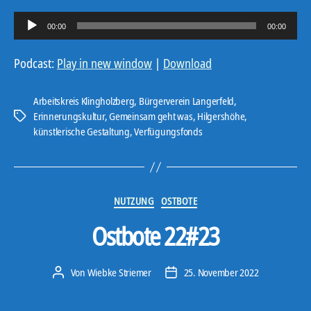
A
00:00
00:00
u
d
Podcast:
Play in new window
|
Download
i
o
Arbeitskreis Klingholzberg
,
Bürgerverein Langerfeld
,
-
Erinnerungskultur
,
Gemeinsam geht was
,
Hilgershöhe
,
Schlagwörter
künstlerische Gestaltung
,
Verfügungsfonds
P
l
a
y
Kategorien
NUTZUNG
OSTBOTE
e
r
Ostbote 22#23
Von
Wiebke Striemer
25. November 2022
Beitragsautor
Veröffentlichungsdatum