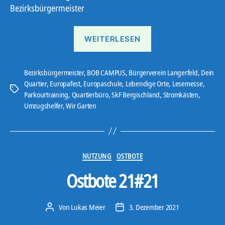
Bezirksbürgermeister
„Ostbote
WEITERLESEN
22#9“
Bezirksbürgermeister
,
BOB CAMPUS
,
Bürgerverein Langerfeld
,
Dein
Quartier
,
Europafest
,
Europaschule
,
Lebendige Orte
,
Lesemesse
,
Schlagwörter
Parkourtraining
,
Quartierbüro
,
SkF Bergischland
,
Stromkästen
,
Umzugshelfer
,
Wir Garten
Kategorien
NUTZUNG
OSTBOTE
Ostbote 21#21
Von
Lukas Meier
3. Dezember 2021
Beitragsautor
Veröffentlichungsdatum