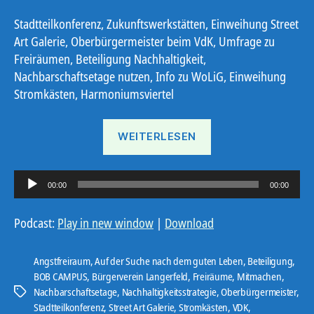
Stadtteilkonferenz, Zukunftswerkstätten, Einweihung Street
Art Galerie, Oberbürgermeister beim VdK, Umfrage zu
Freiräumen, Beteiligung Nachhaltigkeit,
Nachbarschaftsetage nutzen, Info zu WoLiG, Einweihung
Stromkästen, Harmoniumsviertel
„Ostbote
WEITERLESEN
22#22“
A
00:00
00:00
u
d
Podcast:
Play in new window
|
Download
i
o
Angstfreiraum
,
Auf der Suche nach dem guten Leben
,
Beteiligung
,
-
BOB CAMPUS
,
Bürgerverein Langerfeld
,
Freiräume
,
Mitmachen
,
Nachbarschaftsetage
,
Nachhaltigkeitsstrategie
,
Oberbürgermeister
,
P
Schlagwörter
Stadtteilkonferenz
,
Street Art Galerie
,
Stromkästen
,
VDK
,
l