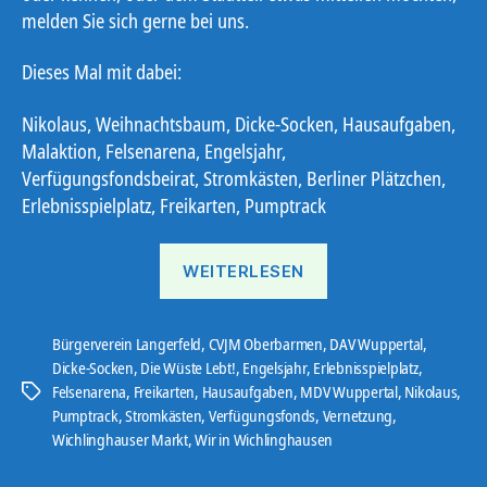
melden Sie sich gerne bei uns.
Dieses Mal mit dabei:
Nikolaus, Weihnachtsbaum, Dicke-Socken, Hausaufgaben,
Malaktion, Felsenarena, Engelsjahr,
Verfügungsfondsbeirat, Stromkästen, Berliner Plätzchen,
Erlebnisspielplatz, Freikarten, Pumptrack
„Ostbote
WEITERLESEN
21#21“
Bürgerverein Langerfeld
,
CVJM Oberbarmen
,
DAV Wuppertal
,
Dicke-Socken
,
Die Wüste Lebt!
,
Engelsjahr
,
Erlebnisspielplatz
,
Felsenarena
,
Freikarten
,
Hausaufgaben
,
MDV Wuppertal
,
Nikolaus
,
Schlagwörter
Pumptrack
,
Stromkästen
,
Verfügungsfonds
,
Vernetzung
,
Wichlinghauser Markt
,
Wir in Wichlinghausen