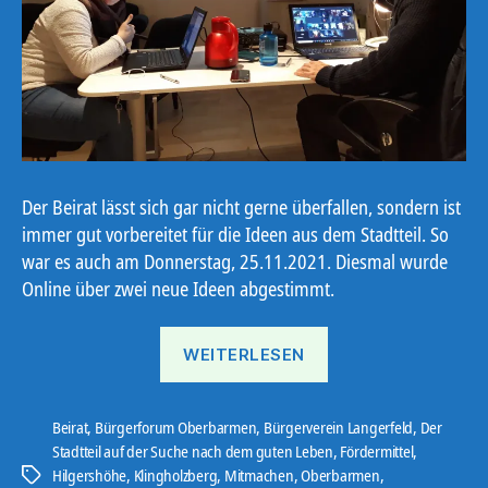
Der Beirat lässt sich gar nicht gerne überfallen, sondern ist
immer gut vorbereitet für die Ideen aus dem Stadtteil. So
war es auch am Donnerstag, 25.11.2021. Diesmal wurde
Online über zwei neue Ideen abgestimmt.
„„Geld
WEITERLESEN
her!““
Beirat
,
Bürgerforum Oberbarmen
,
Bürgerverein Langerfeld
,
Der
Stadtteil auf der Suche nach dem guten Leben
,
Fördermittel
,
Hilgershöhe
,
Klingholzberg
,
Mitmachen
,
Oberbarmen
,
Schlagwörter