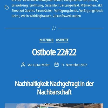
Einweihung
,
Eröffnung
,
Gesamtschule Langerfeld
,
Mitmachen
,
SkF
,
Schlagwörter
Street Art Galerie
,
Stromkästen
,
Verfügungsfonds
,
Verfügungsfonds
Beirat
,
Wir in Wichlinghausen
,
Zukunftswerkstätten
Kategorien
NUTZUNG
OSTBOTE
Ostbote 22#22
Von
Lukas Meier
11. November 2022
Beitragsautor
Veröffentlichungsdatum
Nachhaltigkeit Nachgefragt in der
Nachbarschaft