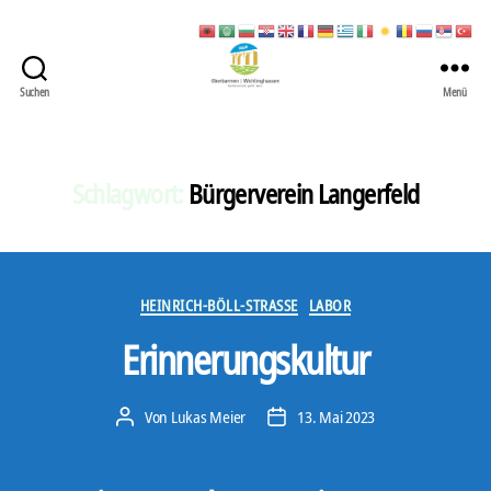
Suchen
Menü
422
Quartierbüro
Soziale
Stadt
Schlagwort:
Bürgerverein Langerfeld
Kategorien
HEINRICH-BÖLL-STRASSE
LABOR
Erinnerungskultur
Von
Lukas Meier
13. Mai 2023
Beitragsautor
Veröffentlichungsdatum