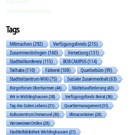
Impressum
Datenschutzerklärung
Tags
Mitmachen
(292)
Verfügungsfonds
(215)
Zusammenbringen
(160)
Vernetzung
(131)
Stadtteilkonferenz
(115)
BOB CAMPUS
(114)
Teilhabe
(110)
Färberei
(108)
Quartierbüro
(99)
Stadtteilzentrum WiKi
(75)
Sozialer Zusammenhalt
(63)
Bürgerforum Oberbarmen
(44)
Städtebauförderung
(43)
Wir in Wichlinghausen
(38)
Verfügungsfonds Beirat
(36)
Tag des Guten Lebens
(31)
Quartiermanagement
(31)
Kulturzentrum Immanuel
(30)
Klimacontainer
(28)
Vierzweizwei Online
(28)
Stadtteilbibliothek Wichlinghausen
(27)