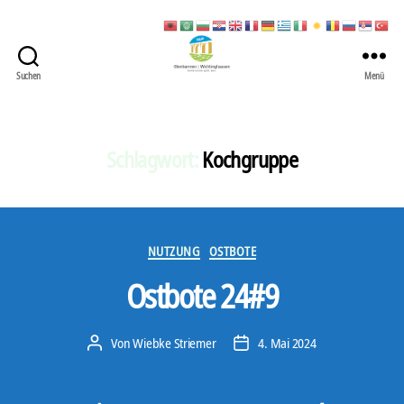
Suchen
Menü
422
Quartierbüro
Soziale
Stadt
Schlagwort:
Kochgruppe
Kategorien
NUTZUNG
OSTBOTE
Ostbote 24#9
Von
Wiebke Striemer
4. Mai 2024
Beitragsautor
Veröffentlichungsdatum