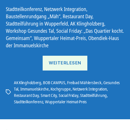
Stadtteilkonferenz, Netzwerk Integration,
Baustellenrundgang „Mäh“, Restaurant Day,
Stadtteilführung in Wupperfeld, AK Klingholzberg,
Workshop Gesundes Tal, Social Friday: „Das Quartier kocht.
Gemeinsam“, Wuppertaler Heimat-Preis, Obendiek-Haus
der Immanuelskirche
„Ostbote
WEITERLESEN
24#9“
AK Klingholzberg
,
BOB CAMPUS
,
Freibad Mählersbeck
,
Gesundes
Tal
,
Immanuelskirche
,
Kochgruppe
,
Netzwerk Integration
,
Schlagwörter
Restaurant Day
,
Smart City
,
Social Friday
,
Stadtteilführung
,
Stadtteilkonferenz
,
Wuppertaler Heimat-Preis