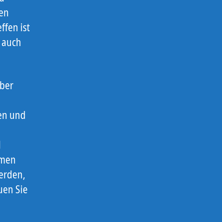
den
ffen ist
h auch
Über
gen und
d
emen
erden,
uen Sie