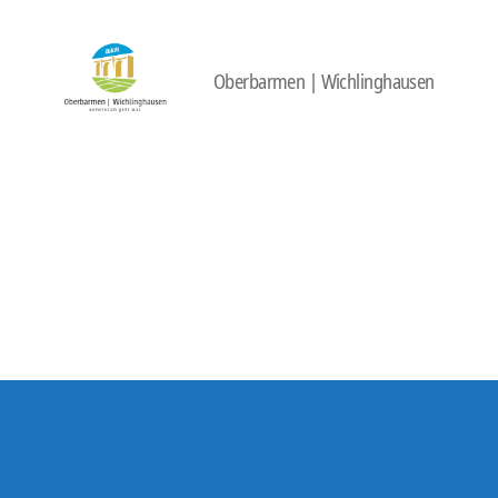
Oberbarmen | Wichlinghausen
422
Quartierbüro
Soziale
Stadt