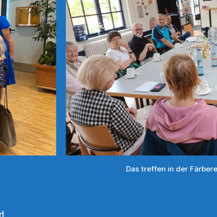
Das treffen in der Färberei
d