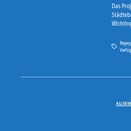
Das Pro
Städteb
Wichlin
Begeg
Schlagwört
Verfü
ALLGEM