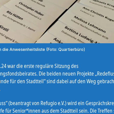
in die Anwesenheitsliste (Foto: Quartierbüro)
.24 war die erste reguläre Sitzung des
ngsfondsbeirates. Die beiden neuen Projekte „Redeflu
unde für den Stadtteil“ sind dabei auf den Weg gebrach
.
uss“ (beantragt von Refugio e.V.) wird ein Gesprächskr
fe für Senior*innen aus dem Stadtteil sein. Die Treffen