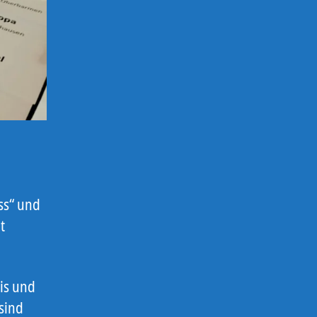
ss“ und
t
eis und
 sind