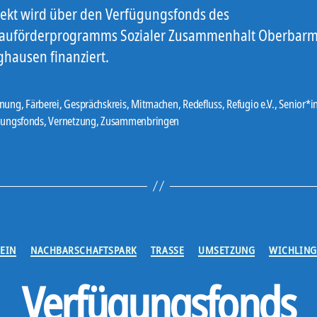
jekt wird über den Verfügungsfonds des
auförderprogramms Sozialer Zusammenhalt Oberbarm
ghausen finanziert.
nung
,
Färberei
,
Gesprächskreis
,
Mitmachen
,
Redefluss
,
Refugio e.V.
,
Senior*i
er
gungsfonds
,
Vernetzung
,
Zusammenbringen
Kategorien
EIN
NACHBARSCHAFTSPARK
TRASSE
UMSETZUNG
WICHLIN
Verfügungsfonds