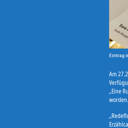
Eintrag 
Am 27.2
Verfügu
„Eine R
worden
„Redefl
Erzählca