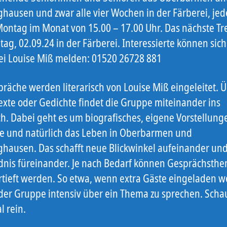
ghausen und zwar alle vier Wochen in der Färberei, je
Montag im Monat von 15.00 – 17.00 Uhr. Das nächste Tre
ag, 02.09.24 in der Färberei. Interessierte können sic
bei Louise Miß melden: 01520 26728 881
präche werden literarisch von Louise Miß eingeleitet. 
Texte oder Gedichte findet die Gruppe miteinander ins
h. Dabei geht es um biografisches, eigene Vorstellun
 und natürlich das Leben in Oberbarmen und
ghausen. Das schafft neue Blickwinkel aufeinander un
dnis füreinander. Je nach Bedarf können Gesprächsth
rtieft werden. So etwa, wenn extra Gäste eingeladen w
der Gruppe intensiv über ein Thema zu sprechen. Scha
l rein.