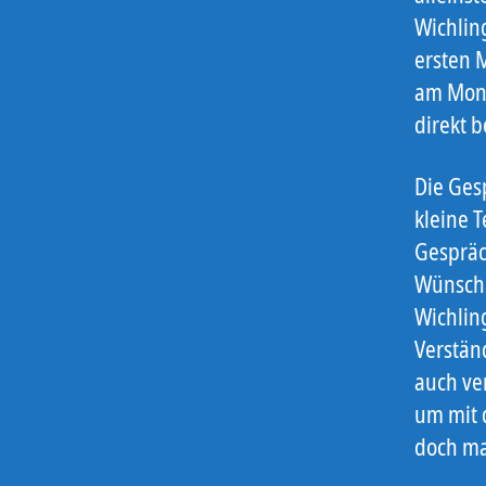
Wichlin
ersten 
am Mont
direkt 
Die Ges
kleine 
Gespräc
Wünsche
Wichlin
Verstän
auch ve
um mit 
doch ma