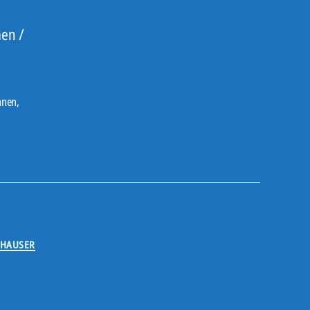
en /
nnen
,
GHAUSER