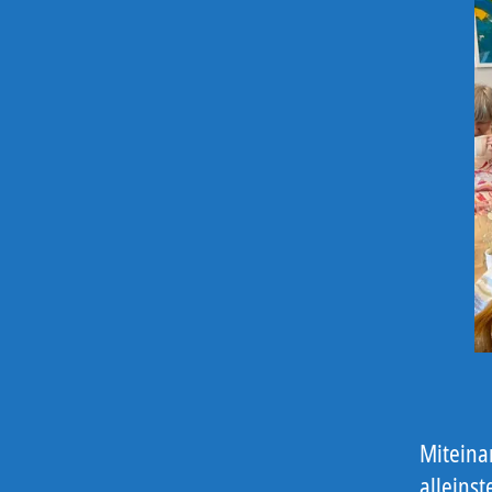
Miteinan
alleins