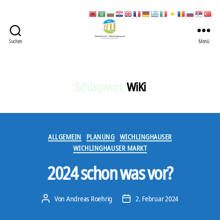
Suchen
Menü
422
Quartierbüro
Soziale
Stadt
Schlagwort:
WiKi
Kategorien
ALLGEMEIN
PLANUNG
WICHLINGHAUSER
WICHLINGHAUSER MARKT
2024 schon was vor?
Von
Andreas Roehrig
2. Februar 2024
Beitragsautor
Veröffentlichungsdatum