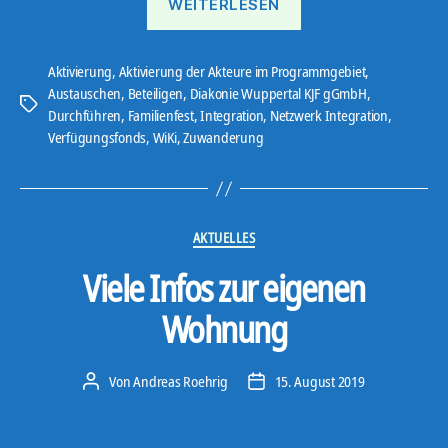
WEITERLESEN
Familienfest
im
WiKi“
Aktivierung
,
Aktivierung der Akteure im Programmgebiet
,
Austauschen
,
Beteiligen
,
Diakonie Wuppertal KJF gGmbH
,
Schlagwörter
Durchführen
,
Familienfest
,
Integration
,
Netzwerk Integration
,
Verfügungsfonds
,
WiKi
,
Zuwanderung
Kategorien
AKTUELLES
Viele Infos zur eigenen
Wohnung
Von
Andreas Roehrig
15. August 2019
Beitragsautor
Veröffentlichungsdatum