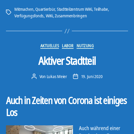
Mitmachen
,
Quartierbür
,
Stadtteilzentrum WiKi
,
Teilhabe
,
Schlagwörter
Verfügungsfonds
,
WiKi
,
Zusammenbringen
Kategorien
AKTUELLES
LABOR
NUTZUNG
Aktiver Stadtteil
Von
Lukas Meier
19. Juni 2020
Beitragsautor
Veröffentlichungsdatum
Auch in Zeiten von Corona ist einiges
Los
Auch während einer