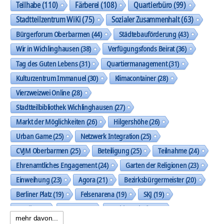
Teilhabe
(110)
Färberei
(108)
Quartierbüro
(99)
Stadtteilzentrum WiKi
(75)
Sozialer Zusammenhalt
(63)
Bürgerforum Oberbarmen
(44)
Städtebauförderung
(43)
Wir in Wichlinghausen
(38)
Verfügungsfonds Beirat
(36)
Tag des Guten Lebens
(31)
Quartiermanagement
(31)
Kulturzentrum Immanuel
(30)
Klimacontainer
(28)
Vierzweizwei Online
(28)
Stadtteilbibliothek Wichlinghausen
(27)
Markt der Möglichkeiten
(26)
Hilgershöhe
(26)
Urban Game
(25)
Netzwerk Integration
(25)
CVJM Oberbarmen
(25)
Beteiligung
(25)
Teilnahme
(24)
Ehrenamtliches Engagement
(24)
Garten der Religionen
(23)
Einweihung
(23)
Agora
(21)
Bezirksbürgermeister
(20)
Berliner Platz
(19)
Felsenarena
(19)
SKJ
(19)
Musik
(19)
Trasse
(19)
Nachbarschaft
(19)
mehr davon...
Spielplatz Allensteiner Straße
(18)