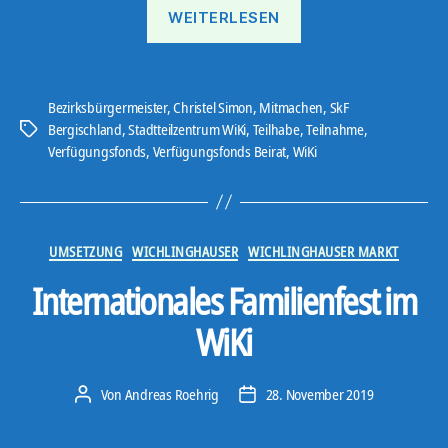
„Aktiver
WEITERLESEN
Stadtteil“
Bezirksbürgermeister
,
Christel Simon
,
Mitmachen
,
SkF
Bergischland
,
Stadtteilzentrum WiKi
,
Teilhabe
,
Teilnahme
,
Schlagwörter
Verfügungsfonds
,
Verfügungsfonds Beirat
,
WiKi
Kategorien
UMSETZUNG
WICHLINGHAUSER
WICHLINGHAUSER MARKT
Internationales Familienfest im
WiKi
Von
Andreas Roehrig
28. November 2019
Beitragsautor
Veröffentlichungsdatum