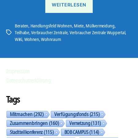
„Viele
WEITERLESEN
Infos
zur
eigenen
Beraten
,
Handlungsfeld Wohnen
,
Miete
,
Müllvermeidung
,
Teilhabe
,
Verbraucher Zentrale
,
Verbraucher Zentrale Wuppertal
,
Schlagwörter
Wohnung“
WiKi
,
Wohnen
,
Wohnraum
Impressum
Datenschutzerklärung
Tags
Mitmachen
(292)
Verfügungsfonds
(215)
Zusammenbringen
(160)
Vernetzung
(131)
Stadtteilkonferenz
(115)
BOB CAMPUS
(114)