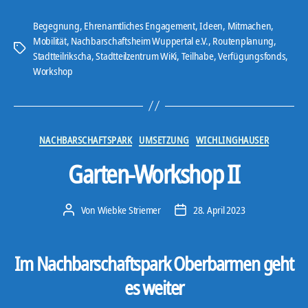
Begegnung
,
Ehrenamtliches Engagement
,
Ideen
,
Mitmachen
,
Mobilität
,
Nachbarschaftsheim Wuppertal e.V.
,
Routenplanung
,
Schlagwörter
Stadtteilrikscha
,
Stadtteilzentrum WiKi
,
Teilhabe
,
Verfügungsfonds
,
Workshop
Kategorien
NACHBARSCHAFTSPARK
UMSETZUNG
WICHLINGHAUSER
Garten-Workshop II
Von
Wiebke Striemer
28. April 2023
Beitragsautor
Veröffentlichungsdatum
Im Nachbarschaftspark Oberbarmen geht
es weiter