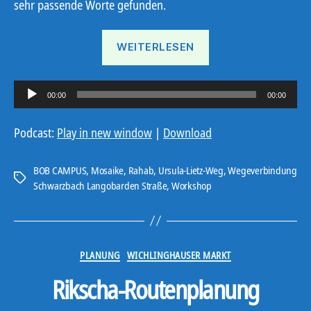
sehr passende Worte gefunden.
„Mosaik-
WEITERLESEN
Workshop“
A
00:00
00:00
u
d
Podcast:
Play in new window
|
Download
i
o
BOB CAMPUS
,
Mosaike
,
Rahab
,
Ursula-Lietz-Weg
,
Wegeverbindung
Schlagwörter
-
Schwarzbach Langobarden Straße
,
Workshop
P
l
a
Kategorien
PLANUNG
WICHLINGHAUSER MARKT
y
e
Rikscha-Routenplanung
r