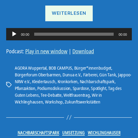
„Ostbote
WEITERLESEN
KW
11“
A
00:00
00:00
u
d
Podcast:
Play in new window
|
Download
i
o
AGORA Wuppertal
,
BOB CAMPUS
,
Bürger*innenbudget
,
-
Bürgerforum Oberbarmen
,
Dunua e.V.
,
Färberei
,
Gün Tank
,
Jappoo-
NRW e.V.
,
Kleidertausch
,
Kronkorken
,
Nachbarschaftspark
,
P
Schlagwörter
Pflanzaktion
,
Podiumsdiskussion
,
Spardose
,
Spotlight
,
Tag des
l
Guten Lebens
,
Tee-Debatte
,
Weltfrauentrag
,
Wir in
a
Wichlinghausen
,
Workshop
,
Zukunftswerkstätten
y
e
r
Kategorien
NACHBARSCHAFTSPARK
UMSETZUNG
WICHLINGHAUSER