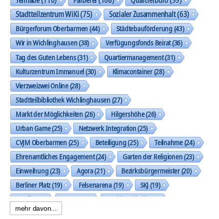
Stadtteilzentrum WiKi
(75)
Sozialer Zusammenhalt
(63)
Bürgerforum Oberbarmen
(44)
Städtebauförderung
(43)
Wir in Wichlinghausen
(38)
Verfügungsfonds Beirat
(36)
Tag des Guten Lebens
(31)
Quartiermanagement
(31)
Kulturzentrum Immanuel
(30)
Klimacontainer
(28)
Vierzweizwei Online
(28)
Stadtteilbibliothek Wichlinghausen
(27)
Markt der Möglichkeiten
(26)
Hilgershöhe
(26)
Urban Game
(25)
Netzwerk Integration
(25)
CVJM Oberbarmen
(25)
Beteiligung
(25)
Teilnahme
(24)
Ehrenamtliches Engagement
(24)
Garten der Religionen
(23)
Einweihung
(23)
Agora
(21)
Bezirksbürgermeister
(20)
Berliner Platz
(19)
Felsenarena
(19)
SKJ
(19)
Musik
(19)
Trasse
(19)
Nachbarschaft
(19)
mehr davon...
Spielplatz Allensteiner Straße
(18)