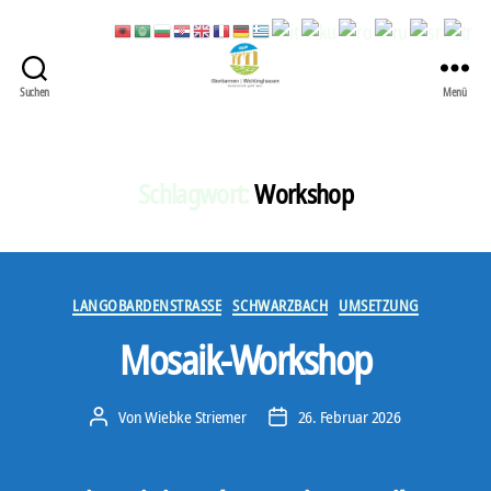
Suchen
Menü
422
Quartierbüro
Soziale
Stadt
Schlagwort:
Workshop
Kategorien
LANGOBARDENSTRASSE
SCHWARZBACH
UMSETZUNG
Mosaik-Workshop
Von
Wiebke Striemer
26. Februar 2026
Beitragsautor
Veröffentlichungsdatum