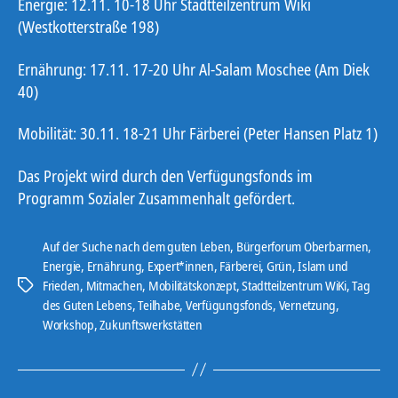
Energie: 12.11. 10-18 Uhr Stadtteilzentrum Wiki
(Westkotterstraße 198)
Ernährung: 17.11. 17-20 Uhr Al-Salam Moschee (Am Diek
40)
Mobilität: 30.11. 18-21 Uhr Färberei (Peter Hansen Platz 1)
Das Projekt wird durch den Verfügungsfonds im
Programm Sozialer Zusammenhalt gefördert.
Auf der Suche nach dem guten Leben
,
Bürgerforum Oberbarmen
,
Energie
,
Ernährung
,
Expert*innen
,
Färberei
,
Grün
,
Islam und
Frieden
,
Mitmachen
,
Mobilitätskonzept
,
Stadtteilzentrum WiKi
,
Tag
Schlagwörter
des Guten Lebens
,
Teilhabe
,
Verfügungsfonds
,
Vernetzung
,
Workshop
,
Zukunftswerkstätten