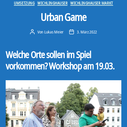
Kategorien
UMSETZUNG
WICHLINGHAUSER
WICHLINGHAUSER MARKT
Urban Game
Von
Lukas Meier
3. März 2022
Beitragsautor
Veröffentlichungsdatum
Welche Orte sollen im Spiel
vorkommen? Workshop am 19.03.