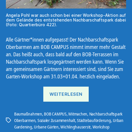
Angela Pohl war auch schon bei einer Workshop-Aktion auf
dem Gelände des entstehenden Nachbarschaftspark dabei
(Foto: Quartierbüro 422).
Alle Gärtner*innen aufgepasst! Der Nachbarschaftspark
Oberbarmen am BOB CAMPUS nimmt immer mehr Gestalt
an. Das heißt auch, dass bald auf den BOB-Terrassen im
Nachbarschaftspark losgegärtnert werden kann. Wenn Sie
am gemeinsamen Gärtnern interessiert sind, sind Sie zum
Garten-Workshop am 31.03+01.04. herzlich eingeladen.
„Garten-
WEITERLESEN
Workshop“
Baumaßnahmen
,
BOB CAMPUS
,
Mitmachen
,
Nachbarschaftspark
Oberbarmen
,
Sozialer Zusammenhalt
,
Städtebauförderung
,
Urban
Schlagwörter
Gardening
,
Urbane Gärten
,
Wichlinghauserstr
,
Workshop