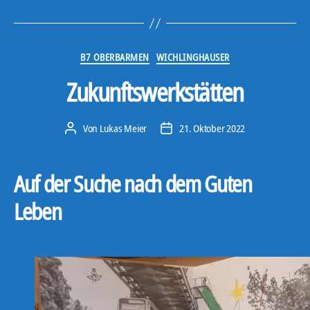
Kategorien
B7 OBERBARMEN
WICHLINGHAUSER
Zukunftswerkstätten
Von
Lukas Meier
21. Oktober 2022
Beitragsautor
Veröffentlichungsdatum
Auf der Suche nach dem Guten
Leben