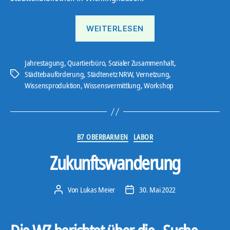
„422
WEITERLESEN
für
NRW“
Jahrestagung
,
Quartierbüro
,
Sozialer Zusammenhalt
,
Städtebauförderung
,
Städtenetz NRW
,
Vernetzung
,
Schlagwörter
Wissensproduktion
,
Wissensvermittlung
,
Workshop
Kategorien
B7 OBERBARMEN
LABOR
Zukunftswanderung
Von
Lukas Meier
30. Mai 2022
Beitragsautor
Veröffentlichungsdatum