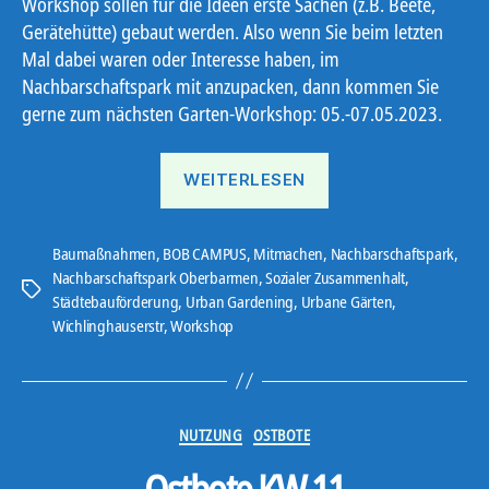
Workshop sollen für die Ideen erste Sachen (z.B. Beete,
Gerätehütte) gebaut werden. Also wenn Sie beim letzten
Mal dabei waren oder Interesse haben, im
Nachbarschaftspark mit anzupacken, dann kommen Sie
gerne zum nächsten Garten-Workshop: 05.-07.05.2023.
„Garten-
WEITERLESEN
Workshop
II“
Baumaßnahmen
,
BOB CAMPUS
,
Mitmachen
,
Nachbarschaftspark
,
Nachbarschaftspark Oberbarmen
,
Sozialer Zusammenhalt
,
Schlagwörter
Städtebauförderung
,
Urban Gardening
,
Urbane Gärten
,
Wichlinghauserstr
,
Workshop
Kategorien
NUTZUNG
OSTBOTE