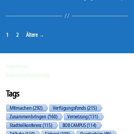
Seitennummerierung
1
2
Ältere
→
der
Beiträge
Impressum
Datenschutzerklärung
Tags
Mitmachen
(292)
Verfügungsfonds
(215)
Zusammenbringen
(160)
Vernetzung
(131)
Stadtteilkonferenz
(115)
BOB CAMPUS
(114)
Teilhabe
(110)
Färberei
(108)
Quartierbüro
(99)