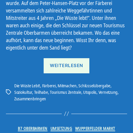
wurde. Auf dem Peter-Hansen-Platz vor der Färberei
versammelten sich zahlreiche Weggefährtinnen und
Mitstreiter aus 4 Jahren „Die Wüste lebt!“. Unter ihnen
waren auch einige, die den Schlüssel zur neuen Tourismus
Zentrale Oberbarmen überreicht bekamen. Wo das eine
aufhört, kann das neue beginnen. Wisst Ihr denn, was
eigentlich unter dem Sand liegt?
„Tourismus
WEITERLESEN
Zentrale
Oberbarmen“
Die Wüste Lebt!
,
Färberei
,
Mitmachen
,
Schlüsselübergabe
,
Soziokultur
,
Teilhabe
,
Tourismus Zentrale
,
Utopolis
,
Vernetzung
,
Schlagwörter
Zusammenbringen
Kategorien
B7 OBERBARMEN
UMSETZUNG
WUPPERFELDER MARKT