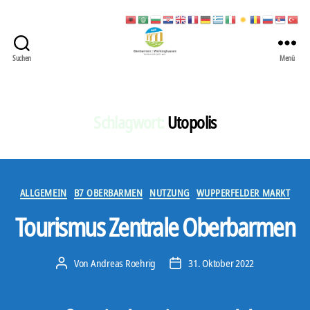
Suchen
Menü
422
Quartierbüro
Soziale
Stadt
Schlagwort:
Utopolis
Kategorien
ALLGEMEIN
B7 OBERBARMEN
NUTZUNG
WUPPERFELDER MARKT
Tourismus Zentrale Oberbarmen
Von
Andreas Roehrig
31. Oktober 2022
Beitragsautor
Veröffentlichungsdatum