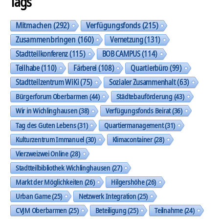
Tags
Mitmachen
(292)
Verfügungsfonds
(215)
Zusammenbringen
(160)
Vernetzung
(131)
Stadtteilkonferenz
(115)
BOB CAMPUS
(114)
Teilhabe
(110)
Färberei
(108)
Quartierbüro
(99)
Stadtteilzentrum WiKi
(75)
Sozialer Zusammenhalt
(63)
Bürgerforum Oberbarmen
(44)
Städtebauförderung
(43)
Wir in Wichlinghausen
(38)
Verfügungsfonds Beirat
(36)
Tag des Guten Lebens
(31)
Quartiermanagement
(31)
Kulturzentrum Immanuel
(30)
Klimacontainer
(28)
Vierzweizwei Online
(28)
Stadtteilbibliothek Wichlinghausen
(27)
Markt der Möglichkeiten
(26)
Hilgershöhe
(26)
Urban Game
(25)
Netzwerk Integration
(25)
CVJM Oberbarmen
(25)
Beteiligung
(25)
Teilnahme
(24)