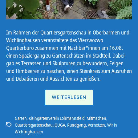
Im Rahmen der Quartiersgartenschau in Oberbarmen und
Wichlinghausen veranstaltete das Vierzwozwo
Quartierbüro zusammen mit Nachbar*innen am 16.08.
einen Spaziergang zu Gartenschätzen im Stadtteil. Dabei
gab es Terrassen und Skulpturen zu bewundern, Feigen
und Himbeeren zu naschen, einen Steinkreis zum Ausruhen
und Debatieren und Aussichten zu genießen.
„Gartenschätze
WEITERLESEN
in
Ob
&
Garten
,
Kleingartenverein Lohmannsfeld
,
Mitmachen
,
Quartiersgartenschau
,
QUGA
,
Rundgang
,
Vernetzen
,
Wir in
Schlagwörter
Wi“
Wichlinghausen