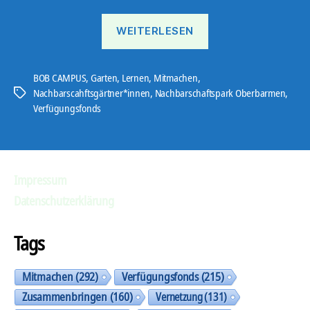
„Programm
WEITERLESEN
zur
Gartenausstellung“
BOB CAMPUS
,
Garten
,
Lernen
,
Mitmachen
,
Nachbarscahftsgärtner*innen
,
Nachbarschaftspark Oberbarmen
,
Schlagwörter
Verfügungsfonds
Impressum
Datenschutzerklärung
Tags
Mitmachen
(292)
Verfügungsfonds
(215)
Zusammenbringen
(160)
Vernetzung
(131)