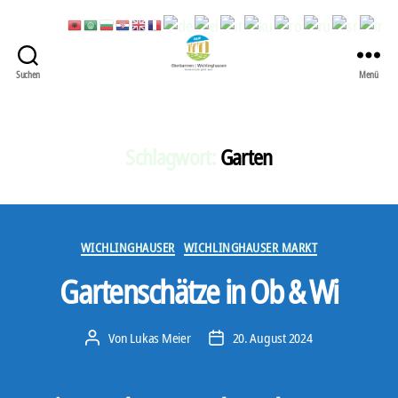
Suchen
Menü
422
Quartierbüro
Soziale
Stadt
Schlagwort:
Garten
Kategorien
WICHLINGHAUSER
WICHLINGHAUSER MARKT
Gartenschätze in Ob & Wi
Von
Lukas Meier
20. August 2024
Beitragsautor
Veröffentlichungsdatum