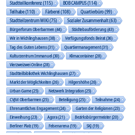
Stadtteilkonferenz
(115)
BOB CAMPUS
(114)
Teilhabe
(110)
Färberei
(108)
Quartierbüro
(99)
Stadtteilzentrum WiKi
(75)
Sozialer Zusammenhalt
(63)
Bürgerforum Oberbarmen
(44)
Städtebauförderung
(43)
Wir in Wichlinghausen
(38)
Verfügungsfonds Beirat
(36)
Tag des Guten Lebens
(31)
Quartiermanagement
(31)
Kulturzentrum Immanuel
(30)
Klimacontainer
(28)
Vierzweizwei Online
(28)
Stadtteilbibliothek Wichlinghausen
(27)
Markt der Möglichkeiten
(26)
Hilgershöhe
(26)
Urban Game
(25)
Netzwerk Integration
(25)
CVJM Oberbarmen
(25)
Beteiligung
(25)
Teilnahme
(24)
Ehrenamtliches Engagement
(24)
Garten der Religionen
(23)
Einweihung
(23)
Agora
(21)
Bezirksbürgermeister
(20)
Berliner Platz
(19)
Felsenarena
(19)
SKJ
(19)
Musik
(19)
Trasse
(19)
Nachbarschaft
(19)