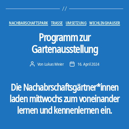
Kategorien
NACHBARSCHAFTSPARK
TRASSE
UMSETZUNG
WICHLINGHAUSER
Programm zur
Gartenausstellung
Von
Lukas Meier
16. April 2024
Beitragsautor
Veröffentlichungsdatum
Die Nachabrschaftsgärtner*innen
laden mittwochs zum voneinander
lernen und kennenlernen ein.