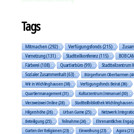
Tags
Mitmachen
(292)
Verfügungsfonds
(215)
Zusa
Vernetzung
(131)
Stadtteilkonferenz
(115)
BOB CA
Färberei
(108)
Quartierbüro
(99)
Stadtteilzentrum 
Sozialer Zusammenhalt
(63)
Bürgerforum Oberbarmen
(44
Wir in Wichlinghausen
(38)
Verfügungsfonds Beirat
(36)
Quartiermanagement
(31)
Kulturzentrum Immanuel
(30)
Vierzweizwei Online
(28)
Stadtteilbibliothek Wichlinghausen
Hilgershöhe
(26)
Urban Game
(25)
Netzwerk Integrati
Beteiligung
(25)
Teilnahme
(24)
Ehrenamtliches Enga
Garten der Religionen
(23)
Einweihung
(23)
Agora
(21)