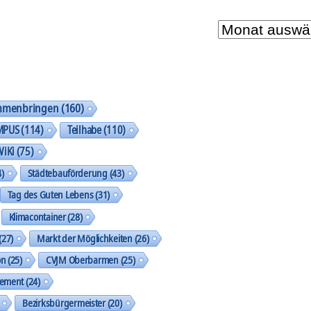
Unser
Archiv
mmenbringen
(160)
MPUS
(114)
Teilhabe
(110)
WiKi
(75)
)
Städtebauförderung
(43)
Tag des Guten Lebens
(31)
Klimacontainer
(28)
(27)
Markt der Möglichkeiten
(26)
on
(25)
CVJM Oberbarmen
(25)
gement
(24)
Bezirksbürgermeister
(20)