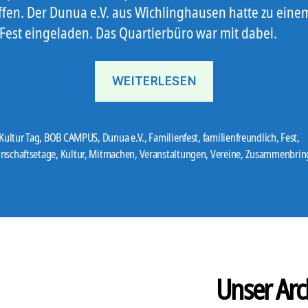
ffen. Der Dunua e.V. aus Wichlinghausen hatte zu eine
 Fest eingeladen. Das Quartierbüro war mit dabei.
„Afrika
WEITERLESEN
ist
nicht
weit“
 Kultur Tag
,
BOB CAMPUS
,
Dunua e.V.
,
Familienfest
,
familienfreundlich
,
Fest
,
er
nschaftsetage
,
Kultur
,
Mitmachen
,
Veranstaltungen
,
Vereine
,
Zusammenbrin
Unser Arc