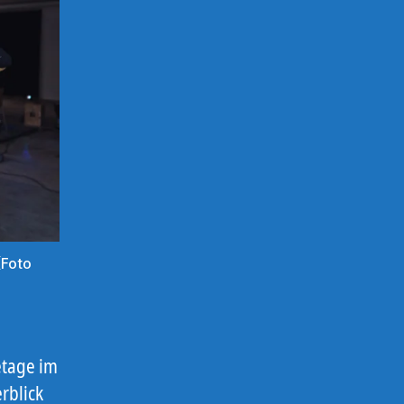
(Foto
etage im
rblick