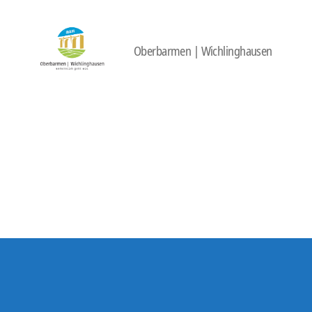
Oberbarmen | Wichlinghausen
422
Quartierbüro
Soziale
Stadt