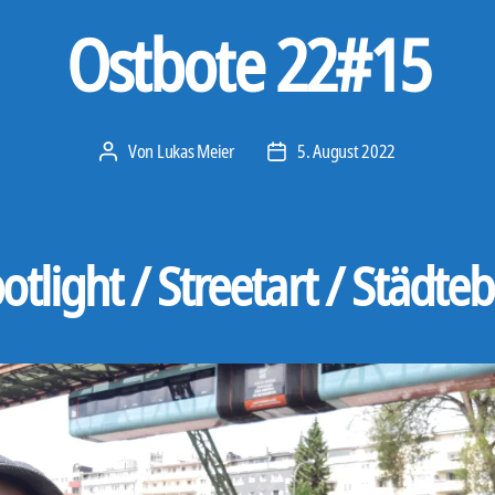
Ostbote 22#15
Von
Lukas Meier
5. August 2022
Beitragsautor
Veröffentlichungsdatum
otlight / Streetart / Städte