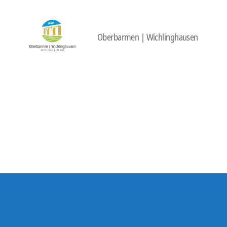
Oberbarmen | Wichlinghausen
422
Quartierbüro
Soziale
Stadt