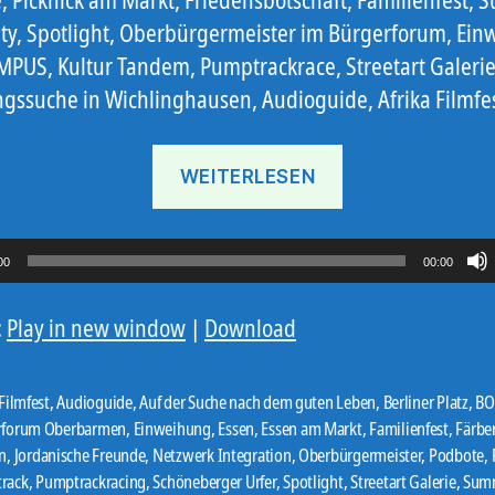
City, Spotlight, Oberbürgermeister im Bürgerforum, Ei
PUS, Kultur Tandem, Pumptrackrace, Streetart Galerie
ssuche in Wichlinghausen, Audioguide, Afrika Filmfes
„Ostbote
WEITERLESEN
22#15“
00
00:00
:
Play in new window
|
Download
 Filmfest
,
Audioguide
,
Auf der Suche nach dem guten Leben
,
Berliner Platz
,
BO
rforum Oberbarmen
,
Einweihung
,
Essen
,
Essen am Markt
,
Familienfest
,
Färbe
n
,
Jordanische Freunde
,
Netzwerk Integration
,
Oberbürgermeister
,
Podbote
,
er
rack
,
Pumptrackracing
,
Schöneberger Urfer
,
Spotlight
,
Streetart Galerie
,
Summ