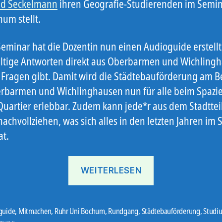
id Seckelmann
ihren Geografie-Studierenden im Semin
um stellt.
 Seminar hat die Dozentin nun einen Audioguide erstellt
fältige Antworten direkt aus Oberbarmen und Wichling
e Fragen gibt. Damit wird die Städtebauförderung am Be
rbarmen und Wichlinghausen nun für alle beim Spazi
Quartier erlebbar. Zudem kann jede*r aus dem Stadttei
achvollziehen, was sich alles in den letzten Jahren im S
at.
„Uni
WEITERLESEN
entdeckt
Ob
&
guide
,
Mitmachen
,
Ruhr Uni Bochum
,
Rundgang
,
Städtebauförderung
,
Studi
er