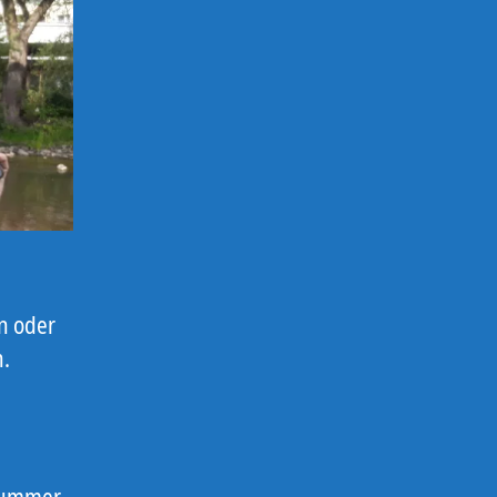
n oder
h.
 Summer