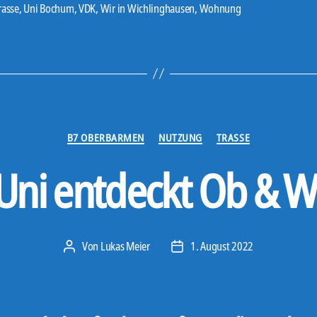
rasse
,
Uni Bochum
,
VDK
,
Wir in Wichlinghausen
,
Wohnung
Kategorien
B7 OBERBARMEN
NUTZUNG
TRASSE
Uni entdeckt Ob & W
Von
Lukas Meier
1. August 2022
Beitragsautor
Veröffentlichungsdatum