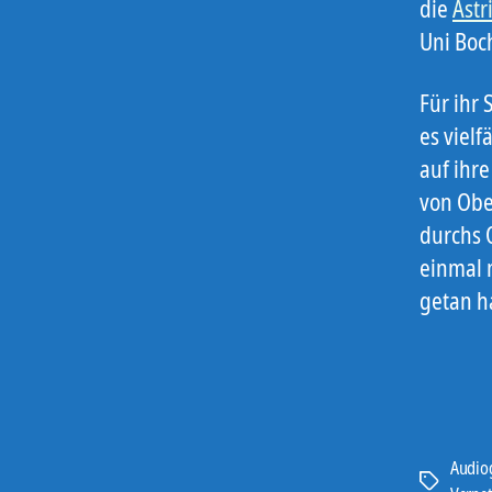
die
Astr
Uni Boch
Für ihr
es viel
auf ihr
von Obe
durchs 
einmal n
getan h
Audio
Schlagwört