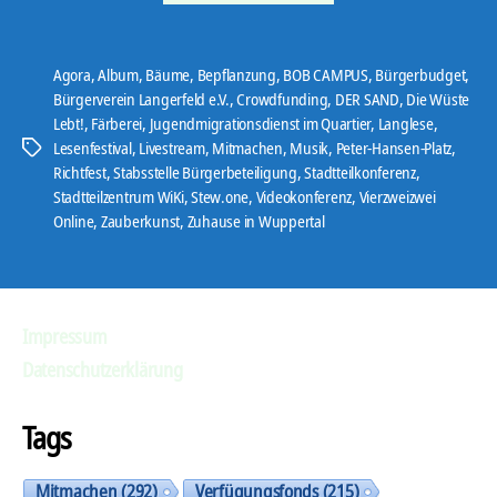
Agora
,
Album
,
Bäume
,
Bepflanzung
,
BOB CAMPUS
,
Bürgerbudget
,
Bürgerverein Langerfeld e.V.
,
Crowdfunding
,
DER SAND
,
Die Wüste
Lebt!
,
Färberei
,
Jugendmigrationsdienst im Quartier
,
Langlese
,
Lesenfestival
,
Livestream
,
Mitmachen
,
Musik
,
Peter-Hansen-Platz
,
Schlagwörter
Richtfest
,
Stabsstelle Bürgerbeteiligung
,
Stadtteilkonferenz
,
Stadtteilzentrum WiKi
,
Stew.one
,
Videokonferenz
,
Vierzweizwei
Online
,
Zauberkunst
,
Zuhause in Wuppertal
Impressum
Datenschutzerklärung
Tags
Mitmachen
(292)
Verfügungsfonds
(215)