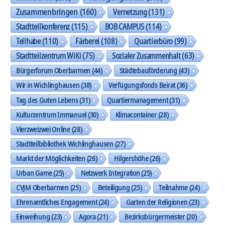
Zusammenbringen
(160)
Vernetzung
(131)
Stadtteilkonferenz
(115)
BOB CAMPUS
(114)
Teilhabe
(110)
Färberei
(108)
Quartierbüro
(99)
Stadtteilzentrum WiKi
(75)
Sozialer Zusammenhalt
(63)
Bürgerforum Oberbarmen
(44)
Städtebauförderung
(43)
Wir in Wichlinghausen
(38)
Verfügungsfonds Beirat
(36)
Tag des Guten Lebens
(31)
Quartiermanagement
(31)
Kulturzentrum Immanuel
(30)
Klimacontainer
(28)
Vierzweizwei Online
(28)
Stadtteilbibliothek Wichlinghausen
(27)
Markt der Möglichkeiten
(26)
Hilgershöhe
(26)
Urban Game
(25)
Netzwerk Integration
(25)
CVJM Oberbarmen
(25)
Beteiligung
(25)
Teilnahme
(24)
Ehrenamtliches Engagement
(24)
Garten der Religionen
(23)
Einweihung
(23)
Agora
(21)
Bezirksbürgermeister
(20)