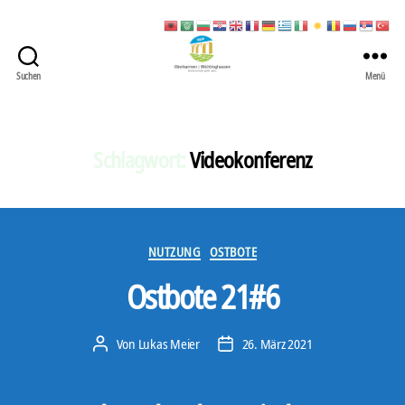
Suchen
Menü
422
Quartierbüro
Soziale
Stadt
Schlagwort:
Videokonferenz
Kategorien
NUTZUNG
OSTBOTE
Ostbote 21#6
Von
Lukas Meier
26. März 2021
Beitragsautor
Veröffentlichungsdatum