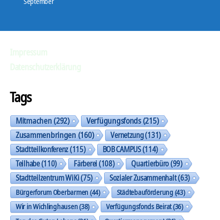
September
P
l
a
Impressum
y
e
Datenschutzerklärung
r
Tags
Mitmachen
(292)
Verfügungsfonds
(215)
Zusammenbringen
(160)
Vernetzung
(131)
Stadtteilkonferenz
(115)
BOB CAMPUS
(114)
Teilhabe
(110)
Färberei
(108)
Quartierbüro
(99)
Stadtteilzentrum WiKi
(75)
Sozialer Zusammenhalt
(63)
Bürgerforum Oberbarmen
(44)
Städtebauförderung
(43)
Wir in Wichlinghausen
(38)
Verfügungsfonds Beirat
(36)