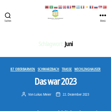
Suchen
Menü
422
Quartierbüro
Soziale
Stadt
Schlagwort:
Juni
Kategorien
B7 OBERBARMEN
SCHWARZBACH
TRASSE
WICHLINGHAUSER
Das war 2023
Von
Lukas Meier
22. Dezember 2023
Beitragsautor
Veröffentlichungsdatum