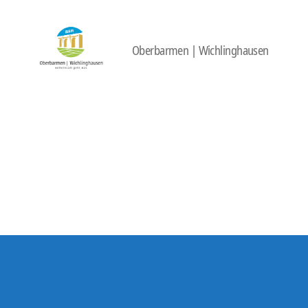
Oberbarmen | Wichlinghausen
422
Quartierbüro
Soziale
Stadt