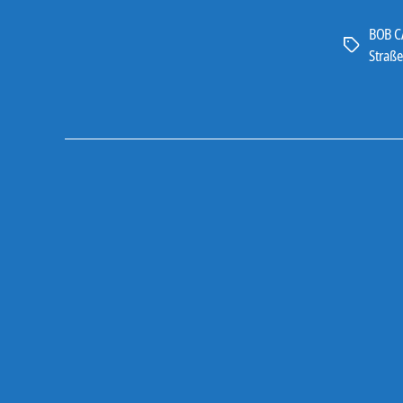
BOB 
Schlagwört
Straße