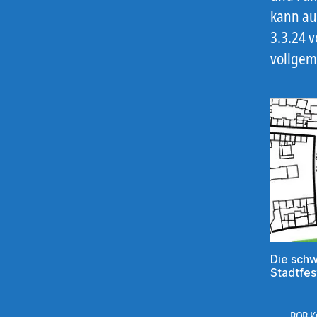
kann au
3.3.24 
vollgem
Die schw
Stadtfes
BOB K