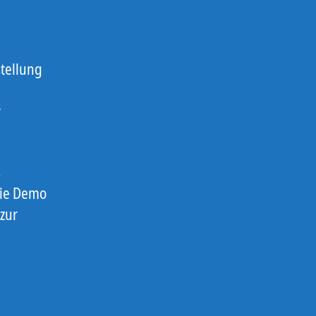
tellung
r
s
die Demo
zur