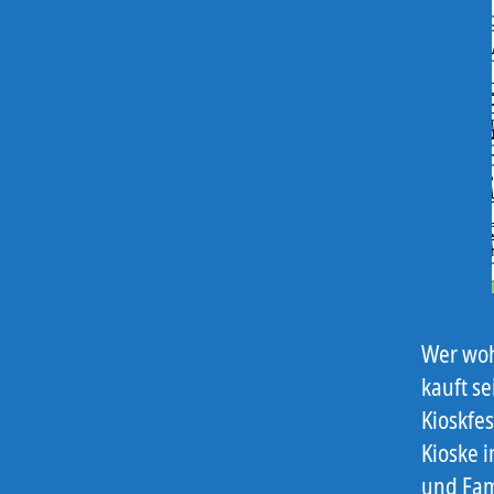
Wer woh
kauft s
Kioskfe
Kioske 
und Faml