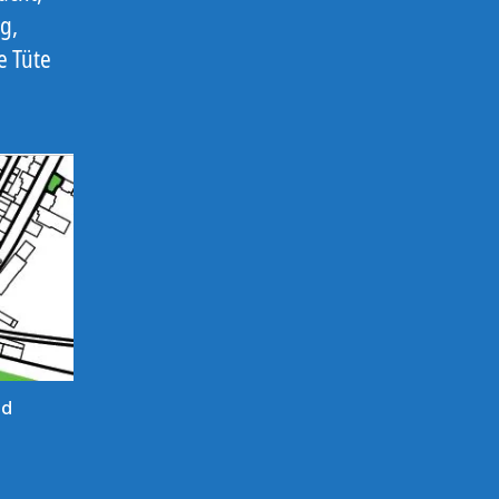
g,
e Tüte
nd
,