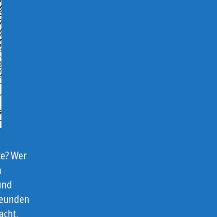
te? Wer
m
und
Freunden
acht,