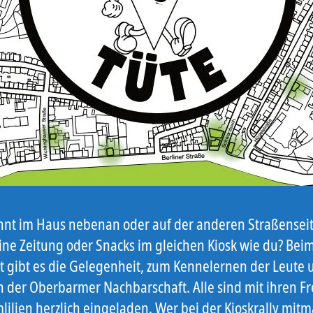
nt im Haus nebenan oder auf der anderen Straßensei
eine Zeitung oder Snacks im gleichen Kiosk wie du? Bei
st gibt es die Gelegenheit, zum Kennelernen der Leute 
in der Oberbarmer Nachbarschaft. Alle sind mit ihren 
ilien herzlich eingeladen. Wer bei der Kioskrally mitm