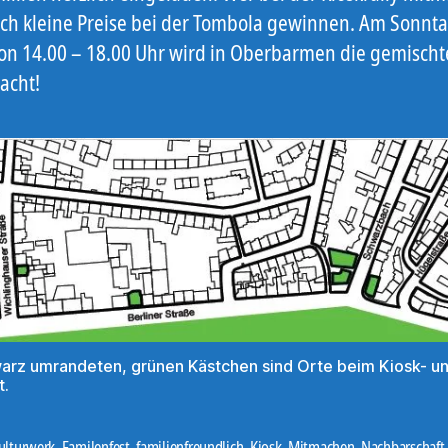
ch kleine Preise bei der Tombola gewinnen. Am Sonnta
von 14.00 – 18.00 Uhr wird in Oberbarmen die gemischt
acht!
arz umrandeten, grünen Kästchen sind Orte beim Kiosk- u
t.
ulturwerk
,
Familenfest
,
familienfreundlich
,
Kiosk
,
Mitmachen
,
Nachbarschaft