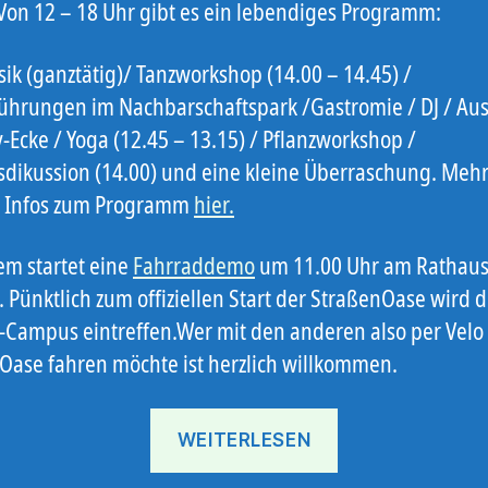
 Von 12 – 18 Uhr gibt es ein lebendiges Programm:
ik (ganztätig)/ Tanzworkshop (14.00 – 14.45) /
ührungen im Nachbarschaftspark /Gastromie / DJ / Aus
v-Ecke / Yoga (12.45 – 13.15) / Pflanzworkshop /
dikussion (14.00) und eine kleine Überraschung. Meh
e Infos zum Programm
hier.
m startet eine
Fahrraddemo
um 11.00 Uhr am Rathau
 Pünktlich zum offiziellen Start der StraßenOase wird 
Campus eintreffen.Wer mit den anderen also per Velo 
Oase fahren möchte ist herzlich willkommen.
„StraßenOase!“
WEITERLESEN