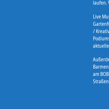
laufen.
Live Mus
Gartenf
/ Kreati
Podiums
aktuell
Außerde
Barmen.
am BOB-
Straßen