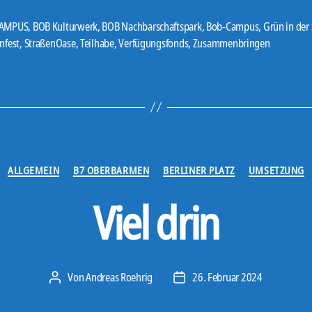
CAMPUS
,
BOB Kulturwerk
,
BOB Nachbarschaftspark
,
Bob-Campus
,
Grün in der 
er
nfest
,
StraßenOase
,
Teilhabe
,
Verfügungsfonds
,
Zusammenbringen
Kategorien
ALLGEMEIN
B7 OBERBARMEN
BERLINER PLATZ
UMSETZUNG
Viel drin
Von
Andreas Roehrig
26. Februar 2024
Beitragsautor
Veröffentlichungsdatum