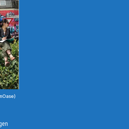
enOase)
ngen