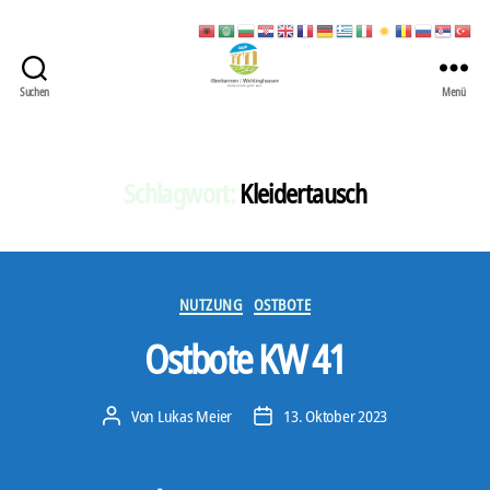
Suchen
Menü
422
Quartierbüro
Soziale
Stadt
Schlagwort:
Kleidertausch
Kategorien
NUTZUNG
OSTBOTE
Ostbote KW 41
Von
Lukas Meier
13. Oktober 2023
Beitragsautor
Veröffentlichungsdatum