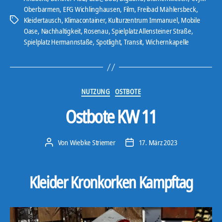
-
Oberbarmen
,
EFG Wichlinghausen
,
Film
,
Freibad Mählersbeck
,
Kleidertausch
,
Klimacontainer
,
Kulturzentrum Immanuel
,
Mobile
P
Schlagwörter
Oase
,
Nachhaltigkeit
,
Rosenau
,
Spielplatz Allensteiner Straße
,
l
Spielplatz Hermannstaße
,
Spotlight
,
Transit
,
Wichernkapelle
a
y
e
r
Kategorien
NUTZUNG
OSTBOTE
Ostbote KW 11
Von
Wiebke Striemer
17. März 2023
Beitragsautor
Veröffentlichungsdatum
Kleider Kronkorken Kampftag