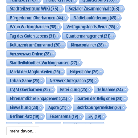
Stadtteilzentrum WiKi
(75)
Sozialer Zusammenhalt
(63)
Bürgerforum Oberbarmen
(44)
Städtebauförderung
(43)
Wir in Wichlinghausen
(38)
Verfügungsfonds Beirat
(36)
Tag des Guten Lebens
(31)
Quartiermanagement
(31)
Kulturzentrum Immanuel
(30)
Klimacontainer
(28)
Vierzweizwei Online
(28)
Stadtteilbibliothek Wichlinghausen
(27)
Markt der Möglichkeiten
(26)
Hilgershöhe
(26)
Urban Game
(25)
Netzwerk Integration
(25)
CVJM Oberbarmen
(25)
Beteiligung
(25)
Teilnahme
(24)
Ehrenamtliches Engagement
(24)
Garten der Religionen
(23)
Einweihung
(23)
Agora
(21)
Bezirksbürgermeister
(20)
Berliner Platz
(19)
Felsenarena
(19)
SKJ
(19)
Musik
(19)
Trasse
(19)
Nachbarschaft
(19)
mehr davon...
Spielplatz Allensteiner Straße
(18)