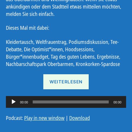
ankündigen oder dem Stadtteil etwas mitteilen möchten,
melden Sie sich einfach.
Dieses Mal mit dabei:
Kleidertausch, Weltfrauentrag, Podiumsdiskussion, Tee-
Debatte, Die Optimist*innen, Hoodsessions,
Bürger*innenbudget, Tag des guten Lebens, Ergebnisse,
Nachbarschaftspark Oberbarmen, Kronkorken-Spardose
„Ostbote
WEITERLESEN
KW
11“
A
00:00
00:00
u
d
Podcast:
Play in new window
|
Download
i
o