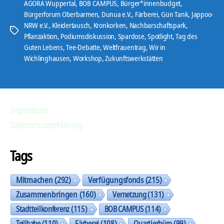
AGORA Wuppertal
,
BOB CAMPUS
,
Bürger*innenbudget
,
-
Bürgerforum Oberbarmen
,
Dunua e.V.
,
Färberei
,
Gün Tank
,
Jappoo-
NRW e.V.
,
Kleidertausch
,
Kronkorken
,
Nachbarschaftspark
,
P
Schlagwörter
Pflanzaktion
,
Podiumsdiskussion
,
Spardose
,
Spotlight
,
Tag des
l
Guten Lebens
,
Tee-Debatte
,
Weltfrauentrag
,
Wir in
a
Wichlinghausen
,
Workshop
,
Zukunftswerkstätten
y
e
r
Impressum
Datenschutzerklärung
Tags
Mitmachen
(292)
Verfügungsfonds
(215)
Zusammenbringen
(160)
Vernetzung
(131)
Stadtteilkonferenz
(115)
BOB CAMPUS
(114)
Teilhabe
(110)
Färberei
(108)
Quartierbüro
(99)