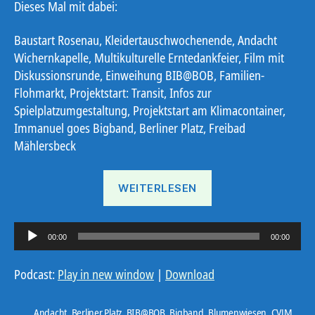
Dieses Mal mit dabei:
Baustart Rosenau, Kleidertauschwochenende, Andacht
Wichernkapelle, Multikulturelle Erntedankfeier, Film mit
Diskussionsrunde, Einweihung BIB@BOB, Familien-
Flohmarkt, Projektstart: Transit, Infos zur
Spielplatzumgestaltung, Projektstart am Klimacontainer,
Immanuel goes Bigband, Berliner Platz, Freibad
Mählersbeck
„Ostbote
WEITERLESEN
KW
41“
A
00:00
00:00
u
d
Podcast:
Play in new window
|
Download
i
o
Andacht
,
Berliner Platz
,
BIB@BOB
,
Bigband
,
Blumenwiesen
,
CVJM