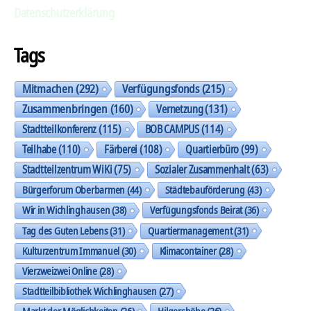
Datenschutzerklärung
Tags
Mitmachen
(292)
Verfügungsfonds
(215)
Zusammenbringen
(160)
Vernetzung
(131)
Stadtteilkonferenz
(115)
BOB CAMPUS
(114)
Teilhabe
(110)
Färberei
(108)
Quartierbüro
(99)
Stadtteilzentrum WiKi
(75)
Sozialer Zusammenhalt
(63)
Bürgerforum Oberbarmen
(44)
Städtebauförderung
(43)
Wir in Wichlinghausen
(38)
Verfügungsfonds Beirat
(36)
Tag des Guten Lebens
(31)
Quartiermanagement
(31)
Kulturzentrum Immanuel
(30)
Klimacontainer
(28)
Vierzweizwei Online
(28)
Stadtteilbibliothek Wichlinghausen
(27)
Markt der Möglichkeiten
(26)
Hilgershöhe
(26)