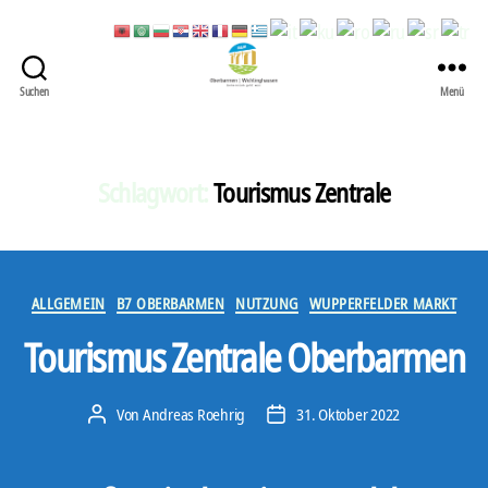
Suchen
Menü
422
Quartierbüro
Soziale
Stadt
Schlagwort:
Tourismus Zentrale
Kategorien
ALLGEMEIN
B7 OBERBARMEN
NUTZUNG
WUPPERFELDER MARKT
Tourismus Zentrale Oberbarmen
Von
Andreas Roehrig
31. Oktober 2022
Beitragsautor
Veröffentlichungsdatum