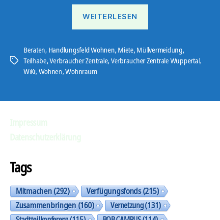
„Viele
WEITERLESEN
Infos
zur
eigenen
Beraten
,
Handlungsfeld Wohnen
,
Miete
,
Müllvermeidung
,
Teilhabe
,
Verbraucher Zentrale
,
Verbraucher Zentrale Wuppertal
,
Schlagwörter
Wohnung“
WiKi
,
Wohnen
,
Wohnraum
Impressum
Datenschutzerklärung
Tags
Mitmachen
(292)
Verfügungsfonds
(215)
Zusammenbringen
(160)
Vernetzung
(131)
Stadtteilkonferenz
(115)
BOB CAMPUS
(114)