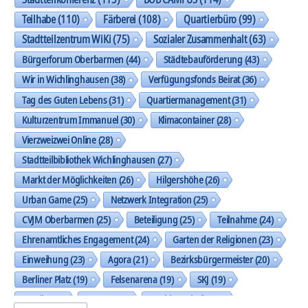
Teilhabe
(110)
Färberei
(108)
Quartierbüro
(99)
Stadtteilzentrum WiKi
(75)
Sozialer Zusammenhalt
(63)
Bürgerforum Oberbarmen
(44)
Städtebauförderung
(43)
Wir in Wichlinghausen
(38)
Verfügungsfonds Beirat
(36)
Tag des Guten Lebens
(31)
Quartiermanagement
(31)
Kulturzentrum Immanuel
(30)
Klimacontainer
(28)
Vierzweizwei Online
(28)
Stadtteilbibliothek Wichlinghausen
(27)
Markt der Möglichkeiten
(26)
Hilgershöhe
(26)
Urban Game
(25)
Netzwerk Integration
(25)
CVJM Oberbarmen
(25)
Beteiligung
(25)
Teilnahme
(24)
Ehrenamtliches Engagement
(24)
Garten der Religionen
(23)
Einweihung
(23)
Agora
(21)
Bezirksbürgermeister
(20)
Berliner Platz
(19)
Felsenarena
(19)
SKJ
(19)
Musik
(19)
Trasse
(19)
Nachbarschaft
(19)