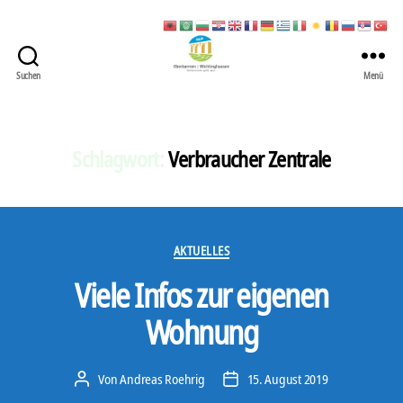
Suchen
Menü
422
Quartierbüro
Soziale
Stadt
Schlagwort:
Verbraucher Zentrale
Kategorien
AKTUELLES
Viele Infos zur eigenen
Wohnung
Von
Andreas Roehrig
15. August 2019
Beitragsautor
Veröffentlichungsdatum