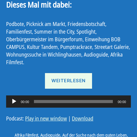
Dieses Mal mit dabei:
Podbote, Picknick am Markt, Friedensbotschaft,
Familienfest, Summer in the City, Spotlight,
Oberbürgermeister im Bürgerforum, Einweihung BOB
CAMPUS, Kultur Tandem, Pumptrackrace, Streetart Galerie,
Wohnungssuche in Wichlinghausen, Audioguide, Afrika
Filmfest.
„Ostbote
WEITERLESEN
22#15“
A
00:00
00:00
u
d
Podcast:
Play in new window
|
Download
i
o
Afrika Filmfest
,
Audioguide
,
Auf der Suche nach dem guten Leben
,