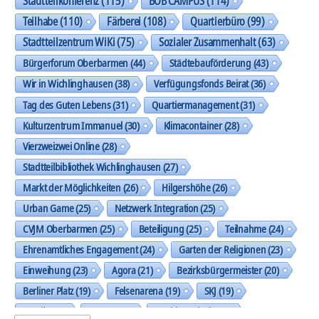
Stadtteilkonferenz
(115)
BOB CAMPUS
(114)
Teilhabe
(110)
Färberei
(108)
Quartierbüro
(99)
Stadtteilzentrum WiKi
(75)
Sozialer Zusammenhalt
(63)
Bürgerforum Oberbarmen
(44)
Städtebauförderung
(43)
Wir in Wichlinghausen
(38)
Verfügungsfonds Beirat
(36)
Tag des Guten Lebens
(31)
Quartiermanagement
(31)
Kulturzentrum Immanuel
(30)
Klimacontainer
(28)
Vierzweizwei Online
(28)
Stadtteilbibliothek Wichlinghausen
(27)
Markt der Möglichkeiten
(26)
Hilgershöhe
(26)
Urban Game
(25)
Netzwerk Integration
(25)
CVJM Oberbarmen
(25)
Beteiligung
(25)
Teilnahme
(24)
Ehrenamtliches Engagement
(24)
Garten der Religionen
(23)
Einweihung
(23)
Agora
(21)
Bezirksbürgermeister
(20)
Berliner Platz
(19)
Felsenarena
(19)
SKJ
(19)
Musik
(19)
Trasse
(19)
Nachbarschaft
(19)