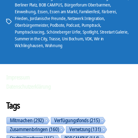
-
Berliner Platz
,
BOB CAMPUS
,
Bürgerforum Oberbarmen
,
Einweihung
,
Essen
,
Essen am Markt
,
Familienfest
,
Färberei
,
P
Frieden
,
Jordanische Freunde
,
Netzwerk Integration
,
l
Schlagwörter
Oberbürgermeister
,
Podbote
,
Podcast
,
Pumptrack
,
a
Pumptrackracing
,
Schöneberger Urfer
,
Spotlight
,
Streetart Galerie
,
y
Summer in the City
,
Trasse
,
Uni Bochum
,
VDK
,
Wir in
e
Wichlinghausen
,
Wohnung
r
Impressum
Datenschutzerklärung
Tags
Mitmachen
(292)
Verfügungsfonds
(215)
Zusammenbringen
(160)
Vernetzung
(131)