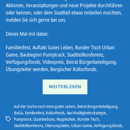
Aktionen, Veranstaltungen und neue Projekte durchführen
oder kennen, oder dem Stadtteil etwas mitteilen möchten,
melden Sie sich gerne bei uns.
Dieses Mal mit dabei:
Familienfest, Auftakt Gutes Leben, Runder Tisch Urban
Game, Baubeginn Pumptrack, Stadtteilkonferenz,
Verfügungsfonds, Videopreis, Beirat Bürgerbeteiligung,
Übungsleiter werden, Bergischer Kulturfonds.
„Ostbote
WEITERLESEN
22#4“
Auf der Suche nach dem guten Leben
,
Beirat Bürgerbeteiligung
,
BuGa
,
Familienfest
,
Kulturfonds
,
Nachhaltigkeitsstrategie
,
Pumptrack
,
Quartierbüro
,
Reppkotten
,
Runder Tisch
,
Schlagwörter
Stadtteilkonferenz
,
Überungsleiter
,
Urban Game
,
Verfügungsfonds
,