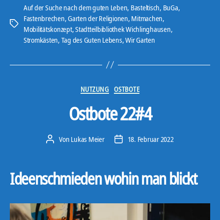
Auf der Suche nach dem guten Leben
,
Basteltisch
,
BuGa
,
Fastenbrechen
,
Garten der Religionen
,
Mitmachen
,
Schlagwörter
Mobilitätskonzept
,
Stadtteilbibliothek Wichlinghausen
,
Stromkästen
,
Tag des Guten Lebens
,
Wir Garten
Kategorien
NUTZUNG
OSTBOTE
Ostbote 22#4
Von
Lukas Meier
18. Februar 2022
Beitragsautor
Veröffentlichungsdatum
Ideenschmieden wohin man blickt