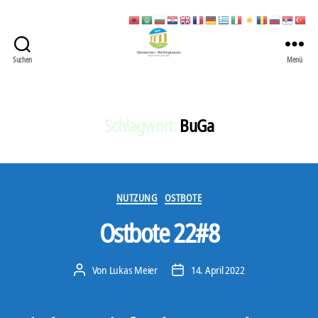
Suchen
Menü
422
Quartierbüro
Soziale
Stadt
Schlagwort:
BuGa
Kategorien
NUTZUNG
OSTBOTE
Ostbote 22#8
Von
Lukas Meier
14. April 2022
Beitragsautor
Veröffentlichungsdatum