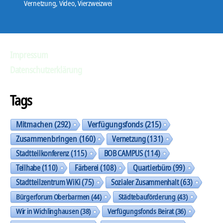
Vernetzung
,
Video
,
Vierzweizwei
Impressum
Datenschutzerklärung
Tags
Mitmachen
(292)
Verfügungsfonds
(215)
Zusammenbringen
(160)
Vernetzung
(131)
Stadtteilkonferenz
(115)
BOB CAMPUS
(114)
Teilhabe
(110)
Färberei
(108)
Quartierbüro
(99)
Stadtteilzentrum WiKi
(75)
Sozialer Zusammenhalt
(63)
Bürgerforum Oberbarmen
(44)
Städtebauförderung
(43)
Wir in Wichlinghausen
(38)
Verfügungsfonds Beirat
(36)