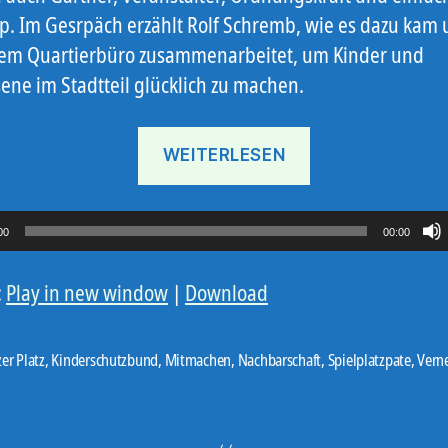
Typ. Im Gesrpäch erzählt Rolf Schremb, wie es dazu kam
dem Quartierbüro zusammenarbeitet, um Kinder und
ene im Stadtteil glücklich zu machen.
„Görlitzer
WEITERLESEN
Platz“
00
00:00
:
Play in new window
|
Download
zer Platz
,
Kinderschutzbund
,
Mitmachen
,
Nachbarschaft
,
Spielplatzpate
,
Vern
er