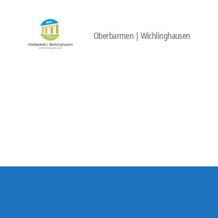
Oberbarmen | Wichlinghausen
422
Quartierbüro
Soziale
Stadt