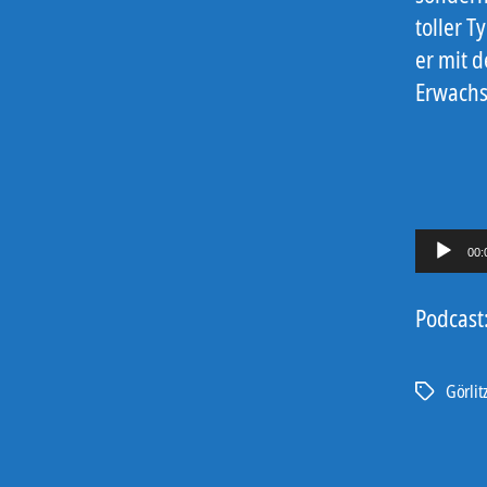
toller 
er mit 
Erwachs
A
00:
u
d
Podcast
i
o
Görlit
Schlagwört
-
P
l