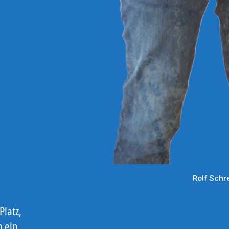
Rolf Sch
Platz,
h ein