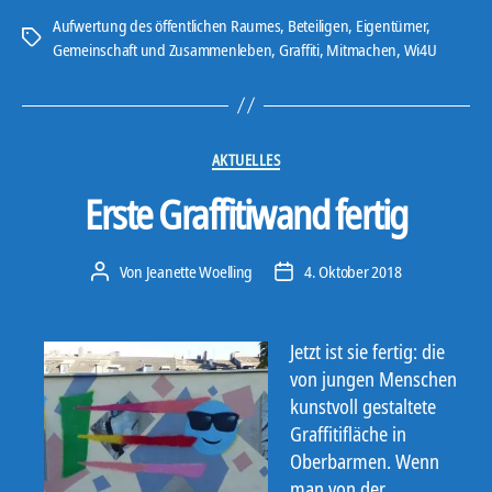
gut
Aufwertung des öffentlichen Raumes
,
Beteiligen
,
Eigentümer
,
Schlagwörter
Gemeinschaft und Zusammenleben
,
Graffiti
,
Mitmachen
,
Wi4U
fürs
Image“
Kategorien
AKTUELLES
Erste Graffitiwand fertig
Von
Jeanette Woelling
4. Oktober 2018
Beitragsautor
Veröffentlichungsdatum
Jetzt ist sie fertig: die
von jungen Menschen
kunstvoll gestaltete
Graffitifläche in
Oberbarmen. Wenn
man von der