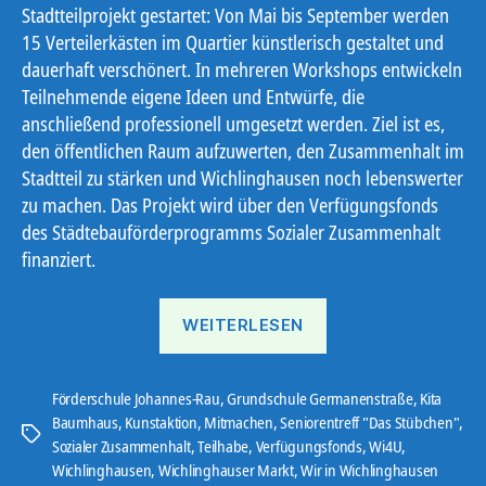
Stadtteilprojekt gestartet: Von Mai bis September werden
15 Verteilerkästen im Quartier künstlerisch gestaltet und
dauerhaft verschönert. In mehreren Workshops entwickeln
Teilnehmende eigene Ideen und Entwürfe, die
anschließend professionell umgesetzt werden. Ziel ist es,
den öffentlichen Raum aufzuwerten, den Zusammenhalt im
Stadtteil zu stärken und Wichlinghausen noch lebenswerter
zu machen. Das Projekt wird über den Verfügungsfonds
des Städtebauförderprogramms Sozialer Zusammenhalt
finanziert.
„Ein
WEITERLESEN
farbenfrohes
Viertel“
Förderschule Johannes-Rau
,
Grundschule Germanenstraße
,
Kita
Baumhaus
,
Kunstaktion
,
Mitmachen
,
Seniorentreff "Das Stübchen"
,
Schlagwörter
Sozialer Zusammenhalt
,
Teilhabe
,
Verfügungsfonds
,
Wi4U
,
Wichlinghausen
,
Wichlinghauser Markt
,
Wir in Wichlinghausen