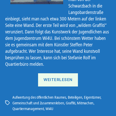
Schwarzbach in die
Langobardenstraße
einbiegt, sieht man nach etwa 300 Metern auf der linken
Seite eine Wand. Der erste Teil wird von „wildem Graffiti“
verunziert. Dann folgt das Kunstwerk der Jugendlichen aus
dem Jugendzentrum Wi4U. Bei schönstem Wetter haben
sie es gemeinsam mit dem Künstler Steffen Peter
aufgebracht. Wer Interesse hat, seine Wand kunstvoll
besprühen zu lassen, kann sich bei Stefanie Rolf im
Quartierbüro melden.
„Erste
WEITERLESEN
Graffitiwand
fertig“
Aufwertung des öffentlichen Raumes
,
Beteiligen
,
Eigentümer
,
Gemeinschaft und Zusammenleben
,
Graffiti
,
Mitmachen
,
Schlagwörter
Quartiermanagement
,
Wi4U