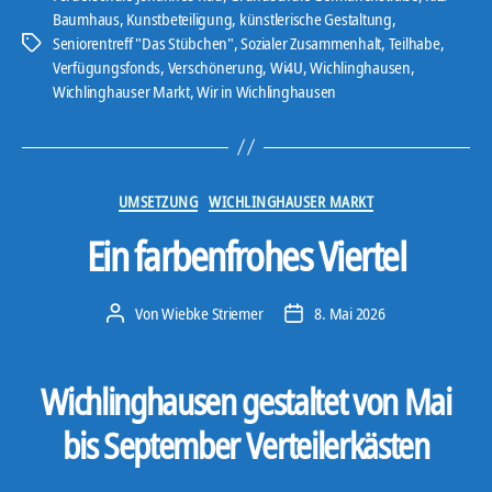
Baumhaus
,
Kunstbeteiligung
,
künstlerische Gestaltung
,
Seniorentreff "Das Stübchen"
,
Sozialer Zusammenhalt
,
Teilhabe
,
Schlagwörter
Verfügungsfonds
,
Verschönerung
,
Wi4U
,
Wichlinghausen
,
Wichlinghauser Markt
,
Wir in Wichlinghausen
Kategorien
UMSETZUNG
WICHLINGHAUSER MARKT
Ein farbenfrohes Viertel
Von
Wiebke Striemer
8. Mai 2026
Beitragsautor
Veröffentlichungsdatum
Wichlinghausen gestaltet von Mai
bis September Verteilerkästen