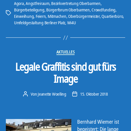
Agora
,
Angstfreiraum
,
Bezirkvertretung Oberbarmen
,
Bürgerbeteiligung
,
Bürgerforum Oberbarmen
,
Crowdfunding
,
Schlagwörter
Einweihung
,
Feiern
,
Mitmachen
,
Oberbürgermeister
,
Quartierbüro
,
Umfeldgestaltung Berliner Platz
,
Wi4U
Kategorien
AKTUELLES
Legale Graffitis sind gut fürs
Image
Von
Jeanette Woelling
15. Oktober 2018
Beitragsautor
Veröffentlichungsdatum
Bernhard Wiemer ist
begeistert: Die lange