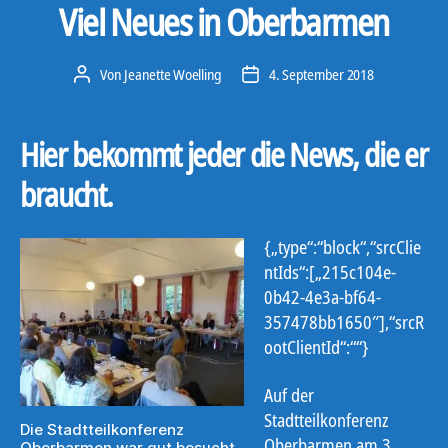
Viel Neues in Oberbarmen
Von
Jeanette Woelling
4. September 2018
Beitragsautor
Veröffentlichungsdatum
Hier bekommt jeder die News, die er
braucht.
{„type“:“block“,“srcClie
ntIds“:[„215c104e-
0b42-4e3a-bf64-
357478bb1650″],“srcR
ootClientId“:““}
Auf der
Stadtteilkonferenz
Die Stadtteilkonferenz
Oberbarmen am 3.
Oberbarmen war gut besucht.