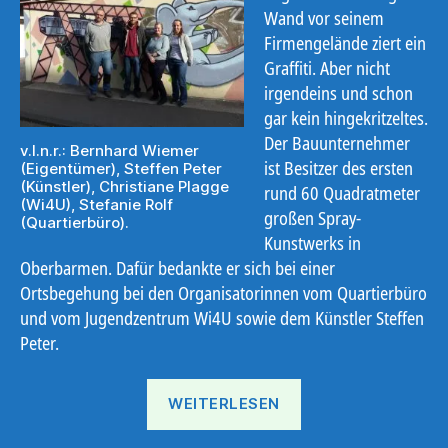
Wand vor seinem
Firmengelände ziert ein
Graffiti. Aber nicht
irgendeins und schon
gar kein hingekritzeltes.
Der Bauunternehmer
v.l.n.r.: Bernhard Wiemer
ist Besitzer des ersten
(Eigentümer), Steffen Peter
(Künstler), Christiane Plagge
rund 60 Quadratmeter
(Wi4U), Stefanie Rolf
großen Spray-
(Quartierbüro).
Kunstwerks in
Oberbarmen. Dafür bedankte er sich bei einer
Ortsbegehung bei den Organisatorinnen vom Quartierbüro
und vom Jugendzentrum Wi4U sowie dem Künstler Steffen
Peter.
„Legale
WEITERLESEN
Graffitis
sind