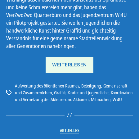
und keine Schmierereien mehr gibt, haben das
VierZwoZwo Quartierbüro und das Jugendzentrum Wi4U
ein Pilotprojekt gestartet. Sie wollen Jugendlichen die
handwerkliche Kunst hinter Graffiti und gleichzeitig
Verständnis für eine gemeinsame Stadtteilentwicklung
aller Generationen nahebringen.
„Graffiti
WEITERLESEN
ist
auch
Kunst“
Aufwertung des öffentlichen Raumes
,
Beteiligung
,
Gemeinschaft
und Zusammenleben
,
Graffiti
,
Kinder und Jugendliche
,
Koordination
Schlagwörter
und Vernetzung der Akteure und Aktionen
,
Mitmachen
,
Wi4U
Kategorien
AKTUELLES