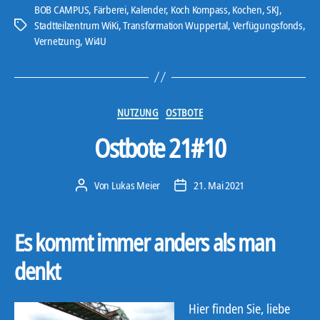
o
BOB CAMPUS
,
Färberei
,
Kalender
,
Koch Kompass
,
Kochen
,
SKJ
,
-
Stadtteilzentrum WiKi
,
Transformation Wuppertal
,
Verfügungsfonds
,
Schlagwörter
Vernetzung
,
Wi4U
P
l
a
y
Kategorien
NUTZUNG
OSTBOTE
e
r
Ostbote 21#10
Von
Lukas Meier
21. Mai 2021
Beitragsautor
Veröffentlichungsdatum
Es kommt immer anders als man
denkt
Hier finden Sie, liebe