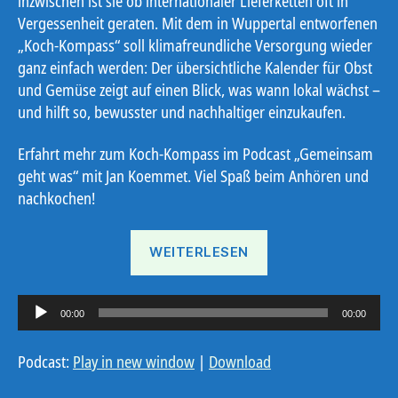
inzwischen ist sie ob internationaler Lieferketten oft in
Vergessenheit geraten. Mit dem in Wuppertal entworfenen
„Koch-Kompass“ soll klimafreundliche Versorgung wieder
ganz einfach werden: Der übersichtliche Kalender für Obst
und Gemüse zeigt auf einen Blick, was wann lokal wächst –
und hilft so, bewusster und nachhaltiger einzukaufen.
Erfahrt mehr zum Koch-Kompass im Podcast „Gemeinsam
geht was“ mit Jan Koemmet. Viel Spaß beim Anhören und
nachkochen!
„Koch-
WEITERLESEN
Kompass“
A
00:00
00:00
u
d
Podcast:
Play in new window
|
Download
i