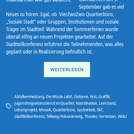
September gab es viel
Neues zu hören. Egal, ob VierZwoZwo Quartierbüro,
„Soziale Stadt“ oder Gruppen, Institutionen und soziale
Träger im Stadtteil: Während der Sommerferien wurde
überall eifrig an neuen Projekten gearbeitet. Auf der
Stadtteilkonferenz erfuhren die Teilnehmenden, was alles
geplant oder in Realisierung befindlich ist.
„Viel
WEITERLESEN
Neues
in
Oberbarmen“
Abfallvermeidung
,
Die Wüste Lebt!
,
Färberei
,
Fest
,
Graffiti
,
Jugendmigrationsdienst im Quartier
,
Koordination
,
Leerstand
,
Schlagwörter
Lotsenprojekt
,
Mosaik
,
Quartierbüro
,
Sauberkeit
,
SkF
,
Stadtteilkonferenz
,
Tellweg/Askanierweg
,
Theater
,
Vernetzen
,
Wi4U