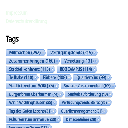
Impressum
Datenschutzerklärung
Tags
Mitmachen
(292)
Verfügungsfonds
(215)
Zusammenbringen
(160)
Vernetzung
(131)
Stadtteilkonferenz
(115)
BOB CAMPUS
(114)
Teilhabe
(110)
Färberei
(108)
Quartierbüro
(99)
Stadtteilzentrum WiKi
(75)
Sozialer Zusammenhalt
(63)
Bürgerforum Oberbarmen
(44)
Städtebauförderung
(43)
Wir in Wichlinghausen
(38)
Verfügungsfonds Beirat
(36)
Tag des Guten Lebens
(31)
Quartiermanagement
(31)
Kulturzentrum Immanuel
(30)
Klimacontainer
(28)
Vierzweizwei Online
(28)