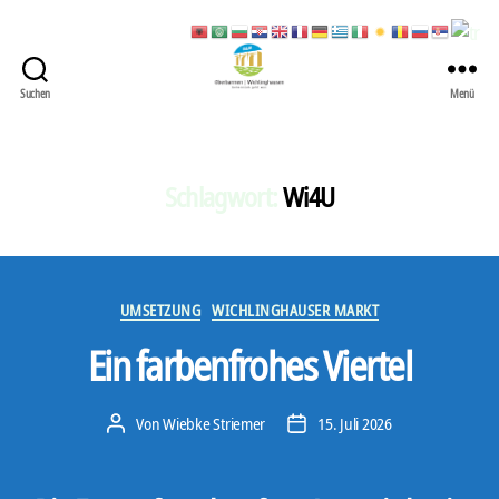
Suchen
Menü
422
Quartierbüro
Soziale
Stadt
Schlagwort:
Wi4U
Kategorien
UMSETZUNG
WICHLINGHAUSER MARKT
Ein farbenfrohes Viertel
Von
Wiebke Striemer
15. Juli 2026
Beitragsautor
Veröffentlichungsdatum