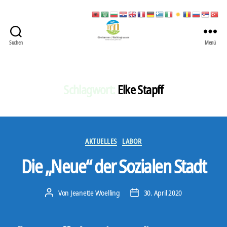
Suchen
Menü
422
Quartierbüro
Soziale
Stadt
Schlagwort:
Elke Stapff
Kategorien
AKTUELLES
LABOR
Die „Neue“ der Sozialen Stadt
Von
Jeanette Woelling
30. April 2020
Beitragsautor
Veröffentlichungsdatum