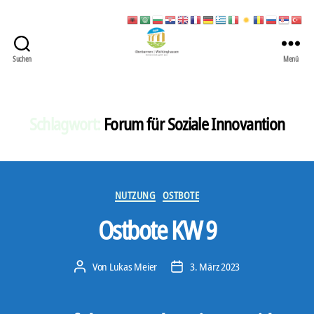
Suchen
Menü
422
Quartierbüro
Soziale
Stadt
Schlagwort:
Forum für Soziale Innovantion
Kategorien
NUTZUNG
OSTBOTE
Ostbote KW 9
Von
Lukas Meier
3. März 2023
Beitragsautor
Veröffentlichungsdatum