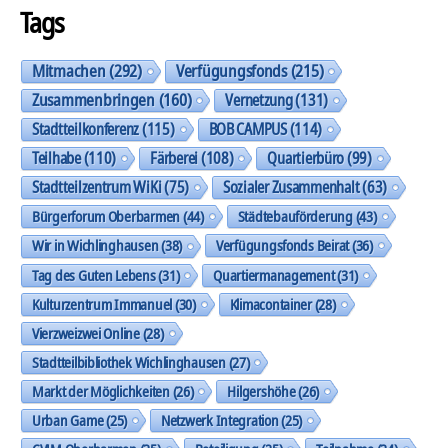
Tags
Mitmachen
(292)
Verfügungsfonds
(215)
Zusammenbringen
(160)
Vernetzung
(131)
Stadtteilkonferenz
(115)
BOB CAMPUS
(114)
Teilhabe
(110)
Färberei
(108)
Quartierbüro
(99)
Stadtteilzentrum WiKi
(75)
Sozialer Zusammenhalt
(63)
Bürgerforum Oberbarmen
(44)
Städtebauförderung
(43)
Wir in Wichlinghausen
(38)
Verfügungsfonds Beirat
(36)
Tag des Guten Lebens
(31)
Quartiermanagement
(31)
Kulturzentrum Immanuel
(30)
Klimacontainer
(28)
Vierzweizwei Online
(28)
Stadtteilbibliothek Wichlinghausen
(27)
Markt der Möglichkeiten
(26)
Hilgershöhe
(26)
Urban Game
(25)
Netzwerk Integration
(25)