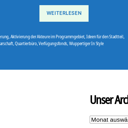
„„Wuppertiger“
WEITERLESEN
wirbt
für
Verfügungsfond
erung
,
Aktivierung der Akteure im Programmgebiet
,
Ideen für den Stadtteil
,
er
arschaft
,
Quartierbüro
,
Verfügungsfonds
,
Wuppertiger In Style
Unser Arc
Unser
Archiv