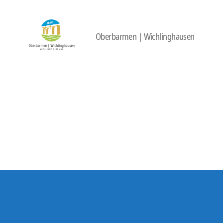
Oberbarmen | Wichlinghausen
422
Quartierbüro
Soziale
Stadt