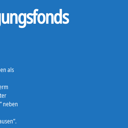
ügungsfonds
en als
term
ter
r“ neben
ausen“.