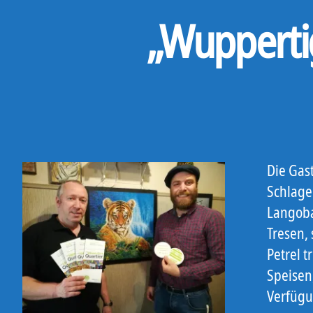
„Wuppertig
Die Gas
Schlage
Langoba
Tresen,
Petrel t
Speisen
Verfügu