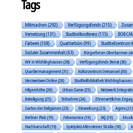
Tags
Mitmachen
(292)
Verfügungsfonds
(215)
Zusa
Vernetzung
(131)
Stadtteilkonferenz
(115)
BOB CA
Färberei
(108)
Quartierbüro
(99)
Stadtteilzentrum 
Sozialer Zusammenhalt
(63)
Bürgerforum Oberbarmen
(44
Wir in Wichlinghausen
(38)
Verfügungsfonds Beirat
(36)
Quartiermanagement
(31)
Kulturzentrum Immanuel
(30)
Vierzweizwei Online
(28)
Stadtteilbibliothek Wichlinghausen
Hilgershöhe
(26)
Urban Game
(25)
Netzwerk Integrati
Beteiligung
(25)
Teilnahme
(24)
Ehrenamtliches Enga
Garten der Religionen
(23)
Einweihung
(23)
Agora
(21)
Berliner Platz
(19)
Felsenarena
(19)
SKJ
(19)
Musi
Nachbarschaft
(19)
Spielplatz Allensteiner Straße
(18)
k