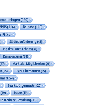
mmenbringen
(160)
MPUS
(114)
Teilhabe
(110)
WiKi
(75)
)
Städtebauförderung
(43)
Tag des Guten Lebens
(31)
Klimacontainer
(28)
(27)
Markt der Möglichkeiten
(26)
on
(25)
CVJM Oberbarmen
(25)
gement
(24)
Bezirksbürgermeister
(20)
k
(19)
Trasse
(19)
ünstlerische Gestaltung
(18)