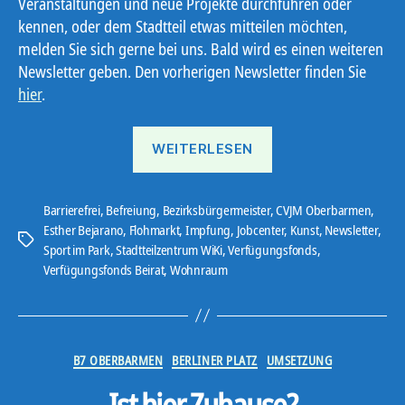
Veranstaltungen und neue Projekte durchführen oder
kennen, oder dem Stadtteil etwas mitteilen möchten,
melden Sie sich gerne bei uns. Bald wird es einen weiteren
Newsletter geben. Den vorherigen Newsletter finden Sie
hier
.
„Ostbote
WEITERLESEN
21#11“
Barrierefrei
,
Befreiung
,
Bezirksbürgermeister
,
CVJM Oberbarmen
,
Esther Bejarano
,
Flohmarkt
,
Impfung
,
Jobcenter
,
Kunst
,
Newsletter
,
Schlagwörter
Sport im Park
,
Stadtteilzentrum WiKi
,
Verfügungsfonds
,
Verfügungsfonds Beirat
,
Wohnraum
Kategorien
B7 OBERBARMEN
BERLINER PLATZ
UMSETZUNG