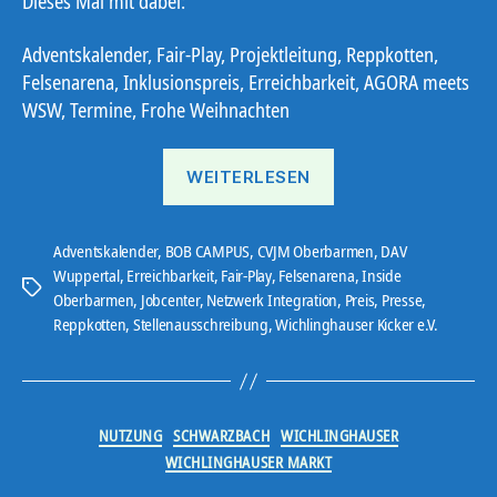
Dieses Mal mit dabei:
Adventskalender, Fair-Play, Projektleitung, Reppkotten,
Felsenarena, Inklusionspreis, Erreichbarkeit, AGORA meets
WSW, Termine, Frohe Weihnachten
„Ostbote
WEITERLESEN
21#22“
Adventskalender
,
BOB CAMPUS
,
CVJM Oberbarmen
,
DAV
Wuppertal
,
Erreichbarkeit
,
Fair-Play
,
Felsenarena
,
Inside
Schlagwörter
Oberbarmen
,
Jobcenter
,
Netzwerk Integration
,
Preis
,
Presse
,
Reppkotten
,
Stellenausschreibung
,
Wichlinghauser Kicker e.V.
Kategorien
NUTZUNG
SCHWARZBACH
WICHLINGHAUSER
WICHLINGHAUSER MARKT