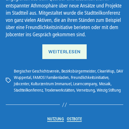
entspannter Athmosphäre über neue Ansätze und Projekte
im Stadtteil aus. Mitgestaltet wurde die Stadtteilkonferenz
von ganz vielen Aktiven, die an ihren Ständen zum Beispiel
über eine Freundlichkeitsinitiative berieten oder mit dem
Jobcenter ins Gespräch gekommen sind.
„Das
WEITERLESEN
war
die
Stadtteilkonferenz“
Bergischer Geschichtsverein
,
Bezirksbürgermeister
,
CleanWup
,
DAV
Wuppertal
,
FAMOS! Familienladen
,
Freundlichkeitsinitiative
,
Schlagwörter
Jobcenter
,
Kulturzentrum Immanuel
,
Learncompany
,
Mosaik
,
Stadtteilkonferenz
,
Troxlerwerkstätten
,
Vernetzung
,
Winzig Stiftung
Kategorien
NUTZUNG
OSTBOTE