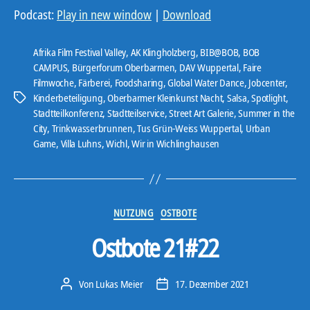
d
Podcast:
Play in new window
|
Download
i
o
Afrika Film Festival Valley
,
AK Klingholzberg
,
BIB@BOB
,
BOB
-
CAMPUS
,
Bürgerforum Oberbarmen
,
DAV Wuppertal
,
Faire
Filmwoche
,
Färberei
,
Foodsharing
,
Global Water Dance
,
Jobcenter
,
P
Kinderbeteiligung
,
Oberbarmer Kleinkunst Nacht
,
Salsa
,
Spotlight
,
Schlagwörter
l
Stadtteilkonferenz
,
Stadtteilservice
,
Street Art Galerie
,
Summer in the
a
City
,
Trinkwasserbrunnen
,
Tus Grün-Weiss Wuppertal
,
Urban
y
Game
,
Villa Luhns
,
Wichl
,
Wir in Wichlinghausen
e
r
Kategorien
NUTZUNG
OSTBOTE
Ostbote 21#22
Von
Lukas Meier
17. Dezember 2021
Beitragsautor
Veröffentlichungsdatum