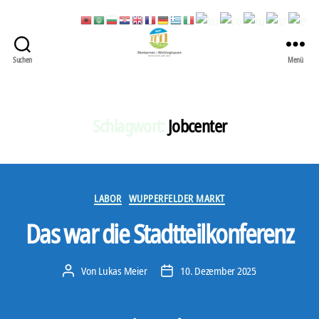
Suchen
Menü
422
Quartierbüro
Soziale
Stadt
Schlagwort:
Jobcenter
Kategorien
LABOR
WUPPERFELDER MARKT
Das war die Stadtteilkonferenz
Von
Lukas Meier
10. Dezember 2025
Beitragsautor
Veröffentlichungsdatum