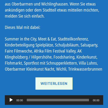
aus Oberbarmen und Wichlinghausen. Wenn Sie etwas
ankündigen oder dem Stadtteil etwas mitteilen möchten,
melden Sie sich einfach.
Dieses Mal mit dabei:
Summer in the City, Meet & Eat, Stadtteilkonferenz,
Kinderbeteiligung Spielplätze, Schuljubiläum, Salsaparty,
Faire Filmwoche, Afrika Film Festival Valley, AK
Klingholzberg / Hilgershöhe, Foodsharing, Kinderkunst,
Flohmarkt, Sportfest mit Schnupperklettern, Villa Luhns,
Oberbarmer Kleinkunst Nacht, Wichli, Trinkwasserbrunnen
„Ostebote
WEITERLESEN
KW
35“
A
00:00
00:00
u