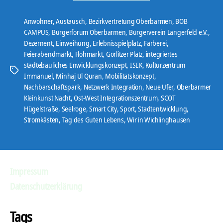
Anwohner
,
Austausch
,
Bezirkvertretung Oberbarmen
,
BOB
CAMPUS
,
Bürgerforum Oberbarmen
,
Bürgerverein Langerfeld e.V.
,
Dezernent
,
Einweihung
,
Erlebnisspielplatz
,
Färberei
,
Feierabendmarkt
,
Flohmarkt
,
Görlitzer Platz
,
integriertes
städtebauliches Enwicklungskonzept
,
ISEK
,
Kulturzentrum
Schlagwörter
Immanuel
,
Minhaj Ul Quran
,
Mobilitätskonzept
,
Nachbarschaftspark
,
Netzwerk Integration
,
Neue Ufer
,
Oberbarmer
Kleinkunst Nacht
,
Ost-West Integrationszentrum
,
SCOT
Hügelstraße
,
Seelroge
,
Smart City
,
Sport
,
Stadtentwicklung
,
Stromkästen
,
Tag des Guten Lebens
,
Wir in Wichlinghausen
Impressum
Datenschutzerklärung
Tags