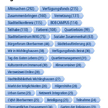
Mitmachen
(292)
Verfügungsfonds
(215)
Zusammenbringen
(160)
Vernetzung
(131)
Stadtteilkonferenz
(115)
BOB CAMPUS
(114)
Teilhabe
(110)
Färberei
(108)
Quartierbüro
(99)
Stadtteilzentrum WiKi
(75)
Sozialer Zusammenhalt
(63)
Bürgerforum Oberbarmen
(44)
Städtebauförderung
(43)
Wir in Wichlinghausen
(38)
Verfügungsfonds Beirat
(36)
Tag des Guten Lebens
(31)
Quartiermanagement
(31)
Kulturzentrum Immanuel
(30)
Klimacontainer
(28)
Vierzweizwei Online
(28)
Stadtteilbibliothek Wichlinghausen
(27)
Markt der Möglichkeiten
(26)
Hilgershöhe
(26)
Urban Game
(25)
Netzwerk Integration
(25)
CVJM Oberbarmen
(25)
Beteiligung
(25)
Teilnahme
(24)
Ehrenamtliches Engagement
(24)
Garten der Religionen
(23)