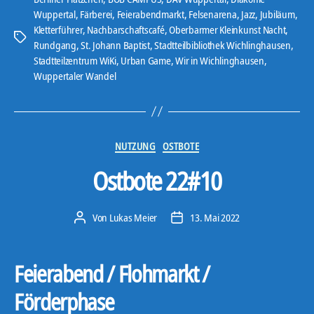
-
Wuppertal
,
Färberei
,
Feierabendmarkt
,
Felsenarena
,
Jazz
,
Jubiläum
,
Kletterführer
,
Nachbarschaftscafé
,
Oberbarmer Kleinkunst Nacht
,
P
Schlagwörter
Rundgang
,
St. Johann Baptist
,
Stadtteilbibliothek Wichlinghausen
,
l
Stadtteilzentrum WiKi
,
Urban Game
,
Wir in Wichlinghausen
,
a
Wuppertaler Wandel
y
e
r
Kategorien
NUTZUNG
OSTBOTE
Ostbote 22#10
Von
Lukas Meier
13. Mai 2022
Beitragsautor
Veröffentlichungsdatum
Feierabend / Flohmarkt /
Förderphase