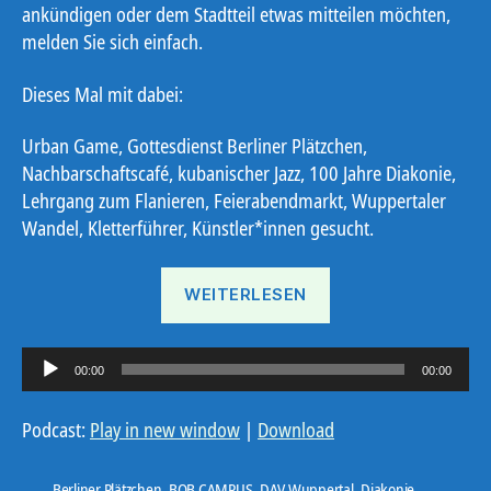
ankündigen oder dem Stadtteil etwas mitteilen möchten,
melden Sie sich einfach.
Dieses Mal mit dabei:
Urban Game, Gottesdienst Berliner Plätzchen,
Nachbarschaftscafé, kubanischer Jazz, 100 Jahre Diakonie,
Lehrgang zum Flanieren, Feierabendmarkt, Wuppertaler
Wandel, Kletterführer, Künstler*innen gesucht.
„Ostbote
WEITERLESEN
KW
31“
A
00:00
00:00
u
d
Podcast:
Play in new window
|
Download
i
o
Berliner Plätzchen
,
BOB CAMPUS
,
DAV Wuppertal
,
Diakonie