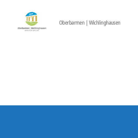
Oberbarmen | Wichlinghausen
422
Quartierbüro
Soziale
Stadt