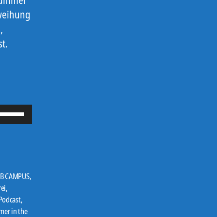
nweihung
,
t.
P
f
e
i
l
B CAMPUS
,
t
rei
,
Podcast
,
a
er in the
s