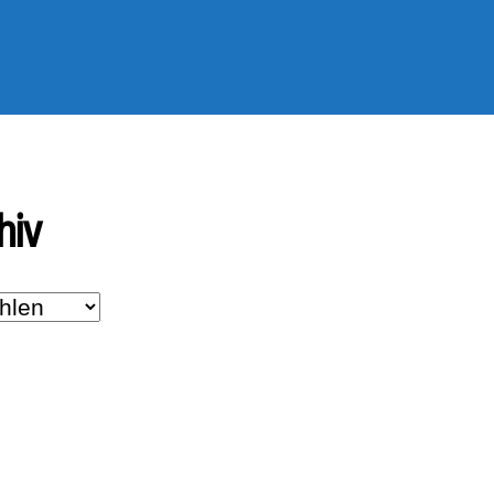
t
e
n
H
o
c
hiv
h
/
R
u
n
t
e
r