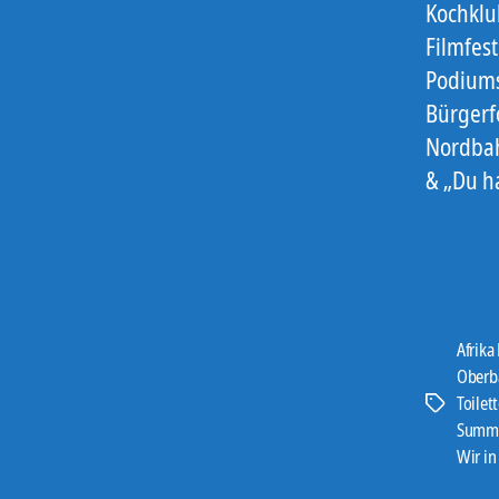
Kochklub
Filmfest
Podiums
Bürgerf
Nordbah
& „Du h
Afrika
Oberb
Toilet
Schlagwört
Summer
Wir i