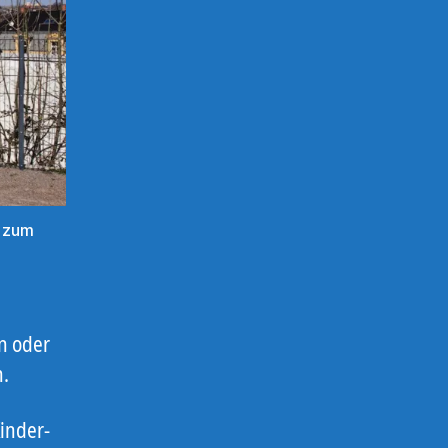
e zum
n oder
h.
inder-