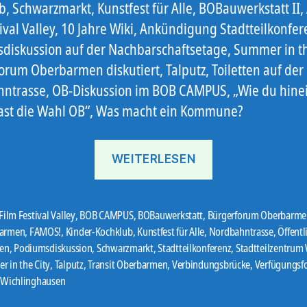
, Schwarzmarkt, Kunstfest für Alle, BOBauwerkstatt II, 
ival Valley, 10 Jahre Wiki, Ankündigung Stadtteilkonfer
diskussion auf der Nachbarschaftsetage, Summer in th
orum Oberbarmen diskutiert, Talputz, Toiletten auf der
ntrasse, OB-Diskussion im BOB CAMPUS, „Wie du hinei
ast die Wahl OB“, Was macht ein Kommune?
„Ostbote
WEITERLESEN
25#18“
 Film Festival Valley
,
BOB CAMPUS
,
BOBauwerkstatt
,
Bürgerforum Oberbarme
armen
,
FAMOS!
,
Kinder-Kochklub
,
Kunstfest für Alle
,
Nordbahntrasse
,
Öffentl
ten
,
Podiumsdiskussion
,
Schwarzmarkt
,
Stadtteilkonferenz
,
Stadtteilzentrum
er
 in the City
,
Talputz
,
Transit Oberbarmen
,
Verbindungsbrücke
,
Verfügungsfo
n Wichlinghausen