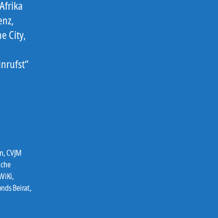
Afrika
enz,
e City,
nrufst“
n
,
CVJM
iche
 WiKi
,
nds Beirat
,