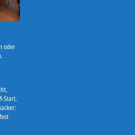
n oder
h.
ht,
-Start,
kacker:
fest