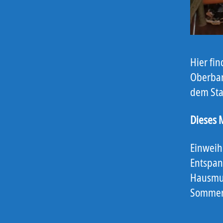
Hier fi
Oberbar
dem Sta
Dieses 
Einweih
Entspan
Hausmus
Sommerf