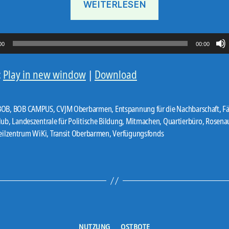
WEITERLESEN
24#12“
00
00:00
:
Play in new window
|
Download
BOB
,
BOB CAMPUS
,
CVJM Oberbarmen
,
Entspannung für die Nachbarschaft
,
Fä
lub
,
Landeszentrale für Politische Bildung
,
Mitmachen
,
Quartierbüro
,
Rosena
er
eilzentrum WiKi
,
Transit Oberbarmen
,
Verfügungsfonds
Kategorien
NUTZUNG
OSTBOTE