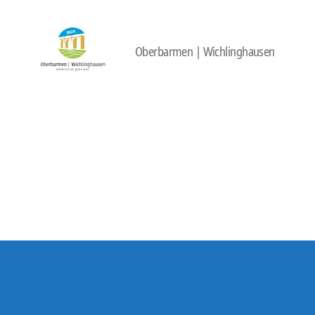
Oberbarmen | Wichlinghausen
422
Quartierbüro
Soziale
Stadt