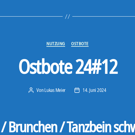
Kategorien
NUTZUNG
OSTBOTE
Ostbote 24#12
Von
Lukas Meier
14. Juni 2024
Beitragsautor
Veröffentlichungsdatum
 / Brunchen / Tanzbein sc