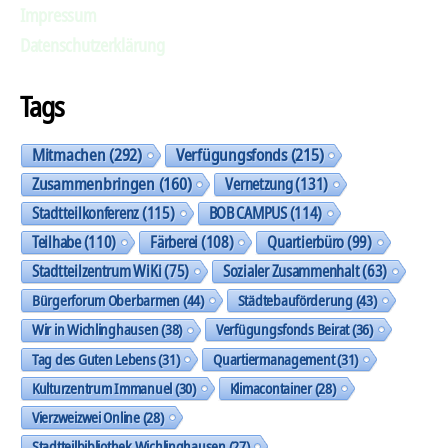
Impressum
Datenschutzerklärung
Tags
Mitmachen
(292)
Verfügungsfonds
(215)
Zusammenbringen
(160)
Vernetzung
(131)
Stadtteilkonferenz
(115)
BOB CAMPUS
(114)
Teilhabe
(110)
Färberei
(108)
Quartierbüro
(99)
Stadtteilzentrum WiKi
(75)
Sozialer Zusammenhalt
(63)
Bürgerforum Oberbarmen
(44)
Städtebauförderung
(43)
Wir in Wichlinghausen
(38)
Verfügungsfonds Beirat
(36)
Tag des Guten Lebens
(31)
Quartiermanagement
(31)
Kulturzentrum Immanuel
(30)
Klimacontainer
(28)
Vierzweizwei Online
(28)
Stadtteilbibliothek Wichlinghausen
(27)