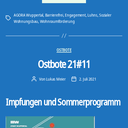
AGORA Wuppertal
,
Barrierefrei
,
Engagement
,
Luhns
,
Sozialer
Schlagwörter
Wohnungsbau
,
Wohnraumförderung
Kategorien
OSTBOTE
Ostbote 21#11
Von
Lukas Meier
2. Juli 2021
Beitragsautor
Veröffentlichungsdatum
Impfungen und Sommerprogramm