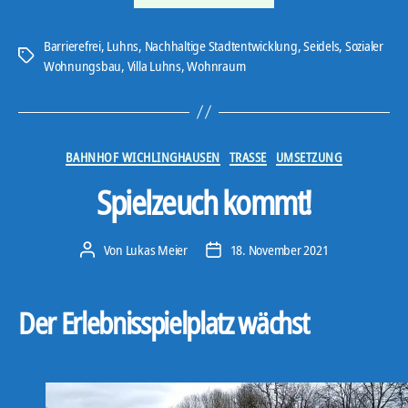
Luhns“
Barrierefrei
,
Luhns
,
Nachhaltige Stadtentwicklung
,
Seidels
,
Sozialer
Schlagwörter
Wohnungsbau
,
Villa Luhns
,
Wohnraum
Kategorien
BAHNHOF WICHLINGHAUSEN
TRASSE
UMSETZUNG
Spielzeuch kommt!
Von
Lukas Meier
18. November 2021
Beitragsautor
Veröffentlichungsdatum
Der Erlebnisspielplatz wächst