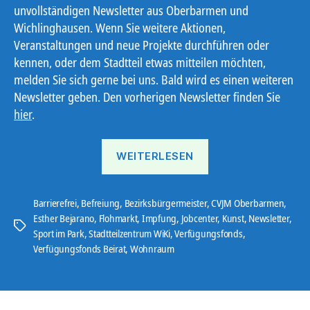
unvollständigen Newsletter aus Oberbarmen und
Wichlinghausen. Wenn Sie weitere Aktionen,
Veranstaltungen und neue Projekte durchführen oder
kennen, oder dem Stadtteil etwas mitteilen möchten,
melden Sie sich gerne bei uns. Bald wird es einen weiteren
Newsletter geben. Den vorherigen Newsletter finden Sie
hier
.
„Ostbote
WEITERLESEN
21#11“
Barrierefrei
,
Befreiung
,
Bezirksbürgermeister
,
CVJM Oberbarmen
,
Esther Bejarano
,
Flohmarkt
,
Impfung
,
Jobcenter
,
Kunst
,
Newsletter
,
Schlagwörter
Sport im Park
,
Stadtteilzentrum WiKi
,
Verfügungsfonds
,
Verfügungsfonds Beirat
,
Wohnraum