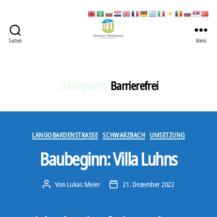
Suchen
Menü
422
Quartierbüro
Soziale
Stadt
Schlagwort:
Barrierefrei
Kategorien
LANGOBARDENSTRASSE
SCHWARZBACH
UMSETZUNG
Baubeginn: Villa Luhns
Von
Lukas Meier
21. Dezember 2022
Beitragsautor
Veröffentlichungsdatum