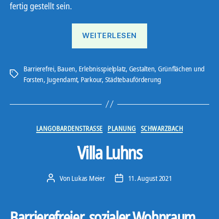
fertig gestellt sein.
„Spielzeuch
WEITERLESEN
kommt!“
Barrierefrei
,
Bauen
,
Erlebnisspielplatz
,
Gestalten
,
Grünflächen und
Schlagwörter
Forsten
,
Jugendamt
,
Parkour
,
Städtebauförderung
Kategorien
LANGOBARDENSTRASSE
PLANUNG
SCHWARZBACH
Villa Luhns
Von
Lukas Meier
11. August 2021
Beitragsautor
Veröffentlichungsdatum
Barrierefreier, sozialer Wohnraum