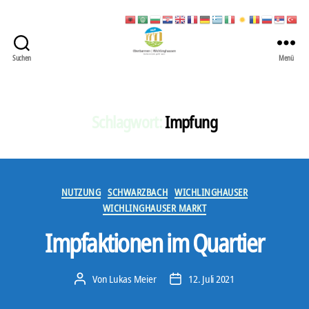
Suchen
Menü
422
Quartierbüro
Soziale
Stadt
Schlagwort:
Impfung
Kategorien
NUTZUNG
SCHWARZBACH
WICHLINGHAUSER
WICHLINGHAUSER MARKT
Impfaktionen im Quartier
Von
Lukas Meier
12. Juli 2021
Beitragsautor
Veröffentlichungsdatum