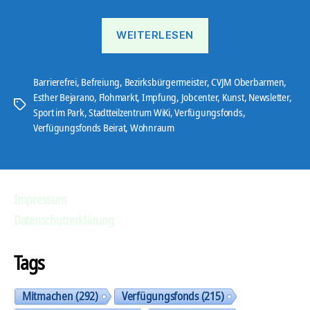
„Ostbote
WEITERLESEN
21#11“
Barrierefrei
,
Befreiung
,
Bezirksbürgermeister
,
CVJM Oberbarmen
,
Esther Bejarano
,
Flohmarkt
,
Impfung
,
Jobcenter
,
Kunst
,
Newsletter
,
Schlagwörter
Sport im Park
,
Stadtteilzentrum WiKi
,
Verfügungsfonds
,
Verfügungsfonds Beirat
,
Wohnraum
Impressum
Datenschutzerklärung
Tags
Mitmachen
(292)
Verfügungsfonds
(215)