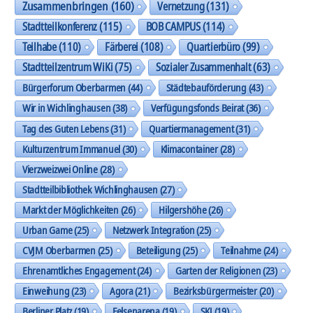
Zusammenbringen
(160)
Vernetzung
(131)
Stadtteilkonferenz
(115)
BOB CAMPUS
(114)
Teilhabe
(110)
Färberei
(108)
Quartierbüro
(99)
Stadtteilzentrum WiKi
(75)
Sozialer Zusammenhalt
(63)
Bürgerforum Oberbarmen
(44)
Städtebauförderung
(43)
Wir in Wichlinghausen
(38)
Verfügungsfonds Beirat
(36)
Tag des Guten Lebens
(31)
Quartiermanagement
(31)
Kulturzentrum Immanuel
(30)
Klimacontainer
(28)
Vierzweizwei Online
(28)
Stadtteilbibliothek Wichlinghausen
(27)
Markt der Möglichkeiten
(26)
Hilgershöhe
(26)
Urban Game
(25)
Netzwerk Integration
(25)
CVJM Oberbarmen
(25)
Beteiligung
(25)
Teilnahme
(24)
Ehrenamtliches Engagement
(24)
Garten der Religionen
(23)
Einweihung
(23)
Agora
(21)
Bezirksbürgermeister
(20)
Berliner Platz
(19)
Felsenarena
(19)
SKJ
(19)