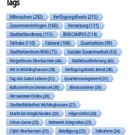
Tags
Mitmachen
(292)
Verfügungsfonds
(215)
Zusammenbringen
(160)
Vernetzung
(131)
Stadtteilkonferenz
(115)
BOB CAMPUS
(114)
Teilhabe
(110)
Färberei
(108)
Quartierbüro
(99)
Stadtteilzentrum WiKi
(75)
Sozialer Zusammenhalt
(63)
Bürgerforum Oberbarmen
(44)
Städtebauförderung
(43)
Wir in Wichlinghausen
(38)
Verfügungsfonds Beirat
(36)
Tag des Guten Lebens
(31)
Quartiermanagement
(31)
Kulturzentrum Immanuel
(30)
Klimacontainer
(28)
Vierzweizwei Online
(28)
Stadtteilbibliothek Wichlinghausen
(27)
Markt der Möglichkeiten
(26)
Hilgershöhe
(26)
Urban Game
(25)
Netzwerk Integration
(25)
CVJM Oberbarmen
(25)
Beteiligung
(25)
Teilnahme
(24)