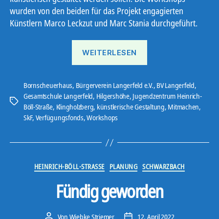
wurden von den beiden für das Projekt engagierten
Künstlern Marco Leckzut und Marc Stania durchgeführt.
„Stromkästen“
WEITERLESEN
Bornscheuerhaus
,
Bürgerverein Langerfeld e.V.
,
BV Langerfeld
,
Gesamtschule Langerfeld
,
Hilgershöhe
,
Jugendzentrum Heinrich-
Schlagwörter
Böll-Straße
,
Klingholzberg
,
künstlerische Gestaltung
,
Mitmachen
,
SkF
,
Verfügungsfonds
,
Workshops
Kategorien
HEINRICH-BÖLL-STRASSE
PLANUNG
SCHWARZBACH
Fündig geworden
Von
Wiebke Striemer
12. April 2022
Beitragsautor
Veröffentlichungsdatum