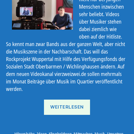
Menschen inzwischen
sehr beliebt. Videos
über Musiker stehen
dabei ziemlich wie
oben auf der Hitliste.
So kennt man zwar Bands aus der ganzen Welt, aber nicht
die Musikszene in der Nachbarschaft. Das will das
Rockprojekt Wuppertal mit Hilfe des Verfügungsfonds der
Sozialen Stadt Oberbarmen / Wichlinghausen ändern. Auf
dem neuen Videokanal vierzweizwei.de sollen mehrmals
im Monat Beiträge über Musik im Quartier veröffentlicht
werden.
„Film
WEITERLESEN
ab!“
Hilgershöhe
,
Ideen
,
Klingholzberg
,
Mitmachen
,
Musik
,
Umsetzen
,