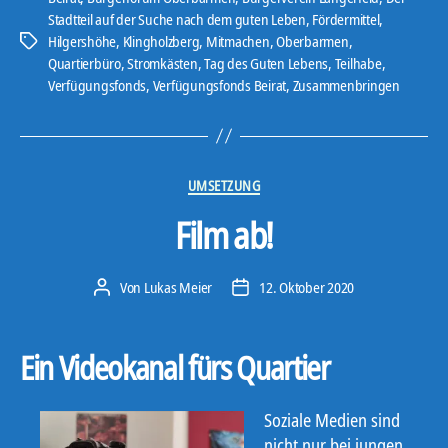
Stadtteil auf der Suche nach dem guten Leben
,
Fördermittel
,
Hilgershöhe
,
Klingholzberg
,
Mitmachen
,
Oberbarmen
,
Schlagwörter
Quartierbüro
,
Stromkästen
,
Tag des Guten Lebens
,
Teilhabe
,
Verfügungsfonds
,
Verfügungsfonds Beirat
,
Zusammenbringen
Kategorien
UMSETZUNG
Film ab!
Von
Lukas Meier
12. Oktober 2020
Beitragsautor
Veröffentlichungsdatum
Ein Videokanal fürs Quartier
Soziale Medien sind
nicht nur bei jungen