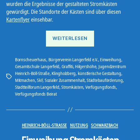
wurden die Ergebnisse der gestalteten Stromkästen
gewürdigt. Die Standorte der Kästen sind über diesen
Kartenflyer
einsehbar.
„Aus
WEITERLESEN
Grau
wird
bunt“
Bornscheuerhaus
,
Bürgerverein Langerfeld e.V.
,
Einweihung
,
Gesamtschule Langerfeld
,
Graffiti
,
Hilgershöhe
,
Jugendzentrum
Heinrich-Böll-Straße
,
Klingholzberg
,
künstlerische Gestaltung
,
Schlagwörter
Mitmachen
,
SkF
,
Sozialer Zusammenhalt
,
Städtebauförderung
,
Stadtteilforum Langerfeld
,
Stromkästen
,
Verfügungsfonds
,
Verfügungsfonds Beirat
Kategorien
HEINRICH-BÖLL-STRASSE
NUTZUNG
SCHWARZBACH