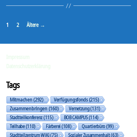
Seitennummerierung
1
2
Ältere
→
der
Beiträge
Impressum
Datenschutzerklärung
Tags
Mitmachen
(292)
Verfügungsfonds
(215)
Zusammenbringen
(160)
Vernetzung
(131)
Stadtteilkonferenz
(115)
BOB CAMPUS
(114)
Teilhabe
(110)
Färberei
(108)
Quartierbüro
(99)
Stadtteilzentrum WiKi
(75)
Sozialer Zusammenhalt
(63)