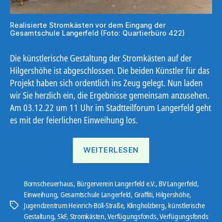
Realisierte Stromkästen vor dem Eingang der
Gesamtschule Langerfeld (Foto: Quartierbüro 422)
Die künstlerische Gestaltung der Stromkästen auf der
Hilgershöhe ist
abgeschlossen. Die beiden Künstler für das
Projekt haben sich ordentlich ins Zeug gelegt. Nun laden
wir Sie herzlich ein, die Ergebnisse gemeinsam anzusehen.
Am 03.12.22 um 11 Uhr im Stadtteilforum Langerfeld geht
es mit der feierlichen Einweihung los.
„Einweihung
WEITERLESEN
Stromkästen“
Bornscheuerhaus
,
Bürgerverein Langerfeld e.V.
,
BV Langerfeld
,
Einweihung
,
Gesamtschule Langerfeld
,
Graffiti
,
Hilgershöhe
,
Jugendzentrum Heinrich-Böll-Straße
,
Klingholzberg
,
künstlerische
Schlagwörter
Gestaltung
,
SkF
,
Stromkästen
,
Verfügungsfonds
,
Verfügungsfonds