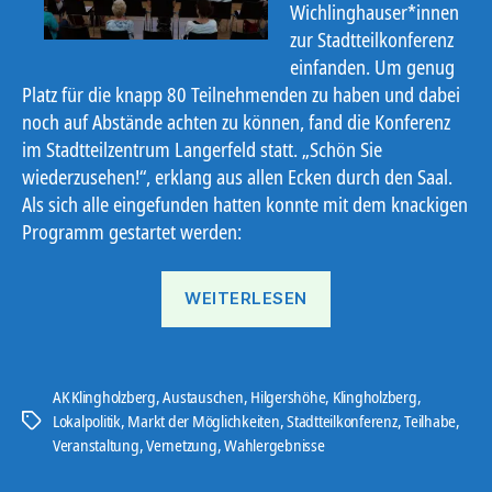
Wichlinghauser*innen
zur Stadtteilkonferenz
einfanden. Um genug
Platz für die knapp 80 Teilnehmenden zu haben und dabei
noch auf Abstände achten zu können, fand die Konferenz
im Stadtteilzentrum Langerfeld statt. „Schön Sie
wiederzusehen!“, erklang aus allen Ecken durch den Saal.
Als sich alle eingefunden hatten konnte mit dem knackigen
Programm gestartet werden:
„Stadtteilkonferenz
WEITERLESEN
Ob
&
Wi“
AK Klingholzberg
,
Austauschen
,
Hilgershöhe
,
Klingholzberg
,
Lokalpolitik
,
Markt der Möglichkeiten
,
Stadtteilkonferenz
,
Teilhabe
,
Schlagwörter
Veranstaltung
,
Vernetzung
,
Wahlergebnisse