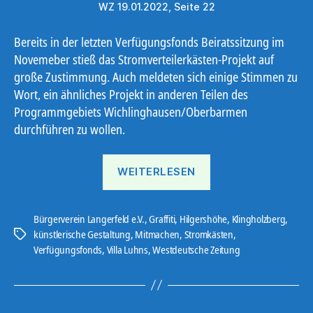
WZ 19.01.2022, Seite 22
Bereits in der letzten Verfügungsfonds Beiratssitzung im
Novemeber stieß das Stromverteilerkästen-Projekt auf
große Zustimmung. Auch meldeten sich einige Stimmen zu
Wort, ein ähnliches Projekt in anderen Teilen des
Programmgebiets Wichlinghausen/Oberbarmen
durchführen zu wollen.
„Gute
WEITERLESEN
Ressonanz“
Bürgerverein Langerfeld e.V.
,
Graffiti
,
Hilgershöhe
,
Klingholzberg
,
künstlerische Gestaltung
,
Mitmachen
,
Stromkästen
,
Schlagwörter
Verfügungsfonds
,
Villa Luhns
,
Westdeutsche Zeitung