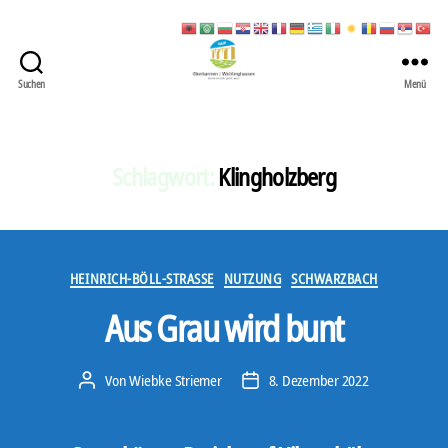
Suchen
Menü
422
Quartierbüro
Soziale
Stadt
Schlagwort:
Klingholzberg
Kategorien
HEINRICH-BÖLL-STRASSE
NUTZUNG
SCHWARZBACH
Aus Grau wird bunt
Von
Wiebke Striemer
8. Dezember 2022
Beitragsautor
Veröffentlichungsdatum