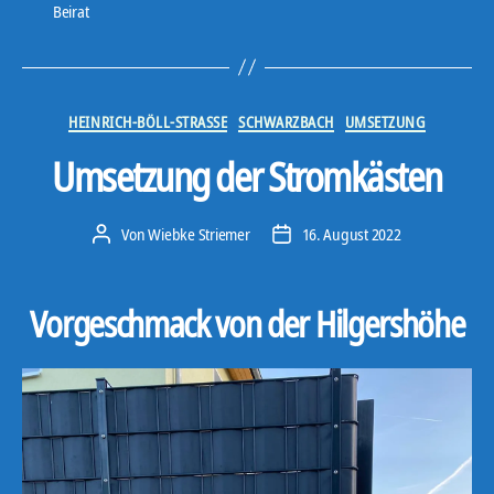
Beirat
Kategorien
HEINRICH-BÖLL-STRASSE
SCHWARZBACH
UMSETZUNG
Umsetzung der Stromkästen
Von
Wiebke Striemer
16. August 2022
Beitragsautor
Veröffentlichungsdatum
Vorgeschmack von der Hilgershöhe