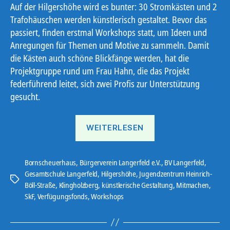
Auf der Hilgershöhe wird es bunter: 30 Stromkästen und 2
Trafohäuschen werden künstlerisch gestaltet. Bevor das
passiert, finden erstmal Workshops statt, um Ideen und
Anregungen für Themen und Motive zu sammeln. Damit
die Kästen auch schöne Blickfänge werden, hat die
Projektgruppe rund um Frau Hahn, die das Projekt
federführend leitet, sich zwei Profis zur Unterstützung
gesucht.
„Fündig
WEITERLESEN
geworden“
Bornscheuerhaus
,
Bürgerverein Langerfeld e.V.
,
BV Langerfeld
,
Gesamtschule Langerfeld
,
Hilgershöhe
,
Jugendzentrum Heinrich-
Schlagwörter
Böll-Straße
,
Klingholzberg
,
künstlerische Gestaltung
,
Mitmachen
,
SkF
,
Verfügungsfonds
,
Workshops