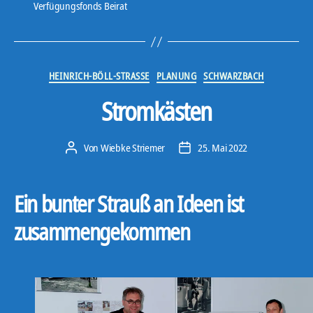
Verfügungsfonds Beirat
Kategorien
HEINRICH-BÖLL-STRASSE
PLANUNG
SCHWARZBACH
Stromkästen
Von
Wiebke Striemer
25. Mai 2022
Beitragsautor
Veröffentlichungsdatum
Ein bunter Strauß an Ideen ist
zusammengekommen