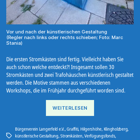
Vor und nach der künstlerischen Gestaltung
(Regler nach links oder rechts schieben; Foto: Marc
Stania)
Die ersten Stromkästen sind fertig. Vielleicht haben Sie
auch schon welche entdeckt?! Insgesamt sollen 30
Stromkästen und zwei Trafohäuschen künstlerisch gestaltet
werden. Die Motive stammen aus verschiedenen
Workshops, die im Frühjahr durchgeführt worden sind.
„Umsetzung
WEITERLESEN
der
Stromkästen“
Bürgerverein Langerfeld e.V.
,
Graffiti
,
Hilgershöhe
,
Klingholzberg
,
künstlerische Gestaltung
,
Stromkästen
,
Verfügungsfonds
,
Schlagwörter