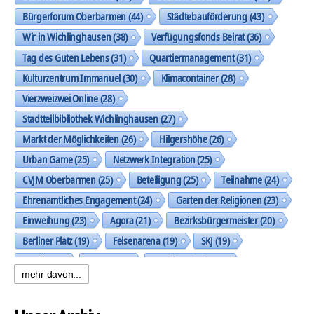
Bürgerforum Oberbarmen
(44)
Städtebauförderung
(43)
Wir in Wichlinghausen
(38)
Verfügungsfonds Beirat
(36)
Tag des Guten Lebens
(31)
Quartiermanagement
(31)
Kulturzentrum Immanuel
(30)
Klimacontainer
(28)
Vierzweizwei Online
(28)
Stadtteilbibliothek Wichlinghausen
(27)
Markt der Möglichkeiten
(26)
Hilgershöhe
(26)
Urban Game
(25)
Netzwerk Integration
(25)
CVJM Oberbarmen
(25)
Beteiligung
(25)
Teilnahme
(24)
Ehrenamtliches Engagement
(24)
Garten der Religionen
(23)
Einweihung
(23)
Agora
(21)
Bezirksbürgermeister
(20)
Berliner Platz
(19)
Felsenarena
(19)
SKJ
(19)
Musik
(19)
Trasse
(19)
Nachbarschaft
(19)
mehr davon...
Spielplatz Allensteiner Straße
(18)
künstlerische Gestaltung
(18)
Dunua e.V.
(18)