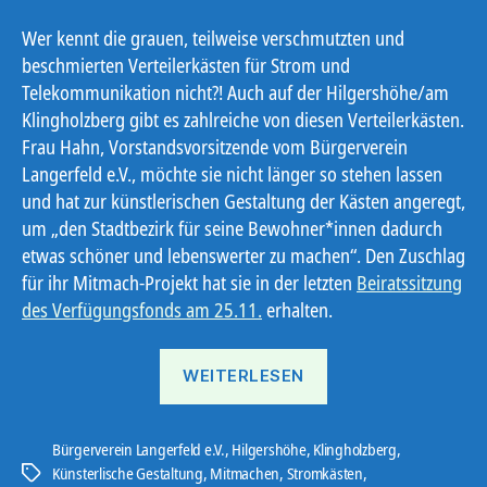
Wer kennt die grauen, teilweise verschmutzten und
beschmierten Verteilerkästen für Strom und
Telekommunikation nicht?! Auch auf der Hilgershöhe/am
Klingholzberg gibt es zahlreiche von diesen Verteilerkästen.
Frau Hahn, Vorstandsvorsitzende vom Bürgerverein
Langerfeld e.V., möchte sie nicht länger so stehen lassen
und hat zur künstlerischen Gestaltung der Kästen angeregt,
um „den Stadtbezirk für seine Bewohner*innen dadurch
etwas schöner und lebenswerter zu machen“. Den Zuschlag
für ihr Mitmach-Projekt hat sie in der letzten
Beiratssitzung
des Verfügungsfonds am 25.11.
erhalten.
„Eyecatcher?!“
WEITERLESEN
Bürgerverein Langerfeld e.V.
,
Hilgershöhe
,
Klingholzberg
,
Künsterlische Gestaltung
,
Mitmachen
,
Stromkästen
,
Schlagwörter