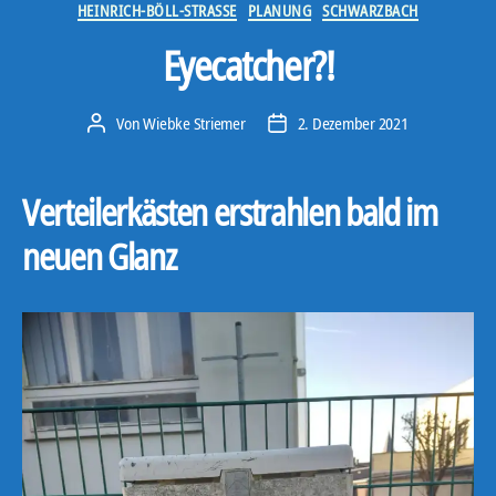
Kategorien
HEINRICH-BÖLL-STRASSE
PLANUNG
SCHWARZBACH
Eyecatcher?!
Von
Wiebke Striemer
2. Dezember 2021
Beitragsautor
Veröffentlichungsdatum
Verteilerkästen erstrahlen bald im
neuen Glanz