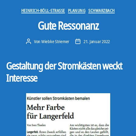
Kategorien
HEINRICH-BÖLL-STRASSE
PLANUNG
SCHWARZBACH
Gute Ressonanz
Von
Wiebke Striemer
21. Januar 2022
Beitragsautor
Veröffentlichungsdatum
Gestaltung der Stromkästen weckt
Interesse