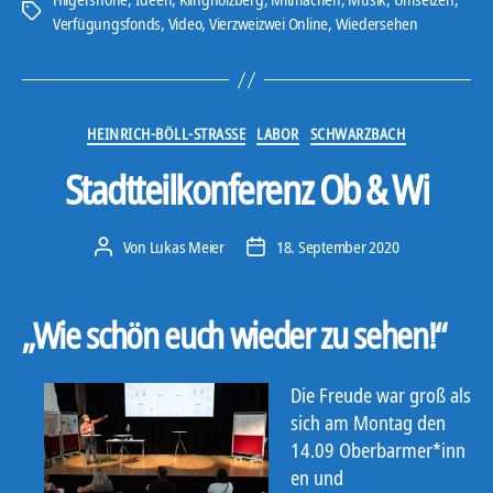
Schlagwörter
Verfügungsfonds
,
Video
,
Vierzweizwei Online
,
Wiedersehen
Kategorien
HEINRICH-BÖLL-STRASSE
LABOR
SCHWARZBACH
Stadtteilkonferenz Ob & Wi
Von
Lukas Meier
18. September 2020
Beitragsautor
Veröffentlichungsdatum
„Wie schön euch wieder zu sehen!“
Die Freude war groß als
sich am Montag den
14.09 Oberbarmer*inn
en und