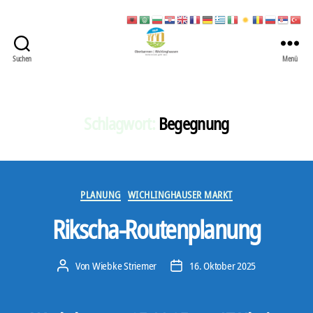
Suchen
Menü
422
Quartierbüro
Soziale
Stadt
Schlagwort:
Begegnung
Kategorien
PLANUNG
WICHLINGHAUSER MARKT
Rikscha-Routenplanung
Von
Wiebke Striemer
16. Oktober 2025
Beitragsautor
Veröffentlichungsdatum