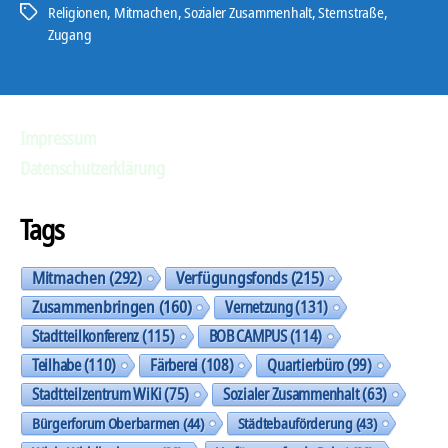
Religionen
,
Mitmachen
,
Sozialer Zusammenhalt
,
Sternstraße
,
Schlagwörter
Zugang
Impressum
Datenschutzerklärung
Tags
Mitmachen
(292)
Verfügungsfonds
(215)
Zusammenbringen
(160)
Vernetzung
(131)
Stadtteilkonferenz
(115)
BOB CAMPUS
(114)
Teilhabe
(110)
Färberei
(108)
Quartierbüro
(99)
Stadtteilzentrum WiKi
(75)
Sozialer Zusammenhalt
(63)
Bürgerforum Oberbarmen
(44)
Städtebauförderung
(43)