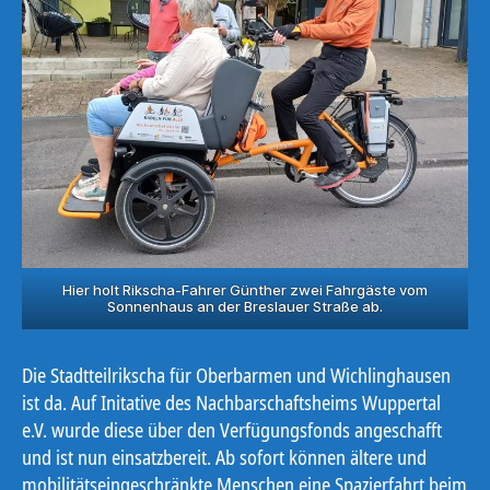
Hier holt Rikscha-Fahrer Günther zwei Fahrgäste vom
Sonnenhaus an der Breslauer Straße ab.
Die Stadtteilrikscha für Oberbarmen und Wichlinghausen
ist da. Auf Initative des Nachbarschaftsheims Wuppertal
e.V. wurde diese über den Verfügungsfonds angeschafft
und ist nun einsatzbereit. Ab sofort können ältere und
mobilitätseingeschränkte Menschen eine Spazierfahrt beim