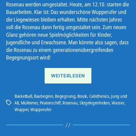
Rosenau werden umgestaltet. Heute, am 12.10. starten die
Bauarbeiten. Klar ist: Das wunderschöne Wupperufer und
die Liegewiesen bleiben erhalten. Mitte nächsten Jahres
soll die Rosenau dann fertig umgestaltet sein. Zum neuen
Glanz gehören neue Spielmöglichkeiten für Kinder,
Jugendliche und Erwachsene. Man könnte also sagen, dass
die Rosenau zu einem generationenübergreifenden
Begegnungsort wird!
„Baubeginn
WEITERLESEN
Rosenau“
Basketball
,
Baubeginn
,
Begegnung
,
Boule
,
Calisthenics
,
Jung und
Alt
,
Mülleimer
,
Piratenschiff
,
Rosenau
,
Sitzgelegenheiten
,
Wasser
,
Schlagwörter
Wupper
,
Wupperufer