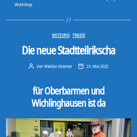
Workshop
Kategorien
NUTZUNG
TRASSE
Die neue Stadtteilrikscha
Von
Wiebke Striemer
23. Mai 2025
Beitragsautor
Veröffentlichungsdatum
für Oberbarmen und
Wichlinghausen ist da