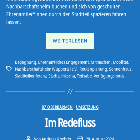
Nachbarschaftsheim buchen und sich von geschulten
Ehrenamtler*innen durch den Stadtteil spazieren fahren
lassen.
„Die
WEITERLESEN
neue
Stadtteilrikscha“
Begegnung
,
Ehrenamtliches Engagement
,
Mitmachen
,
Mobilität
,
Nachbarschaftsheim Wuppertal e.V.
,
Routenplanung
,
Sonnenhaus
,
Schlagwörter
Stadtteilkonferenz
,
Stadtteilrikscha
,
Teilhabe
,
Verfügungsfonds
Kategorien
B7 OBERBARMEN
UMSETZUNG
Im Redefluss
Von
Andreas Roehrig
28. August 2024
Beitragsautor
Veröffentlichungsdatum