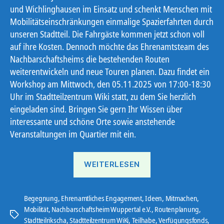
und Wichlinghausen im Einsatz und schenkt Menschen mit
Mobilitätseinschränkungen einmalige Spazierfahrten durch
unseren Stadtteil. Die Fahrgäste kommen jetzt schon voll
auf ihre Kosten. Dennoch möchte das Ehrenamtsteam des
Nachbarschaftsheims die bestehenden Routen
weiterentwickeln und neue Touren planen. Dazu findet ein
Workshop am Mittwoch, den 05.11.2025 von 17:00-18:30
Uhr im Stadtteilzentrum Wiki statt, zu dem Sie herzlich
eingeladen sind. Bringen Sie gern Ihr Wissen über
interessante und schöne Orte sowie anstehende
Veranstaltungen im Quartier mit ein.
„Rikscha-
WEITERLESEN
Routenplanung“
Begegnung
,
Ehrenamtliches Engagement
,
Ideen
,
Mitmachen
,
Mobilität
,
Nachbarschaftsheim Wuppertal e.V.
,
Routenplanung
,
Schlagwörter
Stadtteilrikscha
,
Stadtteilzentrum WiKi
,
Teilhabe
,
Verfügungsfonds
,