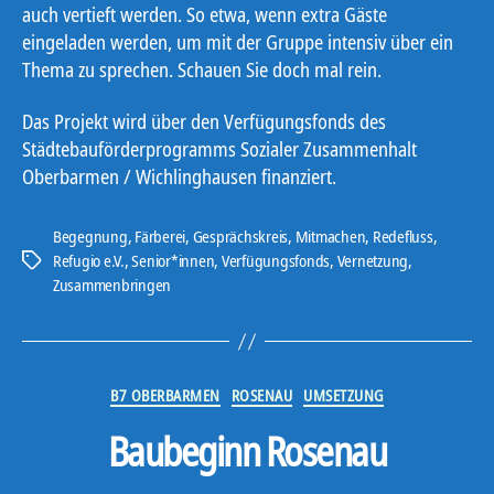
auch vertieft werden. So etwa, wenn extra Gäste
eingeladen werden, um mit der Gruppe intensiv über ein
Thema zu sprechen. Schauen Sie doch mal rein.
Das Projekt wird über den Verfügungsfonds des
Städtebauförderprogramms Sozialer Zusammenhalt
Oberbarmen / Wichlinghausen finanziert.
Begegnung
,
Färberei
,
Gesprächskreis
,
Mitmachen
,
Redefluss
,
Refugio e.V.
,
Senior*innen
,
Verfügungsfonds
,
Vernetzung
,
Schlagwörter
Zusammenbringen
Kategorien
B7 OBERBARMEN
ROSENAU
UMSETZUNG
Baubeginn Rosenau