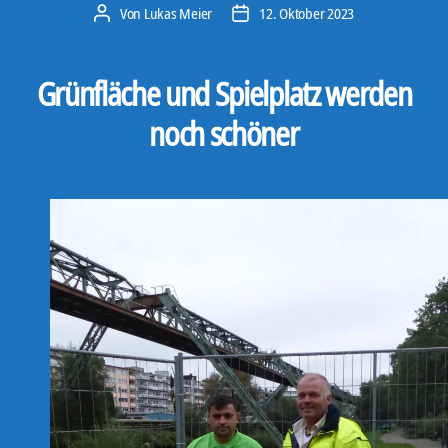
Von
Lukas Meier
12. Oktober 2023
Beitragsautor
Veröffentlichungsdatum
Grünfläche und Spielplatz werden
noch schöner