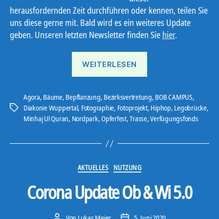
herausfordernden Zeit durchführen oder kennen, teilen Sie
uns diese gerne mit. Bald wird es ein weiteres Update
geben.
Unseren
letzten Newsletter finden Sie
hier
.
„Corona
WEITERLESEN
Update
Ob
&
Agora
,
Bäume
,
Bepflanzung
,
Bezirksvertretung
,
BOB CAMPUS
,
Diakonie Wuppertal
,
Fotographie
,
Fotoprojekt
,
Hiphop
,
Legobrücke
,
Schlagwörter
Wi
Minhaj Ul Quran
,
Nordpark
,
Opferfest
,
Trasse
,
Verfügungsfonds
9.0“
Kategorien
AKTUELLES
NUTZUNG
Corona Update Ob & Wi 5.0
Von
Lukas Meier
5. Juni 2020
Beitragsautor
Veröffentlichungsdatum