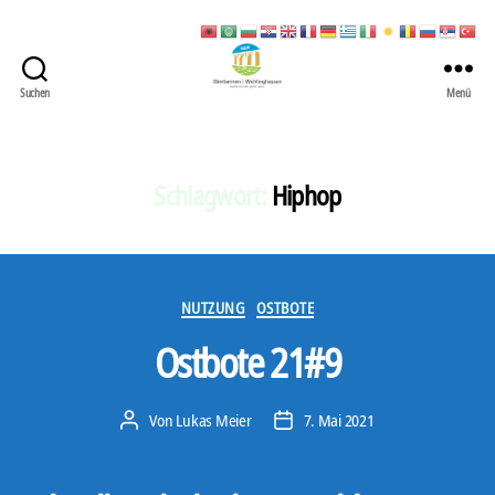
Suchen
Menü
422
Quartierbüro
Soziale
Stadt
Schlagwort:
Hiphop
Kategorien
NUTZUNG
OSTBOTE
Ostbote 21#9
Von
Lukas Meier
7. Mai 2021
Beitragsautor
Veröffentlichungsdatum