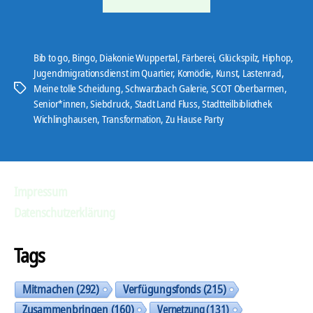
Update
Ob
&
Bib to go
,
Bingo
,
Diakonie Wuppertal
,
Färberei
,
Glückspilz
,
Hiphop
,
Wi
Jugendmigrationsdienst im Quartier
,
Komödie
,
Kunst
,
Lastenrad
,
5.0“
Meine tolle Scheidung
,
Schwarzbach Galerie
,
SCOT Oberbarmen
,
Schlagwörter
Senior*innen
,
Siebdruck
,
Stadt Land Fluss
,
Stadtteilbibliothek
Wichlinghausen
,
Transformation
,
Zu Hause Party
Impressum
Datenschutzerklärung
Tags
Mitmachen
(292)
Verfügungsfonds
(215)
Zusammenbringen
(160)
Vernetzung
(131)