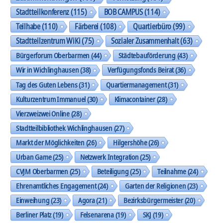
Stadtteilkonferenz
(115)
BOB CAMPUS
(114)
Teilhabe
(110)
Färberei
(108)
Quartierbüro
(99)
Stadtteilzentrum WiKi
(75)
Sozialer Zusammenhalt
(63)
Bürgerforum Oberbarmen
(44)
Städtebauförderung
(43)
Wir in Wichlinghausen
(38)
Verfügungsfonds Beirat
(36)
Tag des Guten Lebens
(31)
Quartiermanagement
(31)
Kulturzentrum Immanuel
(30)
Klimacontainer
(28)
Vierzweizwei Online
(28)
Stadtteilbibliothek Wichlinghausen
(27)
Markt der Möglichkeiten
(26)
Hilgershöhe
(26)
Urban Game
(25)
Netzwerk Integration
(25)
CVJM Oberbarmen
(25)
Beteiligung
(25)
Teilnahme
(24)
Ehrenamtliches Engagement
(24)
Garten der Religionen
(23)
Einweihung
(23)
Agora
(21)
Bezirksbürgermeister
(20)
Berliner Platz
(19)
Felsenarena
(19)
SKJ
(19)