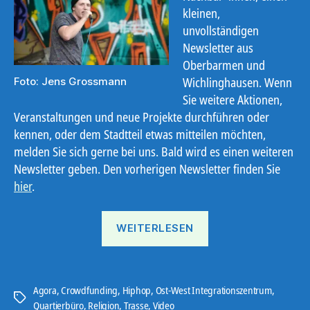
kleinen,
unvollständigen
Newsletter aus
Oberbarmen und
Wichlinghausen. Wenn
Foto: Jens Grossmann
Sie weitere Aktionen,
Veranstaltungen und neue Projekte durchführen oder
kennen, oder dem Stadtteil etwas mitteilen möchten,
melden Sie sich gerne bei uns. Bald wird es einen weiteren
Newsletter geben. Den vorherigen Newsletter finden Sie
hier
.
„Ostbote
WEITERLESEN
21#8“
Agora
,
Crowdfunding
,
Hiphop
,
Ost-West Integrationszentrum
,
Schlagwörter
Quartierbüro
,
Religion
,
Trasse
,
Video