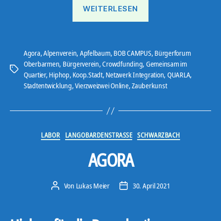
„Ostbote
WEITERLESEN
21#9“
Agora
,
Alpenverein
,
Apfelbaum
,
BOB CAMPUS
,
Bürgerforum
Oberbarmen
,
Bürgerverein
,
Crowdfunding
,
Gemeinsam im
Schlagwörter
Quartier
,
Hiphop
,
Koop.Stadt
,
Netzwerk Integration
,
QUARLA
,
Stadtentwicklung
,
Vierzweizwei Online
,
Zauberkunst
Kategorien
LABOR
LANGOBARDENSTRASSE
SCHWARZBACH
AGORA
Von
Lukas Meier
30. April 2021
Beitragsautor
Veröffentlichungsdatum