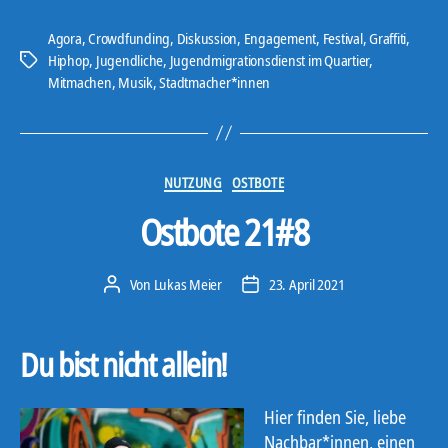
Agora
,
Crowdfunding
,
Diskussion
,
Engagement
,
Festival
,
Graffiti
,
Hiphop
,
Jugendliche
,
Jugendmigrationsdienst im Quartier
,
Schlagwörter
Mitmachen
,
Musik
,
Stadtmacher*innen
Kategorien
NUTZUNG
OSTBOTE
Ostbote 21#8
Von
Lukas Meier
23. April 2021
Beitragsautor
Veröffentlichungsdatum
Du bist nicht allein!
Hier finden Sie, liebe
Nachbar*innen, einen