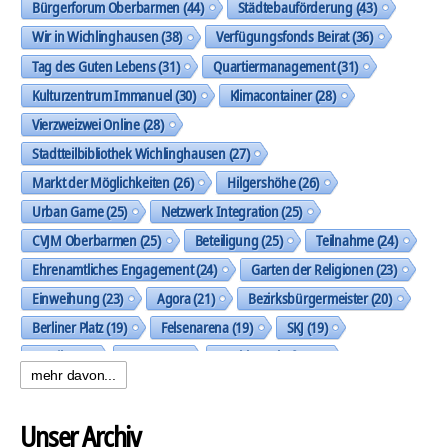
Bürgerforum Oberbarmen
(44)
Städtebauförderung
(43)
Wir in Wichlinghausen
(38)
Verfügungsfonds Beirat
(36)
Tag des Guten Lebens
(31)
Quartiermanagement
(31)
Kulturzentrum Immanuel
(30)
Klimacontainer
(28)
Vierzweizwei Online
(28)
Stadtteilbibliothek Wichlinghausen
(27)
Markt der Möglichkeiten
(26)
Hilgershöhe
(26)
Urban Game
(25)
Netzwerk Integration
(25)
CVJM Oberbarmen
(25)
Beteiligung
(25)
Teilnahme
(24)
Ehrenamtliches Engagement
(24)
Garten der Religionen
(23)
Einweihung
(23)
Agora
(21)
Bezirksbürgermeister
(20)
Berliner Platz
(19)
Felsenarena
(19)
SKJ
(19)
Musik
(19)
Trasse
(19)
Nachbarschaft
(19)
mehr davon...
Spielplatz Allensteiner Straße
(18)
künstlerische Gestaltung
(18)
Dunua e.V.
(18)
Unser Archiv
Die Wüste Lebt!
(18)
Diakonie Wuppertal
(17)