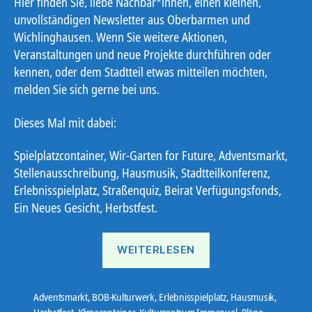
Hier finden Sie, liebe Nachbar*innen, einen kleinen,
unvollständigen Newsletter aus Oberbarmen und
Wichlinghausen. Wenn Sie weitere Aktionen,
Veranstaltungen und neue Projekte durchführen oder
kennen, oder dem Stadtteil etwas mitteilen möchten,
melden Sie sich gerne bei uns.
Dieses Mal mit dabei:
Spielplatzcontainer, Wir-Garten for Future, Adventsmarkt,
Stellenausschreibung, Hausmusik, Stadtteilkonferenz,
Erlebnisspielplatz, Straßenquiz, Beirat Verfügungsfonds,
Ein Neues Gesicht, Herbstfest.
„Ostbote
WEITERLESEN
21#16“
Adventsmarkt
,
BOB-Kulturwerk
,
Erlebnisspielplatz
,
Hausmusik
,
Herbstfest
,
Klimacontainer
,
Kulturzentrum Immanuel
,
Pläne
,