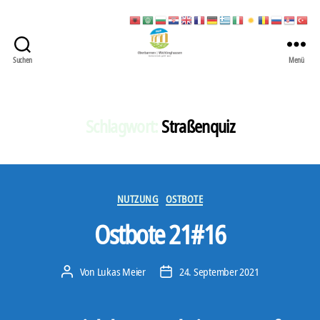
Suchen
Menü
422
Quartierbüro
Soziale
Stadt
Schlagwort:
Straßenquiz
Kategorien
NUTZUNG
OSTBOTE
Ostbote 21#16
Von
Lukas Meier
24. September 2021
Beitragsautor
Veröffentlichungsdatum