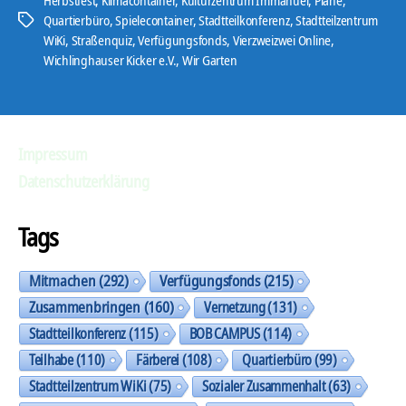
Quartierbüro
,
Spielecontainer
,
Stadtteilkonferenz
,
Stadtteilzentrum
Schlagwörter
WiKi
,
Straßenquiz
,
Verfügungsfonds
,
Vierzweizwei Online
,
Wichlinghauser Kicker e.V.
,
Wir Garten
Impressum
Datenschutzerklärung
Tags
Mitmachen
(292)
Verfügungsfonds
(215)
Zusammenbringen
(160)
Vernetzung
(131)
Stadtteilkonferenz
(115)
BOB CAMPUS
(114)
Teilhabe
(110)
Färberei
(108)
Quartierbüro
(99)
Stadtteilzentrum WiKi
(75)
Sozialer Zusammenhalt
(63)