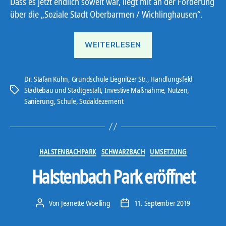
Dass es jetzt endlich soweit war, liegt mit an der Förderung
über die „Soziale Stadt Oberbarmen / Wichlinghausen“.
„Das
WEITERLESEN
„Wunder“
der
Liegnitzer
Dr. Stafan Kühn
,
Grundschule Liegnitzer Str.
,
Handlungsfeld
Städtebau und Stadtgestalt
,
Investive Maßnahme
,
Nutzen
,
Schlagwörter
Straße“
Sanierung
,
Schule
,
Sozialdezernent
Kategorien
HALSTENBACHPARK
SCHWARZBACH
UMSETZUNG
Halstenbach Park eröffnet
Von
Jeanette Woelling
11. September 2019
Beitragsautor
Veröffentlichungsdatum