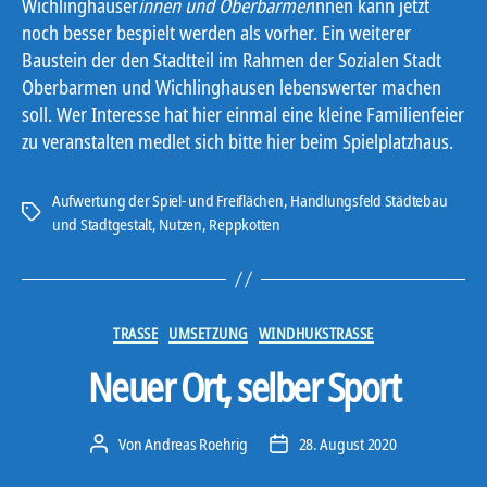
Wichlinghauser
innen und Oberbarmer
innen kann jetzt
noch besser bespielt werden als vorher. Ein weiterer
Baustein der den Stadtteil im Rahmen der Sozialen Stadt
Oberbarmen und Wichlinghausen lebenswerter machen
soll. Wer Interesse hat hier einmal eine kleine Familienfeier
zu veranstalten medlet sich bitte hier beim Spielplatzhaus.
Aufwertung der Spiel- und Freiflächen
,
Handlungsfeld Städtebau
Schlagwörter
und Stadtgestalt
,
Nutzen
,
Reppkotten
Kategorien
TRASSE
UMSETZUNG
WINDHUKSTRASSE
Neuer Ort, selber Sport
Von
Andreas Roehrig
28. August 2020
Beitragsautor
Veröffentlichungsdatum