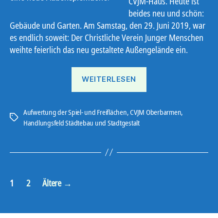
CVJM-Haus. Heute ist
beides neu und schön:
Gebäude und Garten. Am Samstag, den 29. Juni 2019, war
es endlich soweit: Der Christliche Verein Junger Menschen
weihte feierlich das neu gestaltete Außengelände ein.
„Alles
WEITERLESEN
neu
beim
CVJM“
Aufwertung der Spiel- und Freiflächen
,
CVJM Oberbarmen
,
Schlagwörter
Handlungsfeld Städtebau und Stadtgestalt
Seitennummerierung
1
2
Ältere
→
der
Beiträge