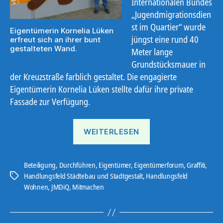
Internationalen Bundes
„Jugendmigrationsdien
st im Quartier“ wurde
Eigentümerin Kornelia Lüken
jüngst eine rund 40
erfreut sich an ihrer bunt
gestalteten Wand.
Meter lange
Grundstücksmauer in
der Kreuzstraße farblich gestaltet. Die engagierte
Eigentümerin Kornelia Lüken stellte dafür ihre private
Fassade zur Verfügung.
„Das
WEITERLESEN
Quartier
wird
bunt“
Beteiligung
,
Durchführen
,
Eigentümer
,
Eigentümerforum
,
Graffiti
,
Handlungsfeld Städtebau und Stadtgestalt
,
Handlungsfeld
Schlagwörter
Wohnen
,
JMDiQ
,
Mitmachen