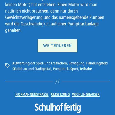
keinen Motor) hat entstehen. Einen Motor wird man
natürlich nicht brauchen, denn nur durch
Gewichtsverlagerung und das namensgebende Pumpen
wird die Geschwindigkeit auf einer Pumptrackanlage
gehalten.
„Neuer
WEITERLESEN
Ort,
selber
Sport“
Aufwertung der Spiel- und Freiflächen
,
Bewegung
,
Handlungsfeld
Schlagwörter
Städtebau und Stadtgestalt
,
Pumptrack
,
Sport
,
Teilhabe
Kategorien
NORMANNENSTRASSE
UMSETZUNG
WICHLINGHAUSER
Schulhof fertig