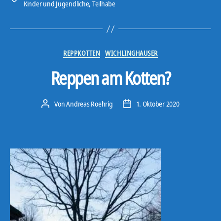
Kinder und Jugendliche
,
Teilhabe
Kategorien
REPPKOTTEN
WICHLINGHAUSER
Reppen am Kotten?
Von
Andreas Roehrig
1. Oktober 2020
Beitragsautor
Veröffentlichungsdatum