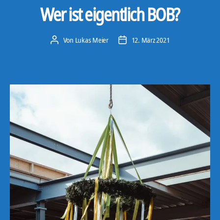
Wer ist eigentlich BOB?
Von
Lukas Meier
12. März 2021
Beitragsautor
Veröffentlichungsdatum