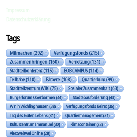
Impressum
Datenschutzerklärung
Tags
Mitmachen
(292)
Verfügungsfonds
(215)
Zusammenbringen
(160)
Vernetzung
(131)
Stadtteilkonferenz
(115)
BOB CAMPUS
(114)
Teilhabe
(110)
Färberei
(108)
Quartierbüro
(99)
Stadtteilzentrum WiKi
(75)
Sozialer Zusammenhalt
(63)
Bürgerforum Oberbarmen
(44)
Städtebauförderung
(43)
Wir in Wichlinghausen
(38)
Verfügungsfonds Beirat
(36)
Tag des Guten Lebens
(31)
Quartiermanagement
(31)
Kulturzentrum Immanuel
(30)
Klimacontainer
(28)
Vierzweizwei Online
(28)