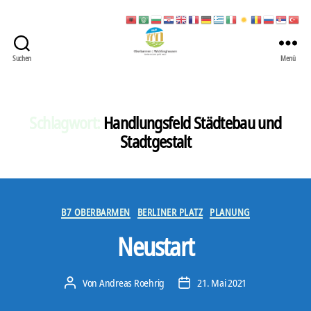
Suchen
Menü
422
Quartierbüro
Soziale
Stadt
Schlagwort:
Handlungsfeld Städtebau und
Stadtgestalt
Kategorien
B7 OBERBARMEN
BERLINER PLATZ
PLANUNG
Neustart
Von
Andreas Roehrig
21. Mai 2021
Beitragsautor
Veröffentlichungsdatum