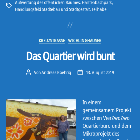
Aufwertung des öffentlichen Raumes
,
Halstenbachpark
,
Schlagwörter
Handlungsfeld Städtebau und Stadtgestalt
,
Teilhabe
Kategorien
KREUZSTRASSE
WICHLINGHAUSER
Das Quartier wird bunt
Von
Andreas Roehrig
13. August 2019
Beitragsautor
Veröffentlichungsdatum
In einem
gemeinsamem Projekt
zwischen VierZwoZwo
Quartierbüro und dem
Mikroprojekt des