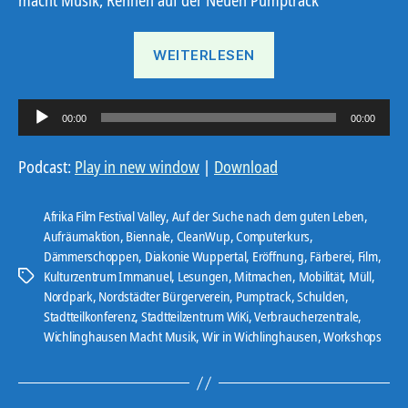
„Ostbote
WEITERLESEN
22#17“
A
00:00
00:00
u
d
Podcast:
Play in new window
|
Download
i
o
Afrika Film Festival Valley
,
Auf der Suche nach dem guten Leben
,
-
Aufräumaktion
,
Biennale
,
CleanWup
,
Computerkurs
,
Dämmerschoppen
,
Diakonie Wuppertal
,
Eröffnung
,
Färberei
,
Film
,
P
Kulturzentrum Immanuel
,
Lesungen
,
Mitmachen
,
Mobilität
,
Müll
,
Schlagwörter
l
Nordpark
,
Nordstädter Bürgerverein
,
Pumptrack
,
Schulden
,
a
Stadtteilkonferenz
,
Stadtteilzentrum WiKi
,
Verbraucherzentrale
,
y
Wichlinghausen Macht Musik
,
Wir in Wichlinghausen
,
Workshops
e
r