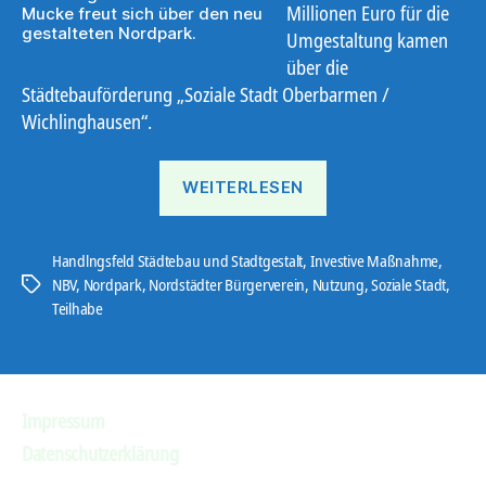
Millionen Euro für die
Mucke freut sich über den neu
gestalteten Nordpark.
Umgestaltung kamen
über die
Städtebauförderung „Soziale Stadt Oberbarmen /
Wichlinghausen“.
„Nordpark
WEITERLESEN
erstrahlt
im
neuen
Handlngsfeld Städtebau und Stadtgestalt
,
Investive Maßnahme
,
NBV
,
Nordpark
,
Nordstädter Bürgerverein
,
Nutzung
,
Soziale Stadt
,
Schlagwörter
Glanz“
Teilhabe
Impressum
Datenschutzerklärung