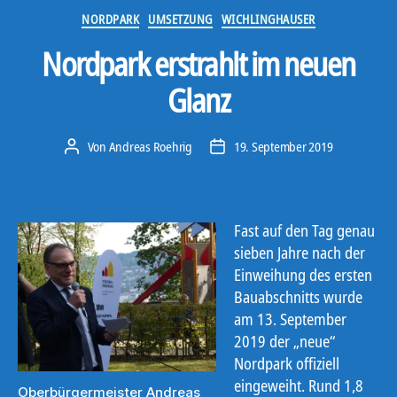
Kategorien
NORDPARK
UMSETZUNG
WICHLINGHAUSER
Nordpark erstrahlt im neuen
Glanz
Von
Andreas Roehrig
19. September 2019
Beitragsautor
Veröffentlichungsdatum
Fast auf den Tag genau
sieben Jahre nach der
Einweihung des ersten
Bauabschnitts wurde
am 13. September
2019 der „neue“
Nordpark offiziell
eingeweiht. Rund 1,8
Oberbürgermeister Andreas