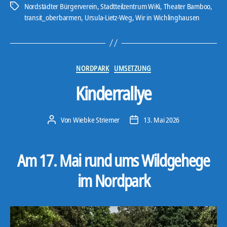
Nordstädter Bürgerverein
,
Stadtteilzentrum WiKi
,
Theater Bamboo
,
Schlagwörter
transit_oberbarmen
,
Ursula-Lietz-Weg
,
Wir in Wichlinghausen
Kategorien
NORDPARK
UMSETZUNG
Kinderrallye
Von
Wiebke Striemer
13. Mai 2026
Beitragsautor
Veröffentlichungsdatum
Am 17. Mai rund ums Wildgehege
im Nordpark