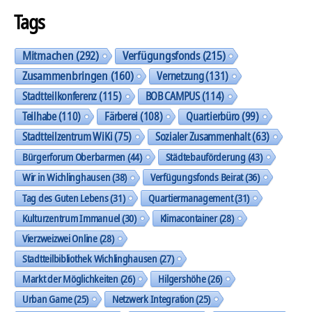
Tags
Mitmachen
(292)
Verfügungsfonds
(215)
Zusammenbringen
(160)
Vernetzung
(131)
Stadtteilkonferenz
(115)
BOB CAMPUS
(114)
Teilhabe
(110)
Färberei
(108)
Quartierbüro
(99)
Stadtteilzentrum WiKi
(75)
Sozialer Zusammenhalt
(63)
Bürgerforum Oberbarmen
(44)
Städtebauförderung
(43)
Wir in Wichlinghausen
(38)
Verfügungsfonds Beirat
(36)
Tag des Guten Lebens
(31)
Quartiermanagement
(31)
Kulturzentrum Immanuel
(30)
Klimacontainer
(28)
Vierzweizwei Online
(28)
Stadtteilbibliothek Wichlinghausen
(27)
Markt der Möglichkeiten
(26)
Hilgershöhe
(26)
Urban Game
(25)
Netzwerk Integration
(25)