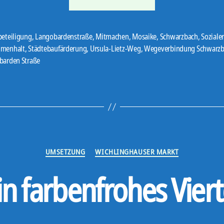
Mosaike
installieren“
beteiligung
,
Langobardenstraße
,
Mitmachen
,
Mosaike
,
Schwarzbach
,
Soziale
menhalt
,
Städtebaufärderung
,
Ursula-Lietz-Weg
,
Wegeverbindung Schwarz
er
barden Straße
Kategorien
UMSETZUNG
WICHLINGHAUSER MARKT
in farbenfrohes Viert