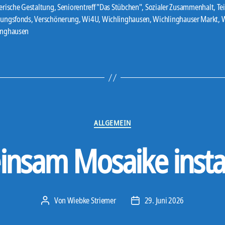
erische Gestaltung
,
Seniorentreff "Das Stübchen"
,
Sozialer Zusammenhalt
,
Te
er
gungsfonds
,
Verschönerung
,
Wi4U
,
Wichlinghausen
,
Wichlinghauser Markt
,
W
inghausen
Kategorien
ALLGEMEIN
nsam Mosaike instal
Von
Wiebke Striemer
29. Juni 2026
Beitragsautor
Veröffentlichungsdatum