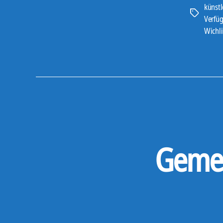
künstl
Schlagwört
Verfü
Wichl
Gemei