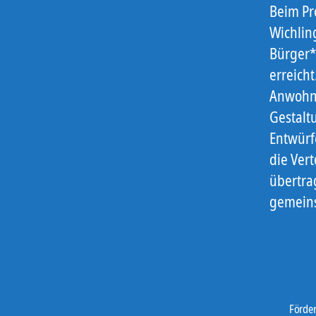
Beim Pro
Wichlin
Bürger*
erreich
Anwohne
Gestalt
Entwürfe
die Ver
übertra
gemeins
Förde