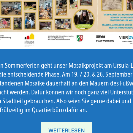
n Sommerferien geht unser Mosaikprojekt am Ursula-L
die entscheidende Phase. Am 19. / 20. & 26. September
standenen Mosaike dauerhaft an den Mauern des Fuß
cht werden. Dafür können wir noch ganz viel Unterstü
 Stadtteil gebrauchen. Also seien Sie gerne dabei un
 frühzeitig im Quartierbüro dafür an.
„Gemeinsam
WEITERLESEN