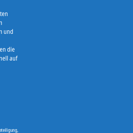
rten
n
en und
en die
nell auf
eteiligung
,