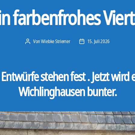
in farbenfrohes Viert
Von
Wiebke Striemer
15. Juli 2026
Beitragsautor
Veröffentlichungsdatum
 Entwürfe stehen fest . Jetzt wird e
Wichlinghausen bunter.