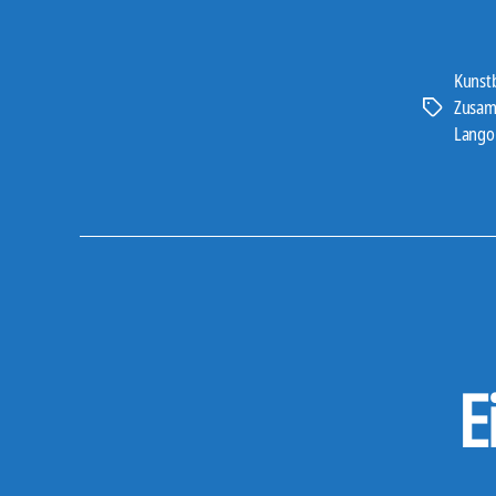
Kunst
Zusam
Schlagwört
Lango
E