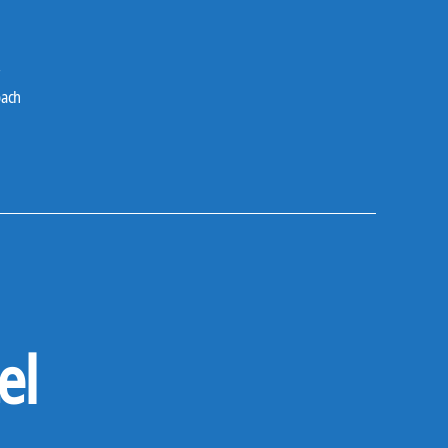
r
bach
el