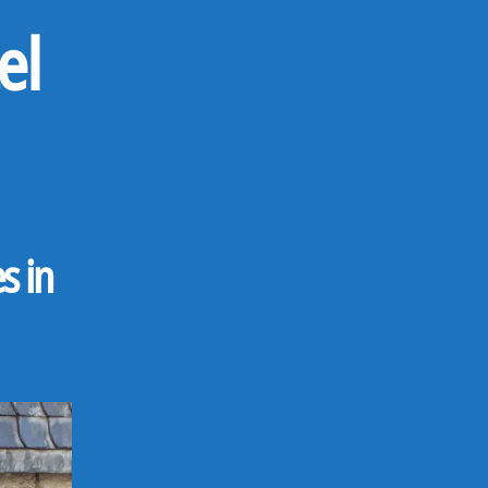
el
s in