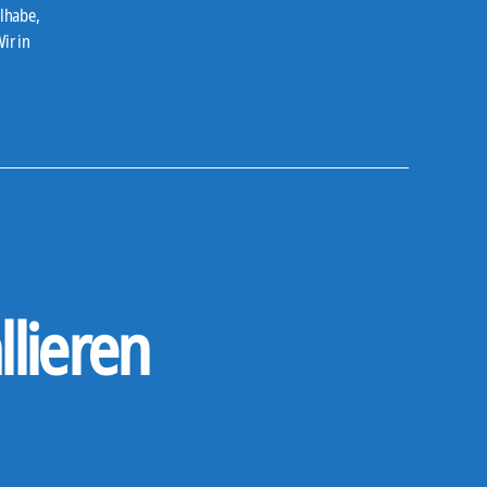
ilhabe
,
ir in
lieren