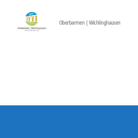
Oberbarmen | Wichlinghausen
422
Quartierbüro
Soziale
Stadt