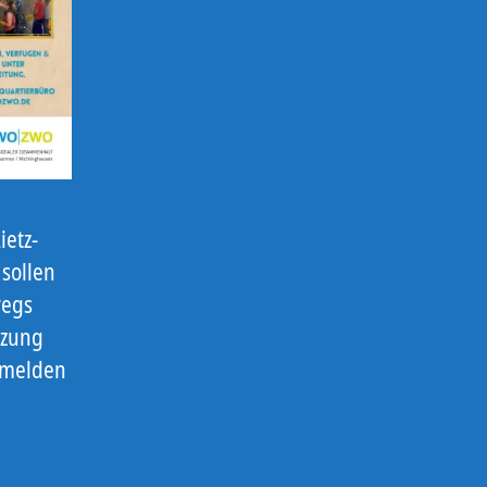
ietz-
 sollen
wegs
tzung
d melden