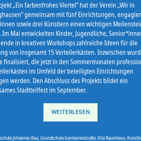
jekt „Ein farbenfrohes Viertel“ hat der Verein „Wir in
ghausen“ gemeinsam mit fünf Einrichtungen, engagie
innen sowie drei Künstlern einen wichtigen Meilenstei
t. Im Mai entwickelten Kinder, Jugendliche, Senior*inn
nde in kreativen Workshops zahlreiche Ideen für die
ung von insgesamt 15 Verteilerkästen. Inzwischen wurd
 finalisiert, die jetzt in den Sommermonaten professio
teilerkästen im Umfeld der beteiligten Einrichtungen
gen werden. Den Abschluss des Projekts bildet ein
ames Stadtteilfest im September.
„Ein
WEITERLESEN
farbenfrohes
Viertel“
rschule Johannes-Rau
,
Grundschule Germanenstraße
,
Kita Baumhaus
,
Kunstb