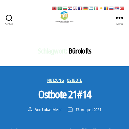
Suchen
Menü
422
Quartierbüro
Soziale
Stadt
Schlagwort:
Bürolofts
Kategorien
NUTZUNG
OSTBOTE
Ostbote 21#14
Von
Lukas Meier
13. August 2021
Beitragsautor
Veröffentlichungsdatum