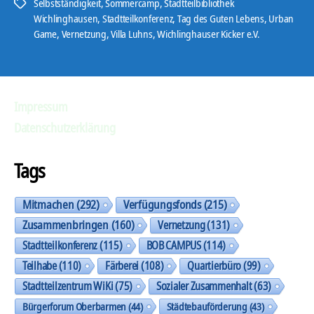
Selbstständigkeit
,
Sommercamp
,
Stadtteilbibliothek
Schlagwörter
Wichlinghausen
,
Stadtteilkonferenz
,
Tag des Guten Lebens
,
Urban
Game
,
Vernetzung
,
Villa Luhns
,
Wichlinghauser Kicker e.V.
Impressum
Datenschutzerklärung
Tags
Mitmachen
(292)
Verfügungsfonds
(215)
Zusammenbringen
(160)
Vernetzung
(131)
Stadtteilkonferenz
(115)
BOB CAMPUS
(114)
Teilhabe
(110)
Färberei
(108)
Quartierbüro
(99)
Stadtteilzentrum WiKi
(75)
Sozialer Zusammenhalt
(63)
Bürgerforum Oberbarmen
(44)
Städtebauförderung
(43)