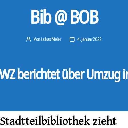
Bib @ BOB
Von
Lukas Meier
4. Januar 2022
Beitragsautor
Veröffentlichungsdatum
 WZ berichtet über Umzug i