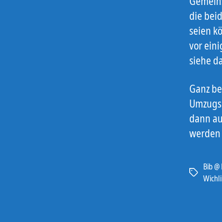
Gemeins
die bei
seien k
vor eini
siehe da
Ganz be
Umzugs e
dann au
werden 
Bib @
Schlagwört
Wichl