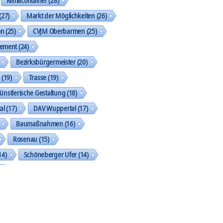
(27)
Markt der Möglichkeiten
(26)
on
(25)
CVJM Oberbarmen
(25)
gement
(24)
Bezirksbürgermeister
(20)
k
(19)
Trasse
(19)
ünstlerische Gestaltung
(18)
al
(17)
DAV Wuppertal
(17)
Baumaßnahmen
(16)
Rosenau
(15)
14)
Schöneberger Ufer
(14)
geht was
(13)
Street Art Galerie
(13)
shop
(13)
SkF
(13)
tzung der Akteure und Aktionen
(13)