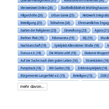
Vierzweizwei Online
(28)
Stadtteilbibliothek Wichlinghausen
Hilgershöhe
(26)
Urban Game
(25)
Netzwerk Integrati
Beteiligung
(25)
Teilnahme
(24)
Ehrenamtliches Enga
Garten der Religionen
(23)
Einweihung
(23)
Agora
(21)
Berliner Platz
(19)
Felsenarena
(19)
SKJ
(19)
Musi
Nachbarschaft
(19)
Spielplatz Allensteiner Straße
(18)
k
Dunua e.V.
(18)
Die Wüste Lebt!
(18)
Diakonie Wuppert
Auf der Suche nach dem guten Leben
(16)
Stromkästen
(16)
Pumptrack
(16)
Wir Garten
(16)
Erlebnisspielplatz
(16)
Bürgerverein Langerfeld e.V.
(15)
Beteiligen
(15)
ISEK
(
Ideen
(14)
Nachbarschaftspark
(14)
Klingholzberg
(14)
mehr davon...
Handlungsfeld Städtebau und Stadtgestalt
(14)
Gemeinsam 
Oberbarmer Kleinkunst Nacht
(13)
Baustelle
(13)
Work
Umfeldgestaltung Berliner Platz
(13)
Koordination und Verne