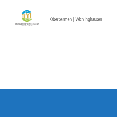
Oberbarmen | Wichlinghausen
422
Quartierbüro
Soziale
Stadt