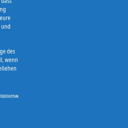
 dass
ung
teure
n und
uge des
ll, wenn
eliehen
ilbibliothek