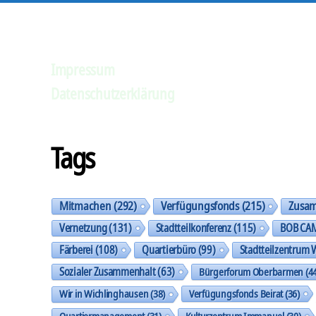
Impressum
Datenschutzerklärung
Tags
Mitmachen
(292)
Verfügungsfonds
(215)
Zusa
Vernetzung
(131)
Stadtteilkonferenz
(115)
BOB CA
Färberei
(108)
Quartierbüro
(99)
Stadtteilzentrum 
Sozialer Zusammenhalt
(63)
Bürgerforum Oberbarmen
(44
Wir in Wichlinghausen
(38)
Verfügungsfonds Beirat
(36)
Quartiermanagement
(31)
Kulturzentrum Immanuel
(30)