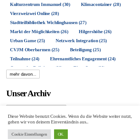
Kulturzentrum Immanuel
(30)
Klimacontainer
(28)
Vierzweizwei Online
(28)
Stadtteilbibliothek Wichlinghausen
(27)
Markt der Möglichkeiten
(26)
Hilgershöhe
(26)
Urban Game
(25)
Netzwerk Integration
(25)
CVJM Oberbarmen
(25)
Beteiligung
(25)
Teilnahme
(24)
Ehrenamtliches Engagement
(24)
Garten der Religionen
(23)
Einweihung
(23)
mehr davon...
Agora
(21)
Bezirksbürgermeister
(20)
Berliner Platz
(19)
Felsenarena
(19)
SKJ
(19)
Unser Archiv
Musik
(19)
Trasse
(19)
Nachbarschaft
(19)
Spielplatz Allensteiner Straße
(18)
Unser
Archiv
künstlerische Gestaltung
(18)
Dunua e.V.
(18)
Diese Website benutzt Cookies. Wenn du die Website weiter nutzt,
gehen wir von deinem Einverständnis aus..
Die Wüste Lebt!
(18)
Diakonie Wuppertal
(17)
DAV Wuppertal
(17)
Cookie Einstellungen
OK.
© 2026
422 Quartierbüro Soziale Stadt
Nach oben
↑