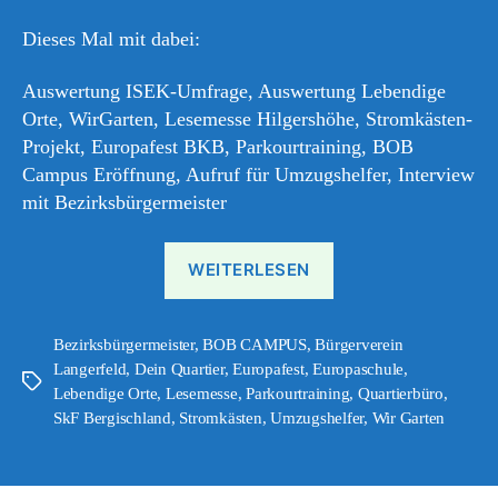
Dieses Mal mit dabei:
Auswertung ISEK-Umfrage, Auswertung Lebendige
Orte, WirGarten, Lesemesse Hilgershöhe, Stromkästen-
Projekt, Europafest BKB, Parkourtraining, BOB
Campus Eröffnung, Aufruf für Umzugshelfer, Interview
mit Bezirksbürgermeister
„Ostbote
WEITERLESEN
22#9“
Bezirksbürgermeister
,
BOB CAMPUS
,
Bürgerverein
Langerfeld
,
Dein Quartier
,
Europafest
,
Europaschule
,
Schlagwörter
Lebendige Orte
,
Lesemesse
,
Parkourtraining
,
Quartierbüro
,
SkF Bergischland
,
Stromkästen
,
Umzugshelfer
,
Wir Garten