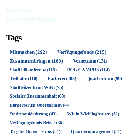
Impressum
Datenschutzerklärung
Tags
Mitmachen
(292)
Verfügungsfonds
(215)
Zusammenbringen
(160)
Vernetzung
(131)
Stadtteilkonferenz
(115)
BOB CAMPUS
(114)
Teilhabe
(110)
Färberei
(108)
Quartierbüro
(99)
Stadtteilzentrum WiKi
(75)
Sozialer Zusammenhalt
(63)
Bürgerforum Oberbarmen
(44)
Städtebauförderung
(43)
Wir in Wichlinghausen
(38)
Verfügungsfonds Beirat
(36)
Tag des Guten Lebens
(31)
Quartiermanagement
(31)