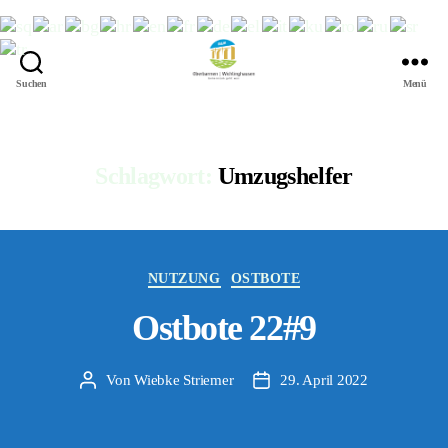
Suchen
Menü
422
Quartierbüro
Soziale
Stadt
Schlagwort:
Umzugshelfer
Kategorien
NUTZUNG
OSTBOTE
Ostbote 22#9
Von
Wiebke Striemer
29. April 2022
Beitragsautor
Veröffentlichungsdatum