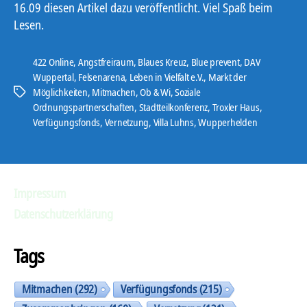
16.09 diesen Artikel dazu veröffentlicht. Viel Spaß beim
Lesen.
422 Online
,
Angstfreiraum
,
Blaues Kreuz
,
Blue prevent
,
DAV
Wuppertal
,
Felsenarena
,
Leben in Vielfalt e.V.
,
Markt der
Möglichkeiten
,
Mitmachen
,
Ob & Wi
,
Soziale
Schlagwörter
Ordnungspartnerschaften
,
Stadtteilkonferenz
,
Troxler Haus
,
Verfügungsfonds
,
Vernetzung
,
Villa Luhns
,
Wupperhelden
Impressum
Datenschutzerklärung
Tags
Mitmachen
(292)
Verfügungsfonds
(215)