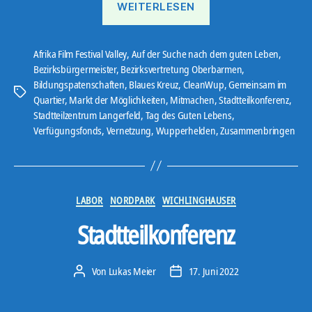
WEITERLESEN
Afrika Film Festival Valley
,
Auf der Suche nach dem guten Leben
,
Bezirksbürgermeister
,
Bezirksvertretung Oberbarmen
,
Bildungspatenschaften
,
Blaues Kreuz
,
CleanWup
,
Gemeinsam im
Schlagwörter
Quartier
,
Markt der Möglichkeiten
,
Mitmachen
,
Stadtteilkonferenz
,
Stadtteilzentrum Langerfeld
,
Tag des Guten Lebens
,
Verfügungsfonds
,
Vernetzung
,
Wupperhelden
,
Zusammenbringen
Kategorien
LABOR
NORDPARK
WICHLINGHAUSER
Stadtteilkonferenz
Von
Lukas Meier
17. Juni 2022
Beitragsautor
Veröffentlichungsdatum