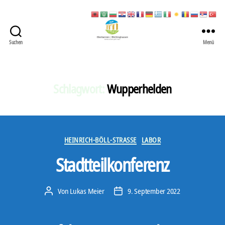
Suchen
Menü
422
Quartierbüro
Soziale
Stadt
Schlagwort:
Wupperhelden
Kategorien
HEINRICH-BÖLL-STRASSE
LABOR
Stadtteilkonferenz
Von
Lukas Meier
9. September 2022
Beitragsautor
Veröffentlichungsdatum