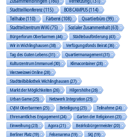
Zusammenbringen
(160)
Vernetzung
(131)
Stadtteilkonferenz
(115)
BOB CAMPUS
(114)
Teilhabe
(110)
Färberei
(108)
Quartierbüro
(99)
Stadtteilzentrum WiKi
(75)
Sozialer Zusammenhalt
(63)
Bürgerforum Oberbarmen
(44)
Städtebauförderung
(43)
Wir in Wichlinghausen
(38)
Verfügungsfonds Beirat
(36)
Tag des Guten Lebens
(31)
Quartiermanagement
(31)
Kulturzentrum Immanuel
(30)
Klimacontainer
(28)
Vierzweizwei Online
(28)
Stadtteilbibliothek Wichlinghausen
(27)
Markt der Möglichkeiten
(26)
Hilgershöhe
(26)
Urban Game
(25)
Netzwerk Integration
(25)
CVJM Oberbarmen
(25)
Beteiligung
(25)
Teilnahme
(24)
Ehrenamtliches Engagement
(24)
Garten der Religionen
(23)
Einweihung
(23)
Agora
(21)
Bezirksbürgermeister
(20)
Berliner Platz
(19)
Felsenarena
(19)
SKJ
(19)