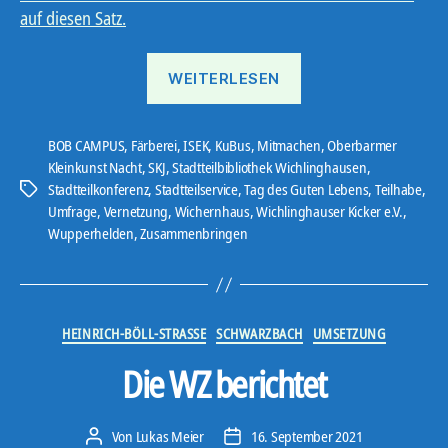
auf diesen Satz.
„Stadtteilkonferenz“
WEITERLESEN
BOB CAMPUS
,
Färberei
,
ISEK
,
KuBus
,
Mitmachen
,
Oberbarmer
Kleinkunst Nacht
,
SKJ
,
Stadtteilbibliothek Wichlinghausen
,
Stadtteilkonferenz
,
Stadtteilservice
,
Tag des Guten Lebens
,
Teilhabe
,
Schlagwörter
Umfrage
,
Vernetzung
,
Wichernhaus
,
Wichlinghauser Kicker e.V.
,
Wupperhelden
,
Zusammenbringen
Kategorien
HEINRICH-BÖLL-STRASSE
SCHWARZBACH
UMSETZUNG
Die WZ berichtet
Von
Lukas Meier
16. September 2021
Beitragsautor
Veröffentlichungsdatum