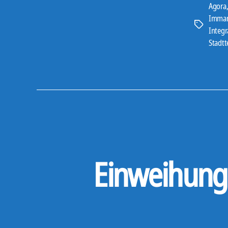
Agora
Imman
Schlagwört
Integr
Stadtt
Einweihung 