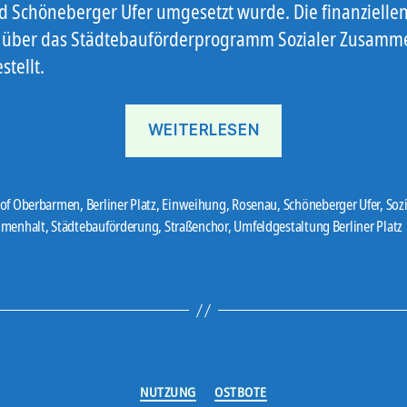
nd Schöneberger Ufer umgesetzt wurde. Die finanziellen
über das Städtebauförderprogramm Sozialer Zusamm
stellt.
„Im
WEITERLESEN
neuen
Licht“
of Oberbarmen
,
Berliner Platz
,
Einweihung
,
Rosenau
,
Schöneberger Ufer
,
Sozi
er
menhalt
,
Städtebauförderung
,
Straßenchor
,
Umfeldgestaltung Berliner Platz
Kategorien
NUTZUNG
OSTBOTE