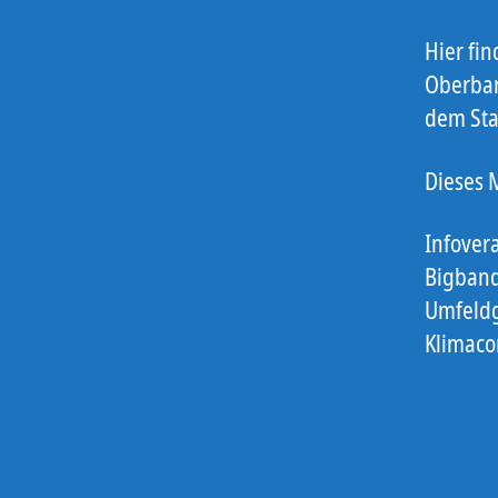
Hier fi
Oberbar
dem Sta
Dieses 
Infover
Bigband
Umfeldg
Klimaco