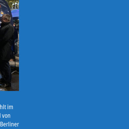
hlt im
l von
Berliner