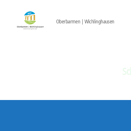
Oberbarmen | Wichlinghausen
422
Quartierbüro
Soziale
Stadt
Sc