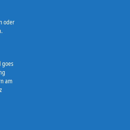
n oder
h.
l goes
ung
ern am
z