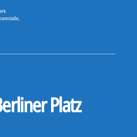
erk
rmannstaße
,
rliner Platz