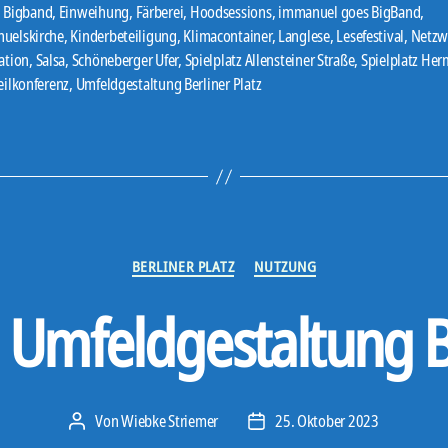
,
Bigband
,
Einweihung
,
Färberei
,
Hoodsessions
,
immanuel goes BigBand
,
uelskirche
,
Kinderbeteiligung
,
Klimacontainer
,
Langlese
,
Lesefestival
,
Netzw
er
ation
,
Salsa
,
Schöneberger Ufer
,
Spielplatz Allensteiner Straße
,
Spielplatz He
eilkonferenz
,
Umfeldgestaltung Berliner Platz
Kategorien
BERLINER PLATZ
NUTZUNG
Umfeldgestaltung Be
Von
Wiebke Striemer
25. Oktober 2023
Beitragsautor
Veröffentlichungsdatum