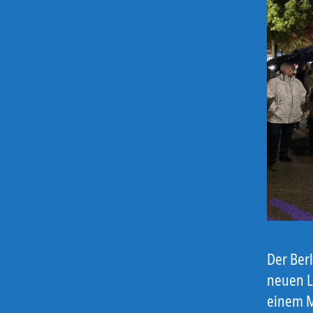
Der Berl
neuen Li
einem M