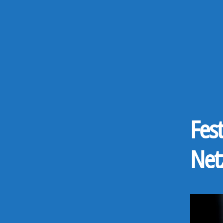
Fest
Net