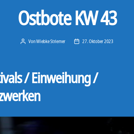
Ostbote KW 43
Von
Wiebke Striemer
27. Oktober 2023
Beitragsautor
Veröffentlichungsdatum
ivals / Einweihung /
zwerken