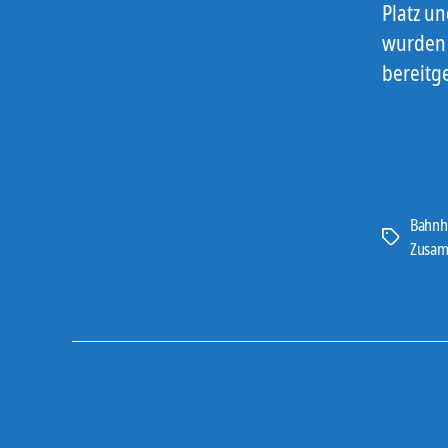
Platz u
wurden 
bereitge
Bahnh
Schlagwört
Zusam